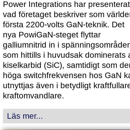
Power Integrations har presenterat
vad företaget beskriver som värld
första 2200-volts GaN-teknik. Det
nya PowiGaN-steget flyttar
galliumnitrid in i spänningsområde
som hittills i huvudsak dominerats 
kiselkarbid (SiC), samtidigt som de
höga switchfrekvensen hos GaN k
utnyttjas även i betydligt kraftfullar
kraftomvandlare.
Läs mer...