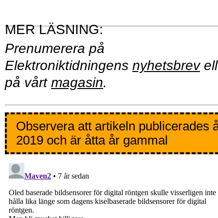
Prenumerera på
Elektroniktidningens
nyhetsbrev
ell
på vårt
magasin
.
Observera att artikeln publicerades 
2019 och är åtta år gammal