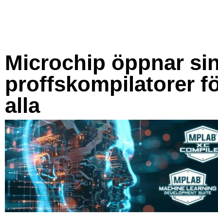
Microchip öppnar si
proffskompilatorer f
alla