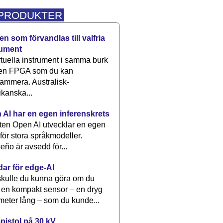
 PRODUKTER
n som förvandlas till valfria
rument
rtuella instrument i samma burk
 en FPGA som du kan
ammera. Australisk-
kanska...
 AI har en egen inferenskrets
tten Open AI utvecklar en egen
 för stora språkmodeller.
eño är avsedd för...
dar för edge-AI
kulle du kunna göra om du
 en kompakt sensor – en dryg
meter lång – som du kunde...
pistol på 30 kV