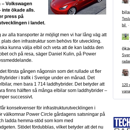
n – Volkswagen
inte ökade alls.
bila
er press på
Tesl
utvecklingen i landet.
bil
g av alla transporter är möjligt men vi har lång väg att
på plats den infrastruktur som behövs för utveckling.
ka kunna välja elbil och veta att de kan ladda den
ökad
bet och på resa, säger Daniel Kulin, på Power
Sven
pressmeddelande.
rada
r det första gången någonsin som det rullade ut fler
dhybrider i trafik i Sverige under en månad. Det
elbilar, men bara 1 714 laddhybrider. Det betyder att
120 m
ra finns hälften så många elbilar som laddhybrider –
vana
mper successivt.
år konsekvenser för infrastrukturutvecklingen i
ör välkomnar Power Circle gårdagens satsningar på
 och ladda hemma-stöd som kom med
geten. Stödet fördubblas, vilket betyder att det nu