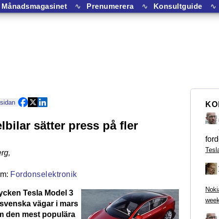
Månadsmagasinet
∿
Prenumerera
∿
Konsultguide
∿
 sidan
KO
 elbilar sätter press på fler
ford
Tesl
rg
,
Fordonselektronik
Noki
tycken Tesla Model 3
week
å svenska vägar i mars
m den mest populära