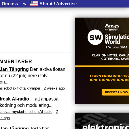
Om oss
∿
About / Advertise
MMENTARER
Jan Tångring
Den aktiva flottan
är nu (22 juli) nere i tolv
on....
as robotaxiflotta krymper
·
2 weeks ago
freak
AI-radio
... att anpassa
kodning och modulering...
a lovar mycket med sin AI-radio
·
2
s ago
Jan Tångring
Tesla har