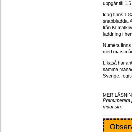
uppgår till 1,5
Idag finns 1 8
snabbladda. A
från Klimatkli
laddning i he
Numera finns d
med mars månad
Likaså har ant
samma månad fö
Sverige, regi
Prenumerera 
magasin
.
Observ