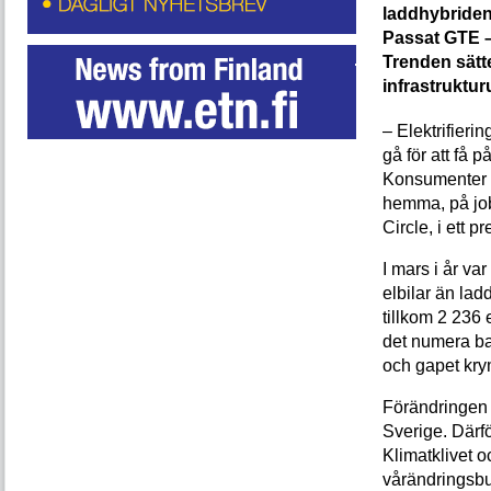
laddhybride
Passat GTE – 
Trenden sätt
infrastruktur
– Elektrifierin
gå för att få 
Konsumenter s
hemma, på job
Circle, i ett 
I mars i år va
elbilar än lad
tillkom 2 236 
det numera ba
och gapet kry
Förändringen f
Sverige. Därf
Klimatklivet
vårändringsbud