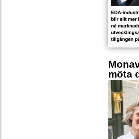
Monava
möta 