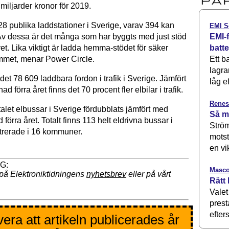
 miljarder kronor för 2019.
28 publika laddstationer i Sverige, varav 394 kan
EMI S
EMI-f
v dessa är det många som har byggts med just stöd
batt
vet. Lika viktigt är ladda hemma-stödet för säker
Ett b
mmet, menar Power Circle.
lagra
et 78 609 laddbara fordon i trafik i Sverige. Jämfört
låg ef
 förra året finns det 70 procent fler elbilar i trafik.
Renes
alet elbussar i Sverige fördubblats jämfört med
Så m
rra året. Totalt finns 113 helt eldrivna bussar i
Ström
strerade i 16 kommuner.
motst
en vi
Masco
på Elektroniktidningens
nyhetsbrev
eller på vårt
Rätt 
Valet
prest
efters
era att artikeln publicerades år