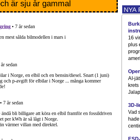
ch är sju år gammal
NYA
Burke
inst
16 vi
plus
progr
ameri
Open
AI-jä
krets
Jalap
3D-li
Vad s
hade
centi
ESD-