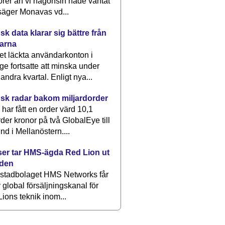
rer än vi någonsin hade väntat
säger Monavas vd...
k data klarar sig bättre från
arna
et läckta användarkonton i
ge fortsatte att minska under
 andra kvartal. Enligt nya...
sk radar bakom miljardorder
har fått en order värd 10,1
rder kronor på två GlobalEye till
nd i Mellanöstern....
er tar HMS-ägda Red Lion ut
lden
stadbolaget HMS Networks får
 global försäljningskanal för
ions teknik inom...