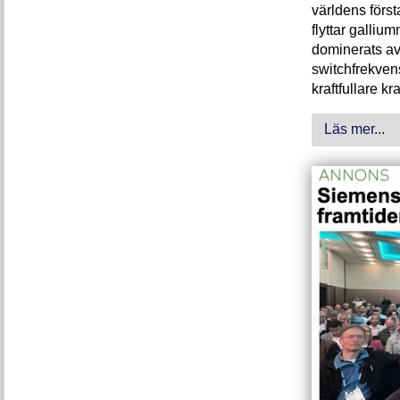
världens förs
flyttar galliu
dominerats av
switchfrekven
kraftfullare k
Läs mer...