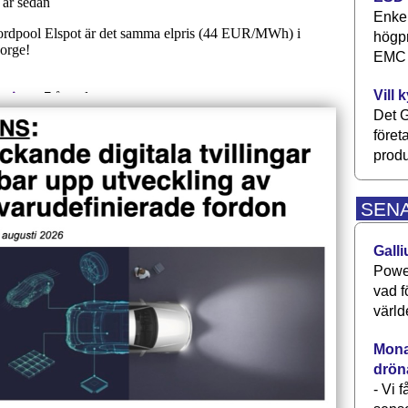
Enkel
högpr
EMC P
Vill 
Det G
föret
produ
SEN
Galli
Power
vad f
värld
Monav
drön
- Vi 