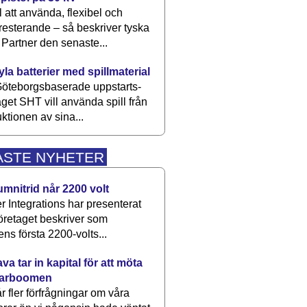
 att använda, flexibel och
esterande – så beskriver tyska
artner den senaste...
kyla batterier med spillmaterial
öteborgsbaserade upp­starts­
aget SHT vill använda spill från
ktionen av sina...
ASTE NYHETER
umnitrid når 2200 volt
 Integrations har presenterat
öretaget beskriver som
ens första 2200-volts...
a tar in kapital för att möta
arboomen
får fler förfrågningar om våra