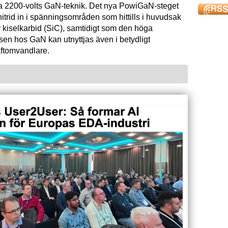
ta 2200-volts GaN-teknik. Det nya PowiGaN-steget
mnitrid in i spänningsområden som hittills i huvudsak
 kiselkarbid (SiC), samtidigt som den höga
sen hos GaN kan utnyttjas även i betydligt
raftomvandlare.