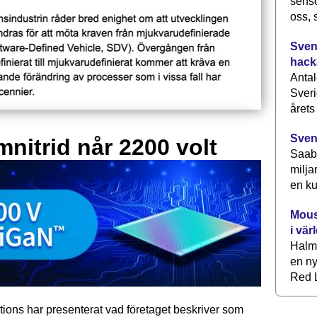
senso
oss, 
Svens
hack
Antal
Sveri
årets
Sven
mnitrid når 2200 volt
Saab 
milja
en ku
Mous
i vär
Halm
en ny
Red L
tions har presenterat vad företaget beskriver som