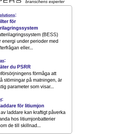
branschens experter
:
olutions
ilter för
erilagringssystem
atterilagringssystem (BESS)
r energi under perioder med
terfrågan eller...
:
as
äter du PSRR
försörjningens förmåga att
å störningar på matningen, är
ktig parameter som visar...
:
t
laddare för litiumjon
 av laddare kan kraftigt påverka
anda hos litiumjonbatterier
om de till skillnad...