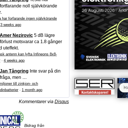
fortfarande noll självkörande
r.
a har forfarande ingen självkörande
·
3 weeks ago
Amer Nezirovic
5 dB lägre
förlust motsvarar ca 1.8 gånger
 uteffekt.
sk antenn kan lyfta Infineons 8x8-
r
·
4 weeks ago
Jan Tångring
Inte svar på din
fråga, men …
iljoner till zinkjon- och
dinbatterier
·
1 month ago
Kommentarer via
Disqus
Bidrag från