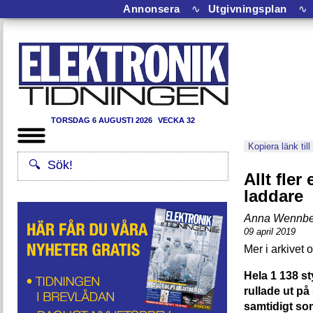
Annonsera
∿
Utgivningsplan
∿
TORSDAG 6 AUGUSTI 2026
VECKA 32
Kopiera länk till
Allt fler
laddare
Anna Wennbe
09 april 2019
Hela 1 138 s
rullade ut p
samtidigt so