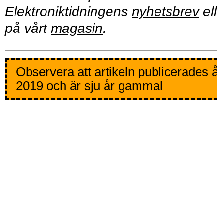
Elektroniktidningens
nyhetsbrev
ell
på vårt
magasin
.
Observera att artikeln publicerades 
2019 och är sju år gammal