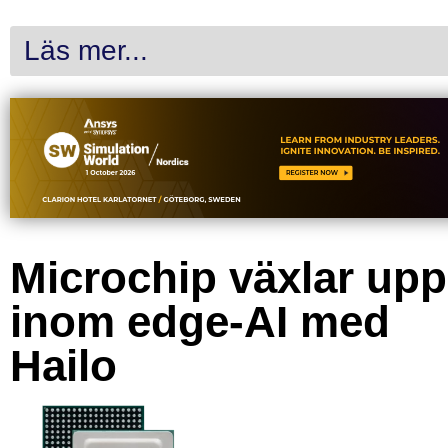
Läs mer...
Microchip växlar upp
inom edge-AI med
Hailo