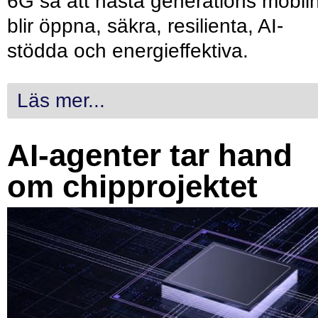
6G så att nästa generations mobil
blir öppna, säkra, resilienta, AI-
stödda och energieffektiva.
Läs mer...
AI-agenter tar hand
om chipprojektet