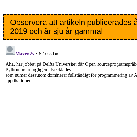
Observera att artikeln publicerades 
2019 och är sju år gammal