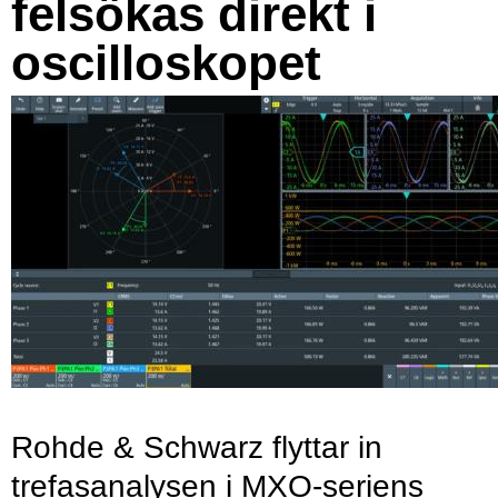
felsökas direkt i
oscilloskopet
Rohde & Schwarz flyttar in
trefasanalysen i MXO-seriens