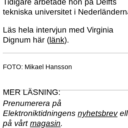
Tidigare arbetade hon på Delfts
tekniska universitet i Nederländern
Läs hela intervjun med Virginia
Dignum här (
länk
).
FOTO: Mikael Hansson
Prenumerera på
Elektroniktidningens
nyhetsbrev
ell
på vårt
magasin
.