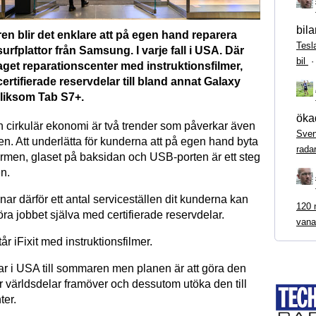
bila
n blir det enklare att på egen hand reparera
Tesl
urfplattor från Samsung. I varje fall i USA. Där
bil
aget reparationscenter med instruktionsfilmer,
ertifierade reservdelar till bland annat Galaxy
liksom Tab S7+.
ökad
h cirkulär ekonomi är två trender som påverkar även
Sven
n. Att underlätta för kunderna att på egen hand byta
rada
rmen, glaset på baksidan och USB-porten är ett steg
en.
r därför ett antal serviceställen dit kunderna kan
120 m
a jobbet själva med certifierade reservdelar.
vana
r iFixit med instruktionsfilmer.
tar i USA till sommaren men planen är att göra den
fler världsdelar framöver och dessutom utöka den till
ter.