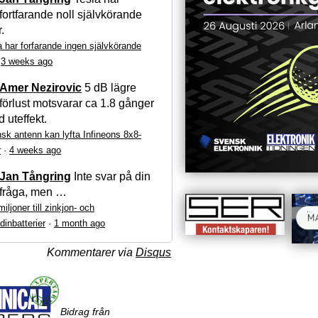
fortfarande noll självkörande
r.
a har forfarande ingen självkörande
·
3 weeks ago
Amer Nezirovic
5 dB lägre
förlust motsvarar ca 1.8 gånger
 uteffekt.
sk antenn kan lyfta Infineons 8x8-
r
·
4 weeks ago
Jan Tångring
Inte svar på din
fråga, men …
iljoner till zinkjon- och
dinbatterier
·
1 month ago
Kommentarer via
Disqus
Bidrag från