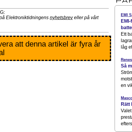
EMI S
på Elektroniktidningens
nyhetsbrev
eller på vårt
EMI-f
batt
Ett b
lagra
era att denna artikel är fyra år
låg ef
al
Renes
Så m
Ström
motst
en vi
Masco
Rätt 
Valet
prest
efters