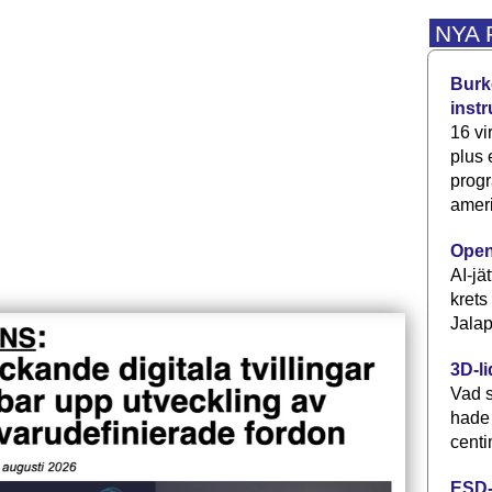
NYA
Burke
inst
16 vi
plus
progr
ameri
Open
AI-jä
krets
Jalap
3D-li
Vad s
hade
centi
ESD-