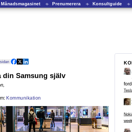
Månadsmagasinet
⟛
Prenumerera
⟛
Konsultguide
⟛
 sidan
KO
 din Samsung själv
ford
on
,
Tesl
Kommunikation
Noki
week