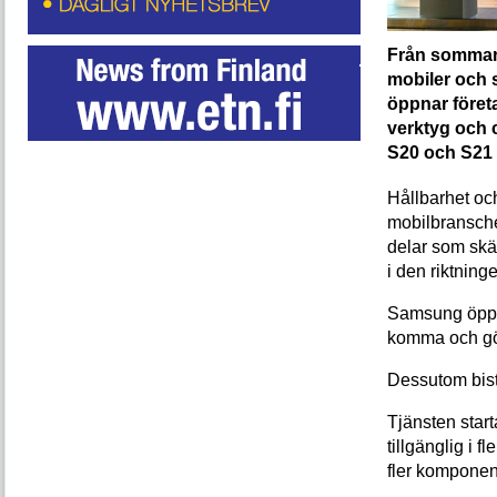
Från sommare
mobiler och s
öppnar föret
verktyg och c
S20 och S21 
Hållbarhet oc
mobilbransche
delar som skä
i den riktning
Samsung öppna
komma och gör
Dessutom bistå
Tjänsten star
tillgänglig i 
fler komponen