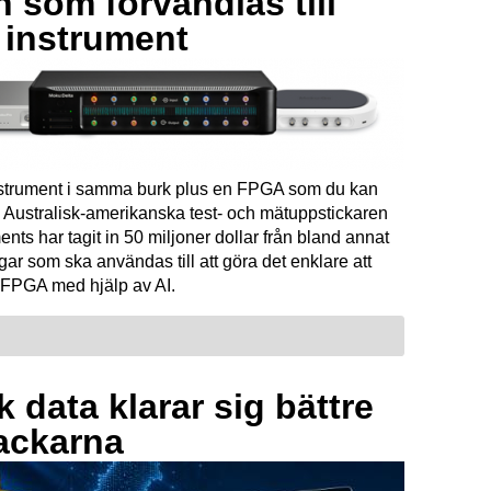
 som förvandlas till
a instrument
instrument i samma burk plus en FPGA som du kan
Australisk-amerikanska test- och mätuppstickaren
ents har tagit in 50 miljoner dollar från bland annat
ar som ska användas till att göra det enklare att
FPGA med hjälp av AI.
 data klarar sig bättre
ackarna