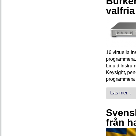
Burken
valfri
16 virtuella 
programmera. 
Liquid Instrum
Keysight, peng
programmera 
Läs mer...
Svensk
från h