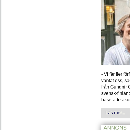
- Vi får fler 
väntat oss, s
från Gungnir 
svensk-finlän
baserade akus
Läs mer...