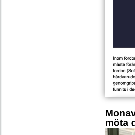
Monava
möta 