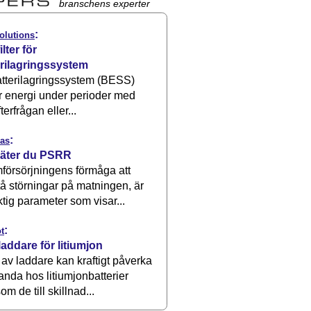
branschens experter
:
olutions
ilter för
erilagringssystem
atterilagringssystem (BESS)
r energi under perioder med
terfrågan eller...
:
as
äter du PSRR
försörjningens förmåga att
å störningar på matningen, är
ktig parameter som visar...
:
t
laddare för litiumjon
 av laddare kan kraftigt påverka
anda hos litiumjonbatterier
om de till skillnad...