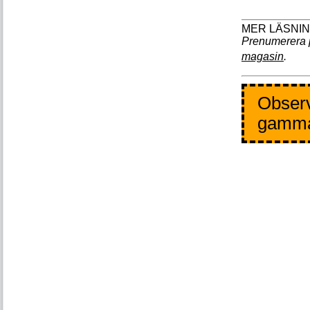
Prenumerera 
magasin
.
Observ
gamm