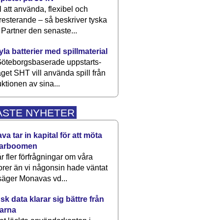
 att använda, flexibel och
esterande – så beskriver tyska
artner den senaste...
kyla batterier med spillmaterial
öteborgsbaserade upp­starts­
aget SHT vill använda spill från
ktionen av sina...
ASTE NYHETER
a tar in kapital för att möta
arboomen
får fler förfrågningar om våra
rer än vi någonsin hade väntat
säger Monavas vd...
k data klarar sig bättre från
arna