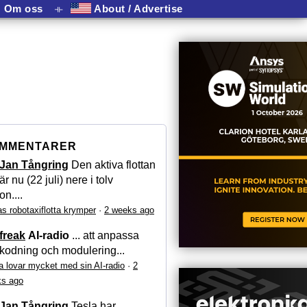
Om oss
⟛
About / Advertise
MMENTARER
Jan Tångring
Den aktiva flottan
är nu (22 juli) nere i tolv
on....
as robotaxiflotta krymper
·
2 weeks ago
freak
AI-radio
... att anpassa
kodning och modulering...
a lovar mycket med sin AI-radio
·
2
s ago
Jan Tångring
Tesla har