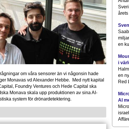
Antal
Sveri
årets
Sven
Saab 
milja
en ku
Mous
i vär
Halm
förfrågningar om våra sensorer än vi någonsin hade
en ny
äger Monavas vd Alexander Hebbe. Med nytt kapital
Red L
Capital, Foundry Ventures och Hede Capital ska
dska Monava skala upp produktionen av sina AI-
Micr
tiska system för drönardetektering.
AI m
Micr
israe
Affär