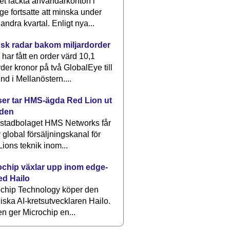
et läckta användarkonton i
ge fortsatte att minska under
 andra kvartal. Enligt nya...
sk radar bakom miljardorder
har fått en order värd 10,1
rder kronor på två GlobalEye till
nd i Mellanöstern....
er tar HMS-ägda Red Lion ut
lden
stadbolaget HMS Networks får
 global försäljningskanal för
ions teknik inom...
ochip växlar upp inom edge-
ed Hailo
ochip Technology köper den
liska AI-kretsutvecklaren Hailo.
en ger Microchip en...