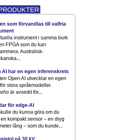
 PRODUKTER
n som förvandlas till valfria
rument
rtuella instrument i samma burk
 en FPGA som du kan
ammera. Australisk-
kanska...
 AI har en egen inferenskrets
tten Open AI utvecklar en egen
 för stora språkmodeller.
eño är avsedd för...
dar för edge-AI
kulle du kunna göra om du
 en kompakt sensor – en dryg
meter lång – som du kunde...
pistol på 30 kV