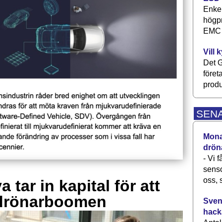
Enkel
högpr
EMC P
Vill 
Det G
föret
produ
SEN
Monav
drön
- Vi 
senso
oss, 
 tar in kapital för att
drönarboomen
Svens
hack