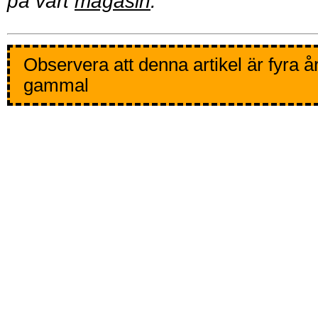
på vårt
magasin
.
Observera att denna artikel är fyra å
gammal