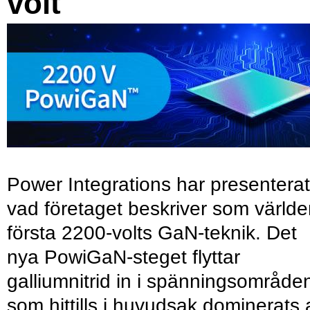
volt
Power Integrations har presenterat
vad företaget beskriver som värld
första 2200-volts GaN-teknik. Det
nya PowiGaN-steget flyttar
galliumnitrid in i spänningsområde
som hittills i huvudsak dominerats 