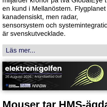
miljarder kronor på två GlobalEye ti
en kund i Mellanöstern. Flygplanet
kanadensiskt, men radar,
sensorsystem och systemintegrati
är svenskutvecklade.
Läs mer...
Mouser tar HMS-ägd