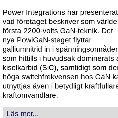
Power Integrations har presenterat
vad företaget beskriver som värld
första 2200-volts GaN-teknik. Det
nya PowiGaN-steget flyttar
galliumnitrid in i spänningsområde
som hittills i huvudsak dominerats 
kiselkarbid (SiC), samtidigt som de
höga switchfrekvensen hos GaN k
utnyttjas även i betydligt kraftfullar
kraftomvandlare.
Läs mer...