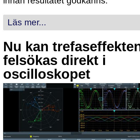
innan resultatet godkänns.
Läs mer...
Nu kan trefaseffekte
felsökas direkt i
oscilloskopet