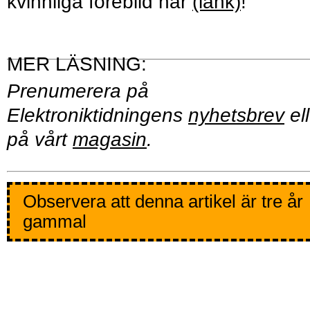
kvinnliga förebild här
(länk)
!
Prenumerera på
Elektroniktidningens
nyhetsbrev
ell
på vårt
magasin
.
Observera att denna artikel är tre år
gammal