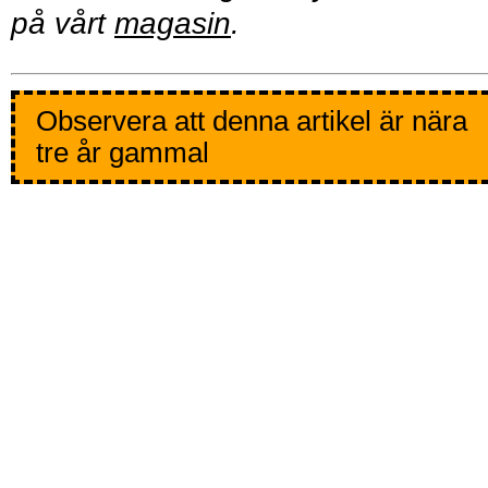
på vårt
magasin
.
Observera att denna artikel är nära
tre år gammal