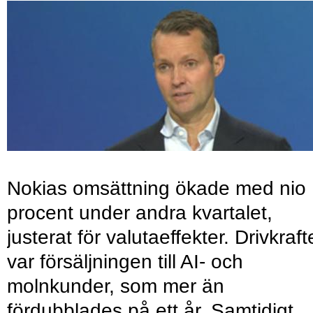
Nokias omsättning ökade med nio
procent under andra kvartalet,
justerat för valutaeffekter. Drivkraf
var försäljningen till AI- och
molnkunder, som mer än
fördubblades på ett år. Samtidigt