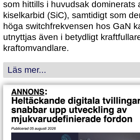
som hittills i huvudsak dominerats 
kiselkarbid (SiC), samtidigt som de
höga switchfrekvensen hos GaN k
utnyttjas även i betydligt kraftfullar
kraftomvandlare.
Läs mer...