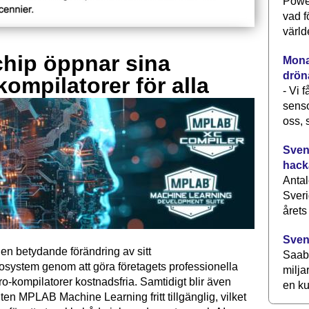
Power
vad f
värld
hip öppnar sina
Monav
drön
kompilatorer för alla
- Vi 
senso
oss, 
Svens
hack
Antal
Sveri
årets
Sven
en betydande förändring av sitt
Saab 
osystem genom att göra företagets professionella
milja
kompilatorer kostnadsfria. Samtidigt blir även
en ku
ten MPLAB Machine Learning fritt tillgänglig, vilket