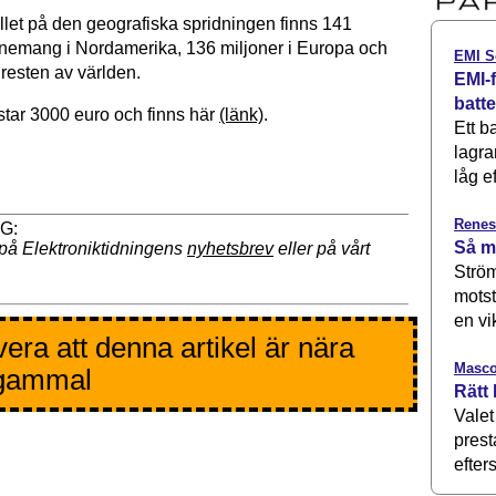
ället på den geografiska spridningen finns 141
nemang i Nordamerika, 136 miljoner i Europa och
EMI S
 resten av världen.
EMI-f
batt
tar 3000 euro och finns här
(länk)
.
Ett b
lagra
låg ef
Renes
Så m
på Elektroniktidningens
nyhetsbrev
eller på vårt
Ström
motst
en vi
era att denna artikel är nära
Masco
 gammal
Rätt 
Valet
prest
efters