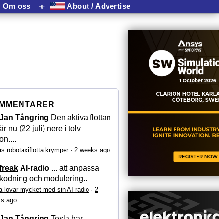
Om oss
⟛
About / Advertise
MMENTARER
Jan Tångring
Den aktiva flottan
är nu (22 juli) nere i tolv
on....
as robotaxiflotta krymper
·
2 weeks ago
freak
AI-radio
... att anpassa
kodning och modulering...
a lovar mycket med sin AI-radio
·
2
s ago
Jan Tångring
Tesla har