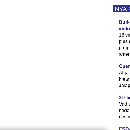
NYA
Burke
inst
16 vi
plus
progr
ameri
Open
AI-jä
krets
Jalap
3D-li
Vad s
hade
centi
ESD-