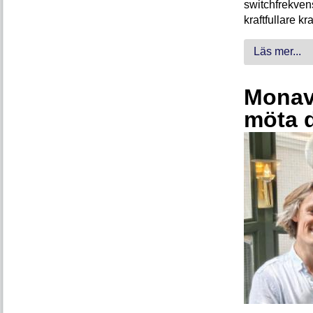
switchfrekven
kraftfullare k
Läs mer...
Monava
möta 