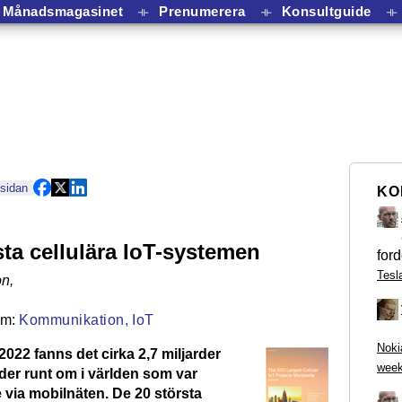
Månadsmagasinet
⟛
Prenumerera
⟛
Konsultguide
⟛
 sidan
KO
sta cellulära IoT-systemen
ford
Tesl
on
,
Kommunikation,
IoT
Noki
 2022 fanns det cirka 2,7 miljarder
week
der runt om i världen som var
via mobilnäten. De 20 största