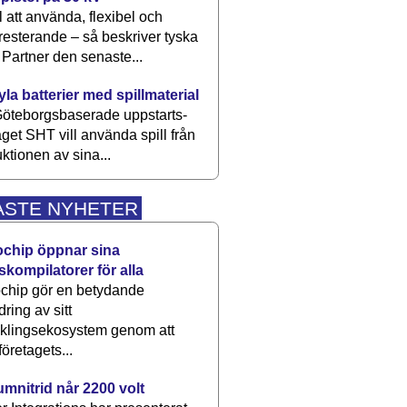
 att använda, flexibel och
esterande – så beskriver tyska
artner den senaste...
kyla batterier med spillmaterial
öteborgsbaserade upp­starts­
aget SHT vill använda spill från
ktionen av sina...
ASTE NYHETER
ochip öppnar sina
skompilatorer för alla
chip gör en betydande
dring av sitt
cklingsekosystem genom att
företagets...
umnitrid når 2200 volt