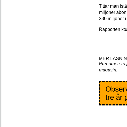
Tittar man ist
miljoner abon
230 miljoner i
Rapporten kos
Prenumerera 
magasin
.
Observ
tre år