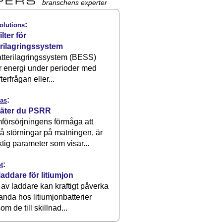
branschens experter
:
olutions
ilter för
erilagringssystem
atterilagringssystem (BESS)
r energi under perioder med
terfrågan eller...
:
as
äter du PSRR
försörjningens förmåga att
å störningar på matningen, är
ktig parameter som visar...
:
t
laddare för litiumjon
 av laddare kan kraftigt påverka
anda hos litiumjonbatterier
om de till skillnad...