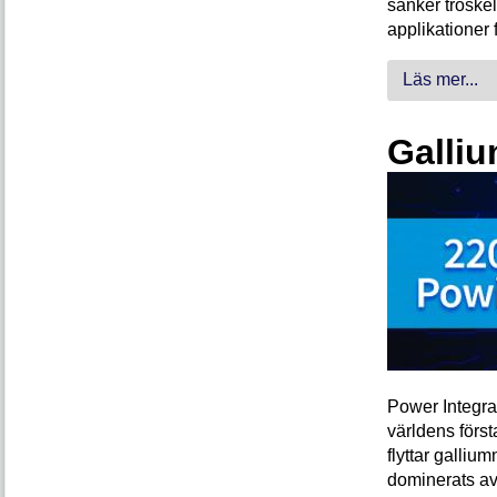
sänker tröskel
applikationer 
Läs mer...
Galliu
Power Integra
världens förs
flyttar galliu
dominerats av