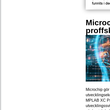
Microc
proffs
Microchip gör 
utvecklingsek
MPLAB XC Pro-
utvecklingssvi