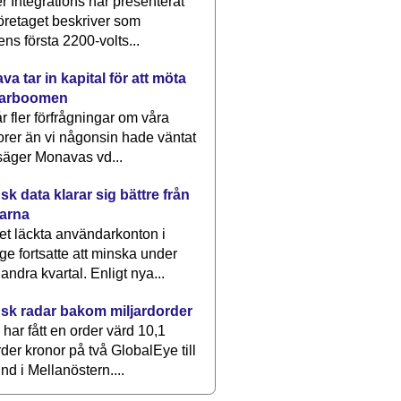
 Integrations har presenterat
öretaget beskriver som
ens första 2200-volts...
a tar in kapital för att möta
arboomen
får fler förfrågningar om våra
rer än vi någonsin hade väntat
säger Monavas vd...
k data klarar sig bättre från
arna
et läckta användarkonton i
ge fortsatte att minska under
 andra kvartal. Enligt nya...
sk radar bakom miljardorder
har fått en order värd 10,1
rder kronor på två GlobalEye till
nd i Mellanöstern....