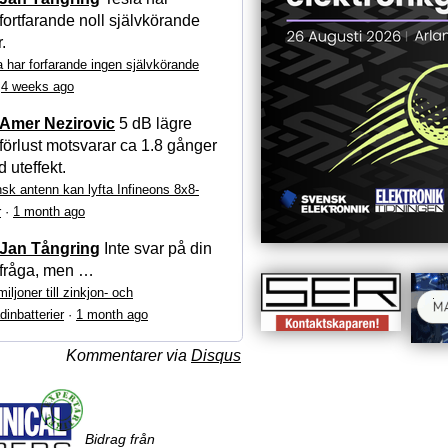
fortfarande noll självkörande
r.
a har forfarande ingen självkörande
·
4 weeks ago
Amer Nezirovic
5 dB lägre
förlust motsvarar ca 1.8 gånger
 uteffekt.
sk antenn kan lyfta Infineons 8x8-
r
·
1 month ago
Jan Tångring
Inte svar på din
fråga, men …
iljoner till zinkjon- och
dinbatterier
·
1 month ago
Kommentarer via
Disqus
Bidrag från