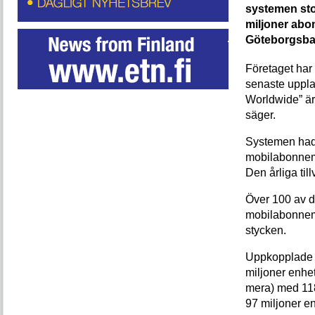
systemen stod
miljoner abo
Göteborgsbas
Företaget har
senaste uppla
Worldwide” är
säger.
Systemen hade
mobilabonnema
Den årliga till
Över 100 av d
mobilabonnema
stycken.
Uppkopplade f
miljoner enhet
mera) med 118
97 miljoner en