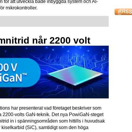
n för att utveckla både inbyggda system och AI-
för mikrokontroller.
mnitrid når 2200 volt
tions har presenterat vad företaget beskriver som
ta 2200-volts GaN-teknik. Det nya PowiGaN-steget
mnitrid in i spänningsområden som hittills i huvudsak
 kiselkarbid (SiC), samtidigt som den höga