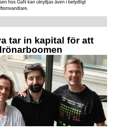
sen hos GaN kan utnyttjas även i betydligt
raftomvandlare.
 tar in kapital för att
drönarboomen