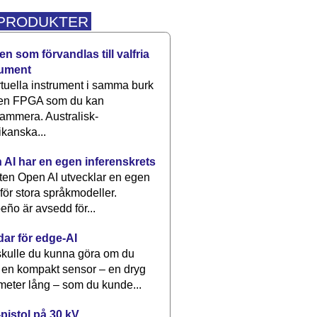
 PRODUKTER
n som förvandlas till valfria
rument
rtuella instrument i samma burk
 en FPGA som du kan
ammera. Australisk-
kanska...
 AI har en egen inferenskrets
tten Open AI utvecklar en egen
 för stora språkmodeller.
eño är avsedd för...
dar för edge-AI
kulle du kunna göra om du
 en kompakt sensor – en dryg
meter lång – som du kunde...
pistol på 30 kV