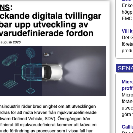
Enkel
högpr
EMC P
Vill 
Det G
föret
produ
SEN
Micr
proff
Micro
förän
utve
göra 
Galli