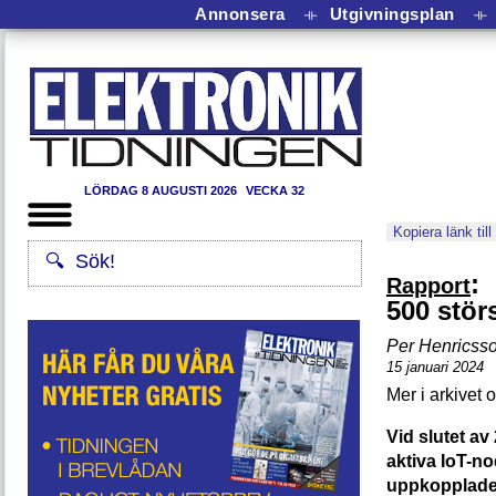
Annonsera
⟛
Utgivningsplan
⟛
LÖRDAG 8 AUGUSTI 2026
VECKA 32
Kopiera länk till
:
Rapport
500 stör
Per Henricss
15 januari 2024
Vid slutet av
aktiva IoT-no
uppkopplade 