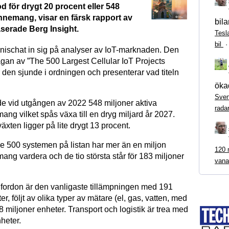
 för drygt 20 procent eller 548
nnemang, visar en färsk rapport av
bila
erade Berg Insight.
Tesl
bil
 nischat in sig på analyser av IoT-marknaden. Den
gan av ”The 500 Largest Cellular IoT Projects
 den sjunde i ordningen och presenterar vad titeln
ökad
Sven
 vid utgången av 2022 548 miljoner aktiva
rada
ng vilket spås växa till en dryg miljard år 2027.
växten ligger på lite drygt 13 procent.
e 500 systemen på listan har mer än en miljon
120 m
ng vardera och de tio största står för 183 miljoner
vana
ordon är den vanligaste tillämpningen med 191
er, följt av olika typer av mätare (el, gas, vatten, med
 miljoner enheter. Transport och logistik är trea med
heter.