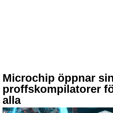
Microchip öppnar si
proffskompilatorer f
alla