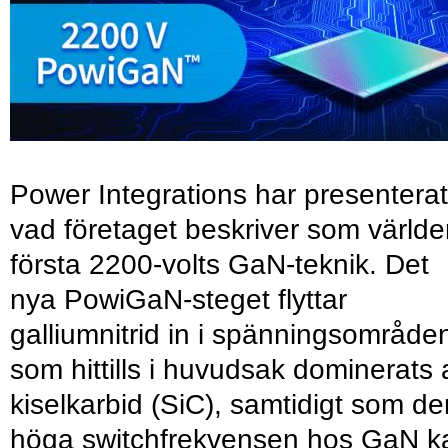
Power Integrations har presenterat
vad företaget beskriver som värld
första 2200-volts GaN-teknik. Det
nya PowiGaN-steget flyttar
galliumnitrid in i spänningsområde
som hittills i huvudsak dominerats 
kiselkarbid (SiC), samtidigt som de
höga switchfrekvensen hos GaN k