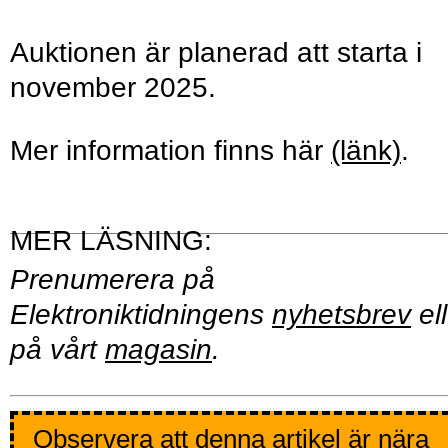
Auktionen är planerad att starta i
november 2025.
Mer information finns här
(länk)
.
Prenumerera på
Elektroniktidningens
nyhetsbrev
ell
på vårt
magasin
.
Observera att denna artikel är nära