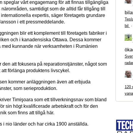
 speglar vårt engagemang för att finnas tillgängliga
 närområden, samtidigt som de alltid får tillgång till
bila
a internationella expertis, säger företagets grundare
Tesl
Jansson i ett pressmeddelande.
bil
ningen blir ett komplement till företagets fabriker i
iken och i kanadensiska Ottawa. Dessa kommer
stå med kunnande när verksamheten i Rumänien
ökad
Sven
rada
r den att fokusera på reparationstjänster, något som
t att förlänga produktens livscykel.
asen kommer anläggningen även att erbjuda
120 m
jänster, som serieproduktion.
vana
kriver Timişoara som ett tillverkningsnav som bland
för sin högt kvalificerade arbetskraft och för den
ik som finns att tillgå här.
s i nio länder och har cirka 1900 anställda.