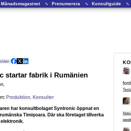
Månadsmagasinet
∿
Prenumerera
∿
Konsultguide
∿
 sidan
KO
c startar fabrik i Rumänien
ford
on
,
Tesl
Produktion,
Konsulter
ren har konsultbolaget Syntronic öppnat en
Noki
rumänska Timişoara. Där ska företaget tillverka
week
elektronik.