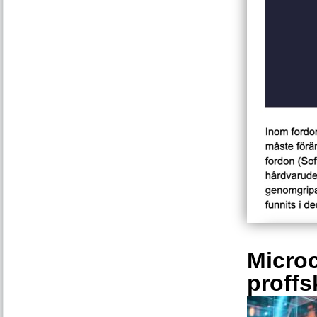
Microc
proffs