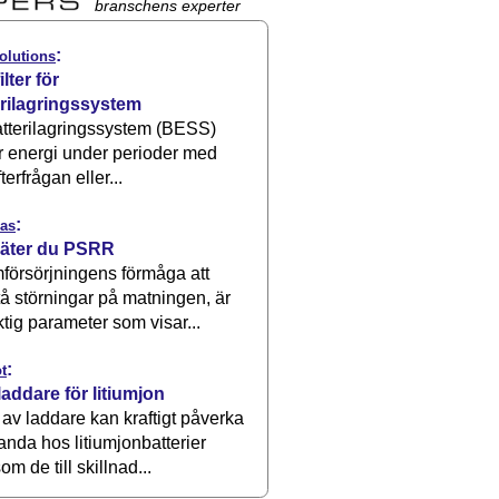
branschens experter
:
olutions
ilter för
erilagringssystem
atterilagringssystem (BESS)
r energi under perioder med
terfrågan eller...
:
as
äter du PSRR
försörjningens förmåga att
å störningar på matningen, är
ktig parameter som visar...
:
t
laddare för litiumjon
 av laddare kan kraftigt påverka
anda hos litiumjonbatterier
om de till skillnad...