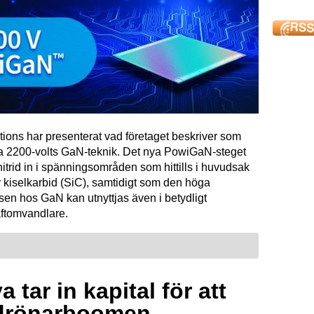
tions har presenterat vad företaget beskriver som
ta 2200-volts GaN-teknik. Det nya PowiGaN-steget
mnitrid in i spänningsområden som hittills i huvudsak
 kiselkarbid (SiC), samtidigt som den höga
sen hos GaN kan utnyttjas även i betydligt
raftomvandlare.
 tar in kapital för att
drönarboomen