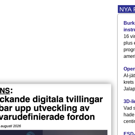
NYA
Burke
inst
16 vi
plus
progr
ameri
Open
AI-jä
krets
Jalap
3D-li
Vad s
hade
centi
ESD-