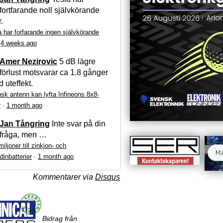
fortfarande noll självkörande
r.
a har forfarande ingen självkörande
·
4 weeks ago
Amer Nezirovic
5 dB lägre
förlust motsvarar ca 1.8 gånger
 uteffekt.
sk antenn kan lyfta Infineons 8x8-
r
·
1 month ago
Jan Tångring
Inte svar på din
fråga, men …
iljoner till zinkjon- och
dinbatterier
·
1 month ago
Kommentarer via
Disqus
Bidrag från