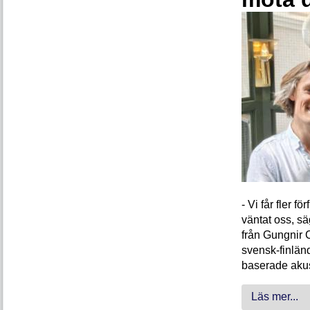
- Vi får fler 
väntat oss, s
från Gungnir 
svensk-finlän
baserade akus
Läs mer...