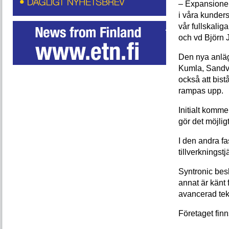
– Expansionen
i våra kunders
vår fullskalig
och vd Björn 
Den nya anlägg
Kumla, Sandv
också att bi
rampas upp.
Initialt komme
gör det möjlig
I den andra f
tillverkningst
Syntronic bes
annat är känt 
avancerad tekn
Företaget finn