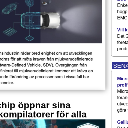
Enkel
högpr
EMC P
Vill 
Det G
föret
produ
SEN
Micr
proff
Micro
förän
hip öppnar sina
utve
göra 
kompilatorer för alla
Galli