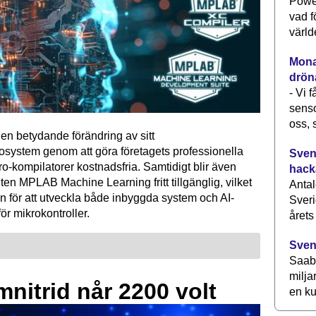
Power
vad f
värld
Monav
drön
- Vi 
senso
oss, 
en betydande förändring av sitt
osystem genom att göra företagets professionella
Svens
kompilatorer kostnadsfria. Samtidigt blir även
hack
ten MPLAB Machine Learning fritt tillgänglig, vilket
Antal
n för att utveckla både inbyggda system och AI-
Sveri
för mikrokontroller.
årets
Sven
Saab 
milja
mnitrid når 2200 volt
en ku