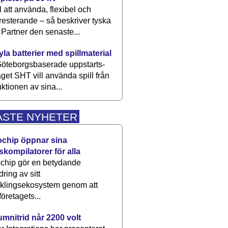
 att använda, flexibel och
esterande – så beskriver tyska
artner den senaste...
kyla batterier med spillmaterial
öteborgsbaserade upp­starts­
aget SHT vill använda spill från
ktionen av sina...
ASTE NYHETER
ochip öppnar sina
skompilatorer för alla
chip gör en betydande
dring av sitt
cklingsekosystem genom att
företagets...
umnitrid når 2200 volt