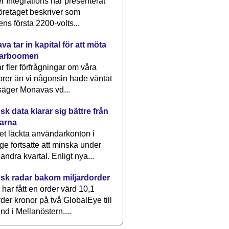
 Integrations har presenterat
öretaget beskriver som
ens första 2200-volts...
a tar in kapital för att möta
arboomen
får fler förfrågningar om våra
rer än vi någonsin hade väntat
säger Monavas vd...
k data klarar sig bättre från
arna
et läckta användarkonton i
ge fortsatte att minska under
 andra kvartal. Enligt nya...
sk radar bakom miljardorder
har fått en order värd 10,1
rder kronor på två GlobalEye till
nd i Mellanöstern....