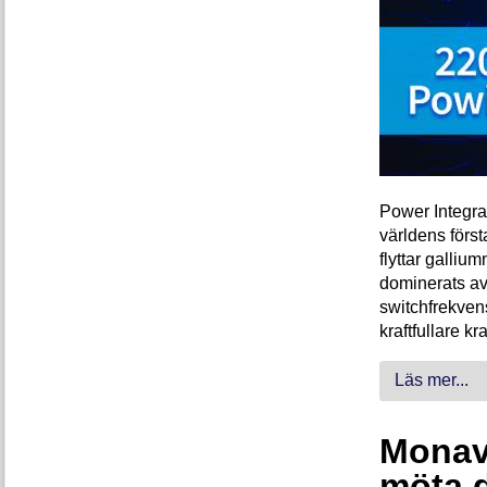
Power Integra
världens förs
flyttar galliu
dominerats av
switchfrekven
kraftfullare k
Läs mer...
Monava
möta 