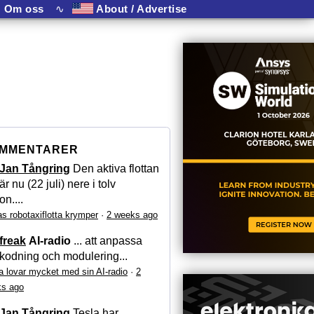
Om oss
∿
About / Advertise
MMENTARER
Jan Tångring
Den aktiva flottan
är nu (22 juli) nere i tolv
on....
as robotaxiflotta krymper
·
2 weeks ago
freak
AI-radio
... att anpassa
kodning och modulering...
a lovar mycket med sin AI-radio
·
2
s ago
Jan Tångring
Tesla har