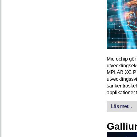
Microchip gör 
utvecklingsek
MPLAB XC Pro-
utvecklingssvi
sänker tröskel
applikationer 
Läs mer...
Galliu