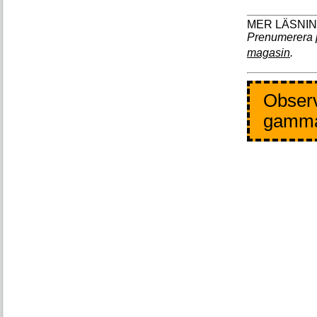
Prenumerera 
magasin
.
Observ
gamm