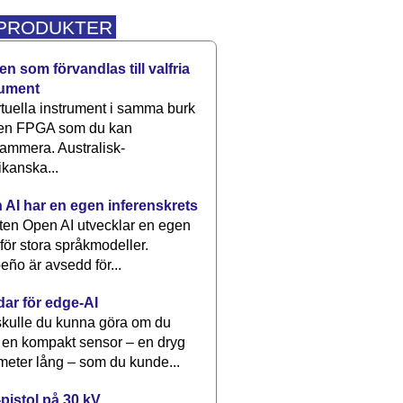
 PRODUKTER
n som förvandlas till valfria
rument
rtuella instrument i samma burk
 en FPGA som du kan
ammera. Australisk-
kanska...
 AI har en egen inferenskrets
tten Open AI utvecklar en egen
 för stora språkmodeller.
eño är avsedd för...
dar för edge-AI
kulle du kunna göra om du
 en kompakt sensor – en dryg
meter lång – som du kunde...
pistol på 30 kV