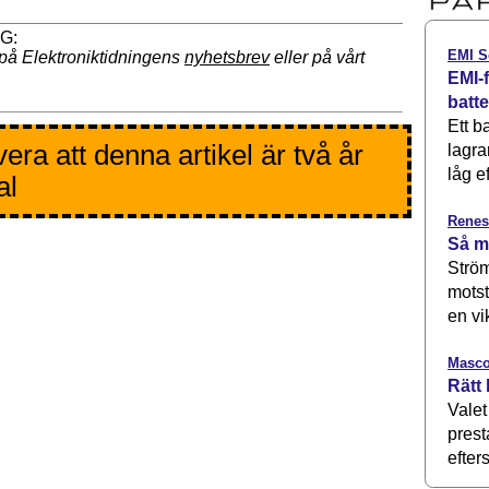
EMI S
på Elektroniktidningens
nyhetsbrev
eller på vårt
EMI-f
batt
Ett b
era att denna artikel är två år
lagra
låg ef
al
Renes
Så m
Ström
motst
en vi
Masco
Rätt 
Valet
prest
efters