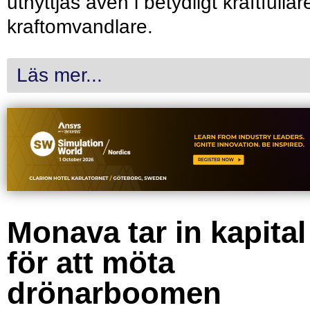
utnyttjas även i betydligt kraftfullar
kraftomvandlare.
Läs mer...
Monava tar in kapital
för att möta
drönarboomen