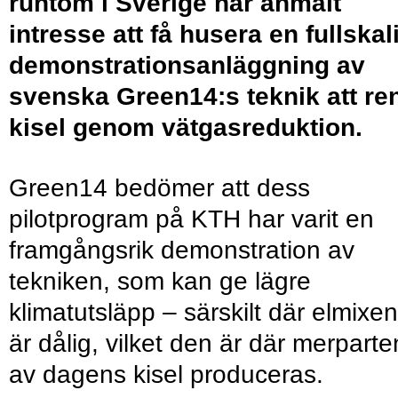
runtom i Sverige har anmält
intresse att få husera en fullskal
demonstrationsanläggning av
svenska Green14:s teknik att re
kisel genom vätgasreduktion.
Green14 bedömer att dess
pilotprogram på KTH har varit en
framgångsrik demonstration av
tekniken, som kan ge lägre
klimatutsläpp – särskilt där elmixen
är dålig, vilket den är där merparte
av dagens kisel produceras.