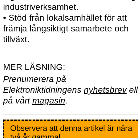
industriverksamhet.
• Stöd från lokalsamhället för att
främja långsiktigt samarbete och
tillväxt.
Prenumerera på
Elektroniktidningens
nyhetsbrev
ell
på vårt
magasin
.
Observera att denna artikel är nära
två år gammal