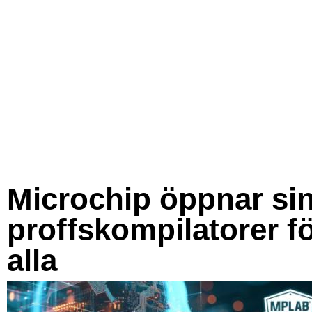
Microchip öppnar si
proffskompilatorer f
alla