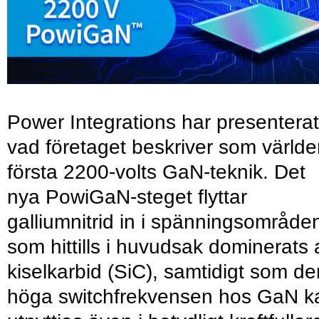
Power Integrations har presenterat
vad företaget beskriver som värld
första 2200-volts GaN-teknik. Det
nya PowiGaN-steget flyttar
galliumnitrid in i spänningsområde
som hittills i huvudsak dominerats 
kiselkarbid (SiC), samtidigt som de
höga switchfrekvensen hos GaN k