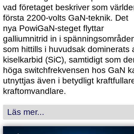
vad företaget beskriver som värld
första 2200-volts GaN-teknik. Det
nya PowiGaN-steget flyttar
galliumnitrid in i spänningsområde
som hittills i huvudsak dominerats 
kiselkarbid (SiC), samtidigt som de
höga switchfrekvensen hos GaN k
utnyttjas även i betydligt kraftfullar
kraftomvandlare.
Läs mer...