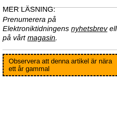
Prenumerera på
Elektroniktidningens
nyhetsbrev
ell
på vårt
magasin
.
Observera att denna artikel är nära
ett år gammal