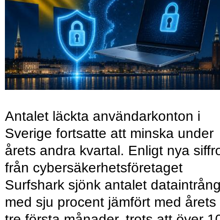
Antalet läckta användarkonton i
Sverige fortsatte att minska under
årets andra kvartal. Enligt nya siffr
från cybersäkerhetsföretaget
Surfshark sjönk antalet dataintrån
med sju procent jämfört med årets
tre första månader, trots att över 1