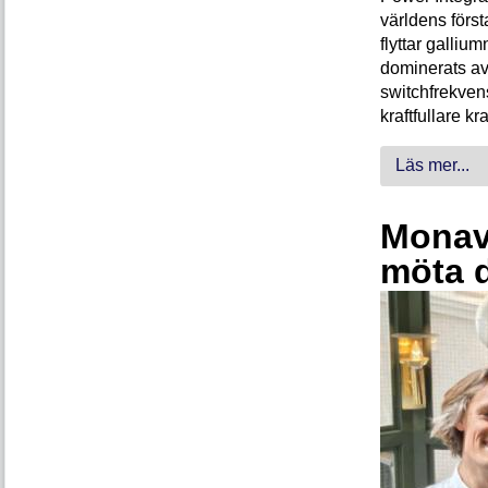
världens förs
flyttar galliu
dominerats av
switchfrekven
kraftfullare k
Läs mer...
Monava
möta 