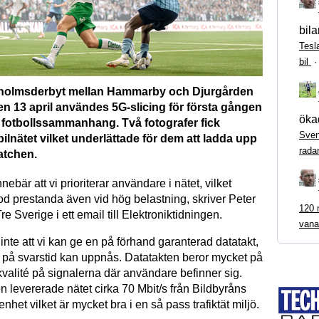
bila
Tesl
bil
holmsderbyt mellan Hammarby och Djurgården
en 13 april användes 5G-slicing för första gången
ökad
tt fotbollssammanhang. Två fotografer fick
Sven
obilnätet vilket underlättade för dem att ladda upp
rada
atchen.
nebär att vi prioriterar användare i nätet, vilket
od prestanda även vid hög belastning, skriver Peter
120 m
e Sverige i ett email till Elektroniktidningen.
vana
inte att vi kan ge en på förhand garanterad datatakt,
 på svarstid kan uppnås. Datatakten beror mycket på
kvalité på signalerna där användare befinner sig.
 levererade nätet cirka 70 Mbit/s från Bildbyråns
het vilket är mycket bra i en så pass trafiktät miljö.