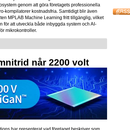
osystem genom att göra företagets professionella
kompilatorer kostnadsfria. Samtidigt blir även
ten MPLAB Machine Learning fritt tillgänglig, vilket
n för att utveckla både inbyggda system och AI-
för mikrokontroller.
mnitrid når 2200 volt
tions har presenterat vad företaget beskriver som