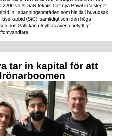
ta 2200-volts GaN-teknik. Det nya PowiGaN-steget
mnitrid in i spänningsområden som hittills i huvudsak
 kiselkarbid (SiC), samtidigt som den höga
sen hos GaN kan utnyttjas även i betydligt
raftomvandlare.
 tar in kapital för att
drönarboomen