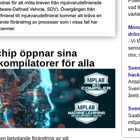
Power
vad f
värld
Monav
drön
- Vi 
senso
hip öppnar sina
oss, 
kompilatorer för alla
Svens
hack
Antal
Sveri
årets
Sven
Saab 
milja
en ku
en betydande förändring av sitt