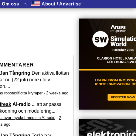
Om oss
∿
About / Advertise
MMENTARER
Jan Tångring
Den aktiva flottan
är nu (22 juli) nere i tolv
on....
as robotaxiflotta krymper
·
2 weeks ago
freak
AI-radio
... att anpassa
kodning och modulering...
a lovar mycket med sin AI-radio
·
2
s ago
Jan Tångring
Tesla har