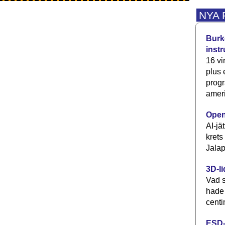
NYA
Burke
inst
16 vi
plus
progr
ameri
Open
AI-jä
krets
Jalap
3D-li
Vad s
hade
centi
ESD-