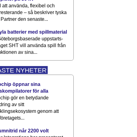
 att använda, flexibel och
esterande – så beskriver tyska
artner den senaste...
kyla batterier med spillmaterial
öteborgsbaserade upp­starts­
aget SHT vill använda spill från
ktionen av sina...
ASTE NYHETER
ochip öppnar sina
skompilatorer för alla
chip gör en betydande
dring av sitt
cklingsekosystem genom att
företagets...
umnitrid når 2200 volt