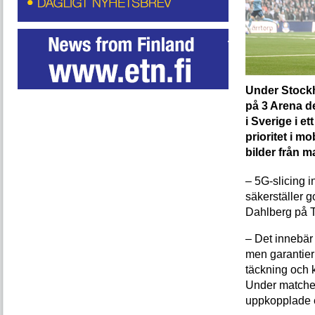
Under Stock
på 3 Arena d
i Sverige i e
prioritet i m
bilder från m
– 5G-slicing in
säkerställer g
Dahlberg på Tr
– Det innebär 
men garantier
täckning och 
Under matchen
uppkopplade en