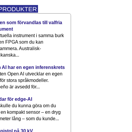
 PRODUKTER
n som förvandlas till valfria
rument
rtuella instrument i samma burk
 en FPGA som du kan
ammera. Australisk-
kanska...
 AI har en egen inferenskrets
tten Open AI utvecklar en egen
 för stora språkmodeller.
eño är avsedd för...
dar för edge-AI
kulle du kunna göra om du
 en kompakt sensor – en dryg
meter lång – som du kunde...
pistol på 30 kV