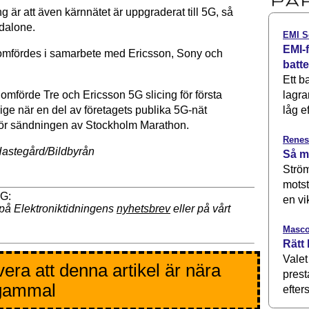
ng är att även kärnnätet är uppgraderat till 5G, så
ndalone.
EMI S
EMI-f
omfördes i samarbete med Ericsson, Sony och
batt
Ett b
lagra
omförde Tre och Ericsson 5G slicing för första
låg ef
ige när en del av företagets publika 5G-nät
ör sändningen av Stockholm Marathon.
Renes
astegård/Bildbyrån
Så m
Ström
motst
en vi
på Elektroniktidningens
nyhetsbrev
eller på vårt
Masco
Rätt 
Valet
era att denna artikel är nära
prest
 gammal
efters