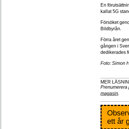
En förutsättni
kallat 5G sta
Försöket gen
Bildbyrån.
Förra året gen
gången i Sver
dedikerades f
Foto: Simon H
Prenumerera 
magasin
.
Observ
ett år