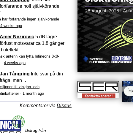
fortfarande noll självkörande
r.
a har forfarande ingen självkörande
·
4 weeks ago
Amer Nezirovic
5 dB lägre
förlust motsvarar ca 1.8 gånger
 uteffekt.
sk antenn kan lyfta Infineons 8x8-
r
·
4 weeks ago
Jan Tångring
Inte svar på din
fråga, men …
iljoner till zinkjon- och
dinbatterier
·
1 month ago
Kommentarer via
Disqus
Bidrag från