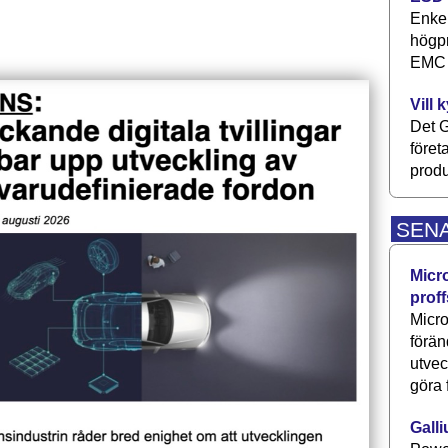
Enkel
högpr
EMC P
Vill 
Det G
föret
produ
SEN
Micr
proff
Micro
förän
utve
göra 
Galli