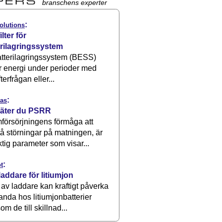
branschens experter
:
olutions
ilter för
erilagringssystem
atterilagringssystem (BESS)
r energi under perioder med
terfrågan eller...
:
as
äter du PSRR
försörjningens förmåga att
å störningar på matningen, är
ktig parameter som visar...
:
t
laddare för litiumjon
 av laddare kan kraftigt påverka
anda hos litiumjonbatterier
om de till skillnad...