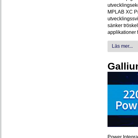
utvecklingsek
MPLAB XC Pro-
utvecklingssvi
sänker tröskel
applikationer 
Läs mer...
Galliu
Power Integra