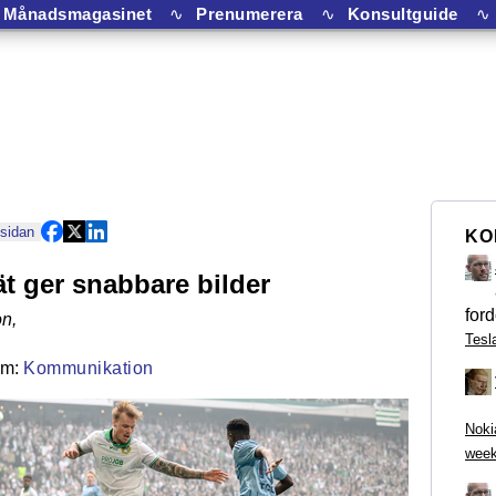
Månadsmagasinet
∿
Prenumerera
∿
Konsultguide
∿
 sidan
KO
ät ger snabbare bilder
ford
on
,
Tesl
Kommunikation
Noki
week