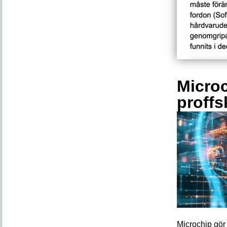
Microc
proffs
Microchip gör 