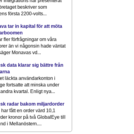
 Integrations har presenterat
öretaget beskriver som
ens första 2200-volts...
a tar in kapital för att möta
arboomen
får fler förfrågningar om våra
rer än vi någonsin hade väntat
säger Monavas vd...
k data klarar sig bättre från
arna
et läckta användarkonton i
ge fortsatte att minska under
 andra kvartal. Enligt nya...
sk radar bakom miljardorder
har fått en order värd 10,1
rder kronor på två GlobalEye till
nd i Mellanöstern....