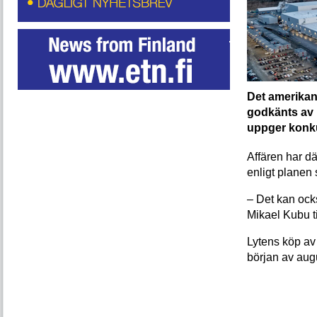
Det amerikan
godkänts av I
uppger konku
Affären har 
enligt planen 
– Det kan ocks
Mikael Kubu ti
Lytens köp av
början av augu