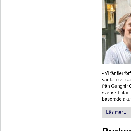
- Vi får fler 
väntat oss, s
från Gungnir 
svensk-finlän
baserade akus
Läs mer...