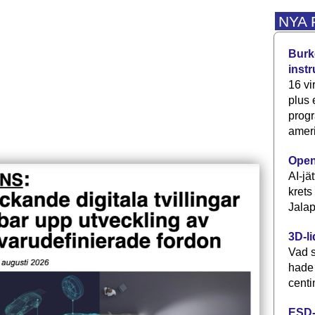
NYA
Burke
inst
16 vi
plus
progr
ameri
Open
AI-jä
krets
Jalap
3D-li
Vad s
hade
centi
ESD-