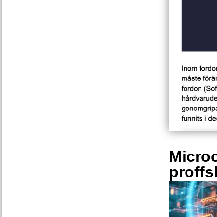
Microc
proffs