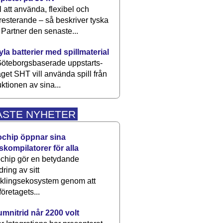
 att använda, flexibel och
esterande – så beskriver tyska
artner den senaste...
kyla batterier med spillmaterial
öteborgsbaserade upp­starts­
aget SHT vill använda spill från
ktionen av sina...
ASTE NYHETER
ochip öppnar sina
skompilatorer för alla
chip gör en betydande
dring av sitt
cklingsekosystem genom att
företagets...
umnitrid når 2200 volt