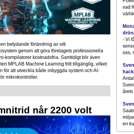
Power
vad f
värld
Monav
drön
- Vi 
en betydande förändring av sitt
senso
osystem genom att göra företagets professionella
oss, 
kompilatorer kostnadsfria. Samtidigt blir även
ten MPLAB Machine Learning fritt tillgänglig, vilket
Svens
n för att utveckla både inbyggda system och AI-
hack
för mikrokontroller.
Antal
Sveri
årets
Sven
mnitrid når 2200 volt
Saab 
milja
en ku