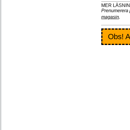
Prenumerera 
magasin
.
Obs! A