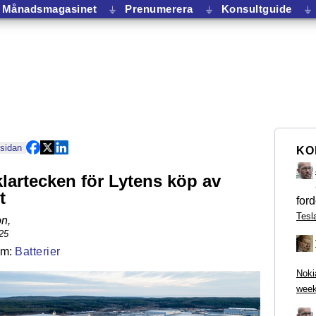
Månadsmagasinet
⏚
Prenumerera
⏚
Konsultguide
⏚
 sidan
KO
klartecken för Lytens köp av
t
ford
Tesl
on
,
25
Batterier
Noki
week