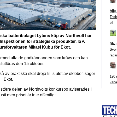
bila
Tesl
bil
ska batteribolaget Lytens köp av Northvolt har
nspektionen för strategiska produkter, ISP,
ökad
rsförvaltaren Mikael Kubu för Ekot.
Sven
rada
därmed alla de godkännanden som krävs och kan
slutföras den 15 oktober.
å av praktiska skäl dröja till slutet av oktober, säger
120 m
ll Ekot.
vana
 större delen av Northvolts konkursbo aviserades i
sti men priset är inte offentligt