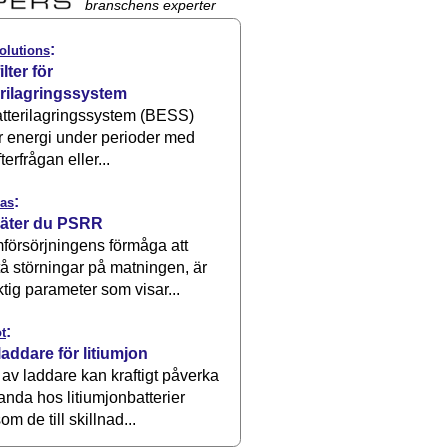
branschens experter
:
olutions
ilter för
erilagringssystem
atterilagringssystem (BESS)
r energi under perioder med
terfrågan eller...
:
as
äter du PSRR
försörjningens förmåga att
å störningar på matningen, är
ktig parameter som visar...
:
t
laddare för litiumjon
 av laddare kan kraftigt påverka
anda hos litiumjonbatterier
om de till skillnad...