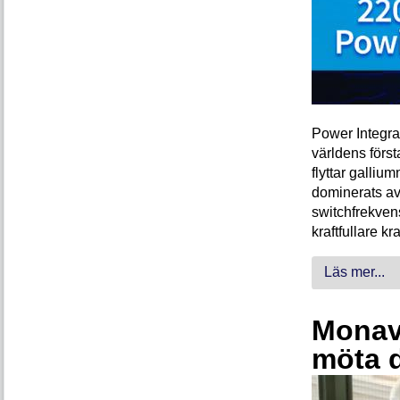
Power Integra
världens förs
flyttar galliu
dominerats av
switchfrekven
kraftfullare k
Läs mer...
Monava
möta 