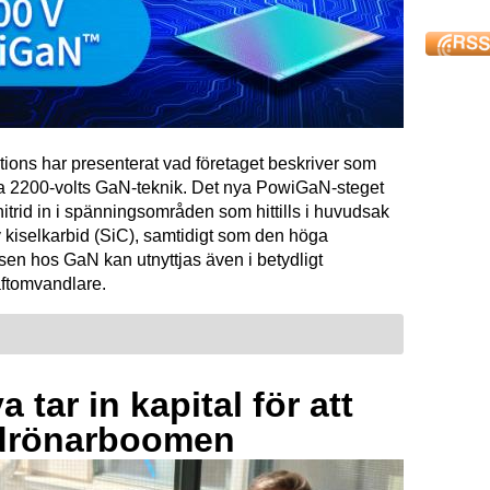
tions har presenterat vad företaget beskriver som
ta 2200-volts GaN-teknik. Det nya PowiGaN-steget
mnitrid in i spänningsområden som hittills i huvudsak
 kiselkarbid (SiC), samtidigt som den höga
sen hos GaN kan utnyttjas även i betydligt
raftomvandlare.
 tar in kapital för att
drönarboomen