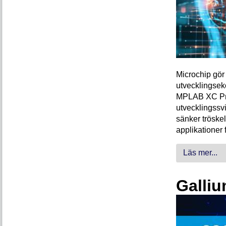
Microchip gör 
utvecklingsek
MPLAB XC Pro-
utvecklingssvi
sänker tröskel
applikationer 
Läs mer...
Galliu