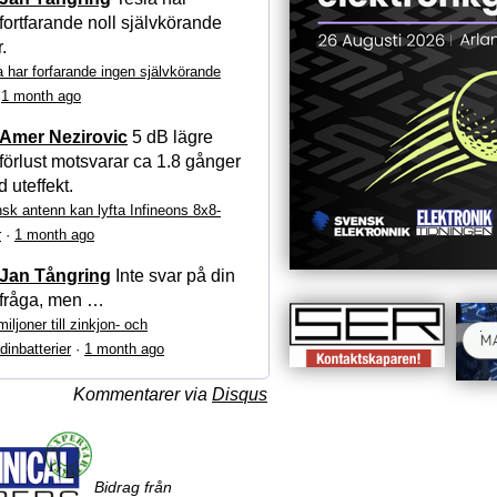
fortfarande noll självkörande
r.
a har forfarande ingen självkörande
·
1 month ago
Amer Nezirovic
5 dB lägre
förlust motsvarar ca 1.8 gånger
 uteffekt.
sk antenn kan lyfta Infineons 8x8-
r
·
1 month ago
Jan Tångring
Inte svar på din
fråga, men …
iljoner till zinkjon- och
dinbatterier
·
1 month ago
Kommentarer via
Disqus
Bidrag från