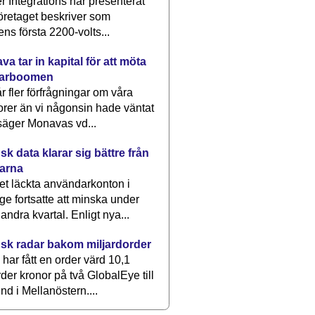
 Integrations har presenterat
öretaget beskriver som
ens första 2200-volts...
a tar in kapital för att möta
arboomen
får fler förfrågningar om våra
rer än vi någonsin hade väntat
säger Monavas vd...
k data klarar sig bättre från
arna
et läckta användarkonton i
ge fortsatte att minska under
 andra kvartal. Enligt nya...
sk radar bakom miljardorder
har fått en order värd 10,1
rder kronor på två GlobalEye till
nd i Mellanöstern....