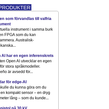
 PRODUKTER
n som förvandlas till valfria
rument
rtuella instrument i samma burk
 en FPGA som du kan
ammera. Australisk-
kanska...
 AI har en egen inferenskrets
tten Open AI utvecklar en egen
 för stora språkmodeller.
eño är avsedd för...
dar för edge-AI
kulle du kunna göra om du
 en kompakt sensor – en dryg
meter lång – som du kunde...
pistol på 30 kV