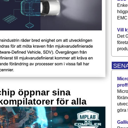
Enkel
högpr
EMC P
Vill 
Det G
föret
produ
SEN
Micr
proff
hip öppnar sina
Micro
förän
kompilatorer för alla
utve
göra 
Galli