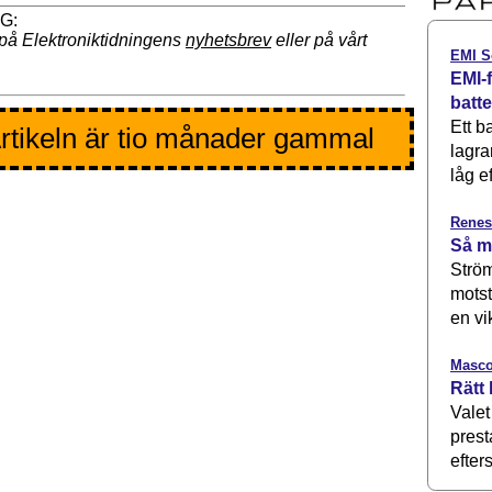
på Elektroniktidningens
nyhetsbrev
eller på vårt
EMI S
EMI-f
batt
Ett b
rtikeln är tio månader gammal
lagra
låg ef
Renes
Så m
Ström
motst
en vi
Masco
Rätt 
Valet
prest
efters