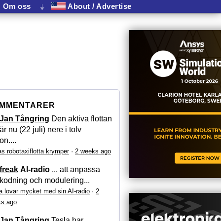
Om oss
⏚
About / Advertise
MMENTARER
Jan Tångring
Den aktiva flottan
är nu (22 juli) nere i tolv
on....
as robotaxiflotta krymper
·
2 weeks ago
freak
AI-radio
... att anpassa
kodning och modulering...
a lovar mycket med sin AI-radio
·
2
s ago
Jan Tångring
Tesla har