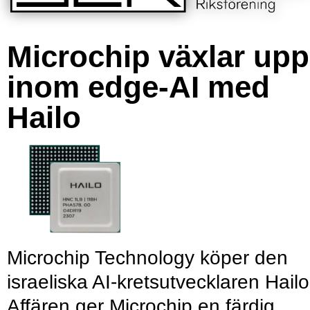
Microchip växlar upp
inom edge-AI med
Hailo
Microchip Technology köper den
israeliska AI-kretsutvecklaren Hailo
Affären ger Microchip en färdig