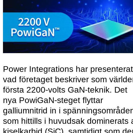
Power Integrations har presenterat
vad företaget beskriver som värld
första 2200-volts GaN-teknik. Det
nya PowiGaN-steget flyttar
galliumnitrid in i spänningsområde
som hittills i huvudsak dominerats 
kiselkarbid (SiC), samtidigt som de