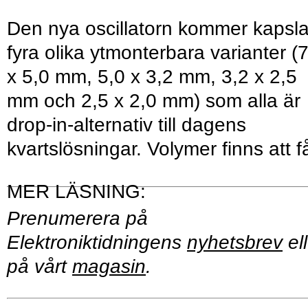
Den nya oscillatorn kommer kapsl
fyra olika ytmonterbara varianter (
x 5,0 mm, 5,0 x 3,2 mm, 3,2 x 2,5
mm och 2,5 x 2,0 mm) som alla är
drop-in-alternativ till dagens
kvartslösningar. Volymer finns att f
Prenumerera på
Elektroniktidningens
nyhetsbrev
ell
på vårt
magasin
.