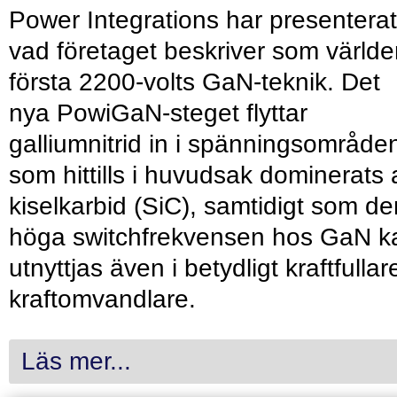
Power Integrations har presenterat
vad företaget beskriver som värld
första 2200-volts GaN-teknik. Det
nya PowiGaN-steget flyttar
galliumnitrid in i spänningsområde
som hittills i huvudsak dominerats 
kiselkarbid (SiC), samtidigt som de
höga switchfrekvensen hos GaN k
utnyttjas även i betydligt kraftfullar
kraftomvandlare.
Läs mer...