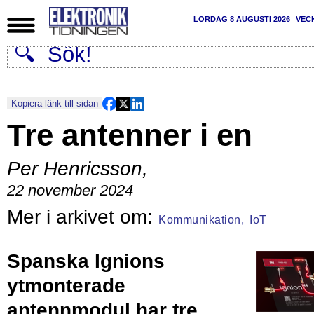
LÖRDAG 8 AUGUSTI 2026
VEC
Kopiera länk till sidan
Tre antenner i en
Per Henricsson
,
22 november 2024
Kommunikation,
IoT
Spanska Ignions
ytmonterade
antennmodul har tre