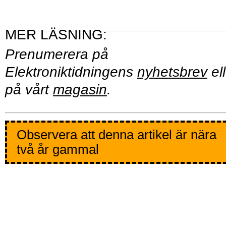
Prenumerera på
Elektroniktidningens
nyhetsbrev
ell
på vårt
magasin
.
Observera att denna artikel är nära
två år gammal