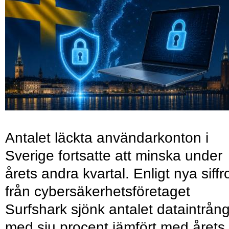
Antalet läckta användarkonton i
Sverige fortsatte att minska under
årets andra kvartal. Enligt nya siffr
från cybersäkerhetsföretaget
Surfshark sjönk antalet dataintrån
med sju procent jämfört med årets