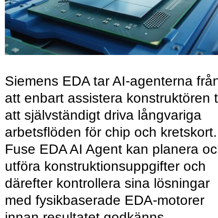
Siemens EDA tar AI-agenterna frå
att enbart assistera konstruktören ti
att självständigt driva långvariga
arbetsflöden för chip och kretskort.
Fuse EDA AI Agent kan planera o
utföra konstruktionsuppgifter och
därefter kontrollera sina lösningar
med fysikbaserade EDA-motorer
innan resultatet godkänns.