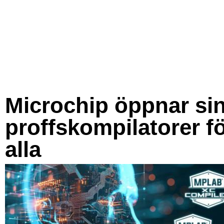
Microchip öppnar si
proffskompilatorer f
alla