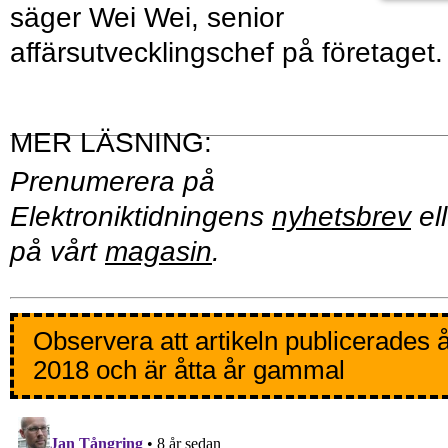
säger Wei Wei, senior
affärsutvecklingschef på företaget.
Prenumerera på
Elektroniktidningens
nyhetsbrev
ell
på vårt
magasin
.
Observera att artikeln publicerades 
2018 och är åtta år gammal