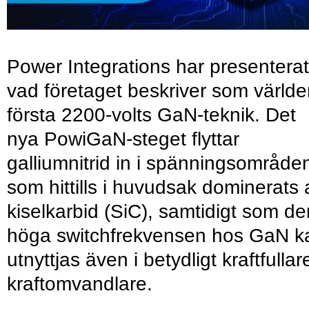
Power Integrations har presenterat
vad företaget beskriver som värld
första 2200-volts GaN-teknik. Det
nya PowiGaN-steget flyttar
galliumnitrid in i spänningsområde
som hittills i huvudsak dominerats 
kiselkarbid (SiC), samtidigt som de
höga switchfrekvensen hos GaN k
utnyttjas även i betydligt kraftfullar
kraftomvandlare.