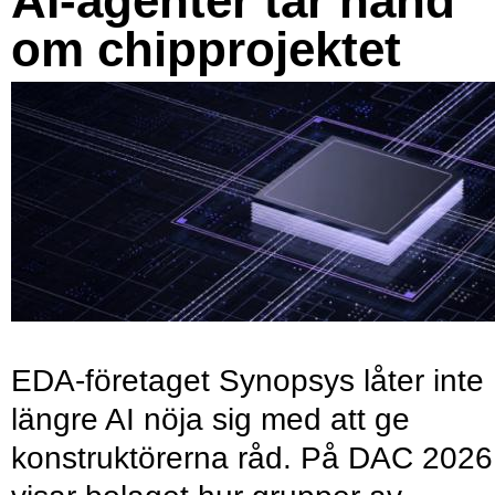
AI-agenter tar hand
om chipprojektet
EDA-företaget Synopsys låter inte
längre AI nöja sig med att ge
konstruktörerna råd. På DAC 2026