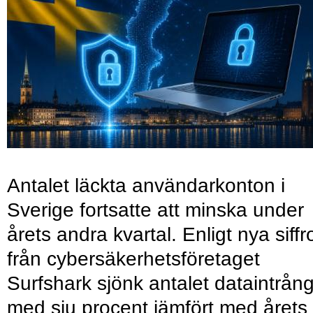
Antalet läckta användarkonton i
Sverige fortsatte att minska under
årets andra kvartal. Enligt nya siffr
från cybersäkerhetsföretaget
Surfshark sjönk antalet dataintrån
med sju procent jämfört med årets