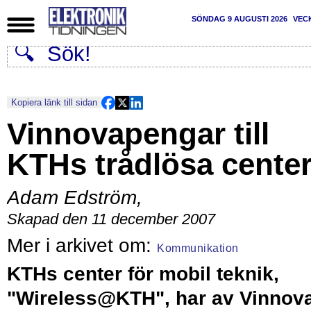
SÖNDAG 9 AUGUSTI 2026
VEC
Kopiera länk till sidan
Vinnovapengar till
KTHs trådlösa cente
Adam Edström
,
Skapad den 11 december 2007
Kommunikation
KTHs center för mobil teknik,
"Wireless@KTH", har av Vinnov