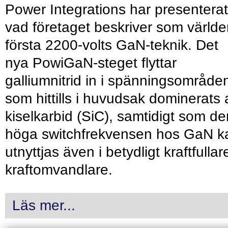
Power Integrations har presenterat
vad företaget beskriver som värld
första 2200-volts GaN-teknik. Det
nya PowiGaN-steget flyttar
galliumnitrid in i spänningsområde
som hittills i huvudsak dominerats 
kiselkarbid (SiC), samtidigt som de
höga switchfrekvensen hos GaN k
utnyttjas även i betydligt kraftfullar
kraftomvandlare.
Läs mer...