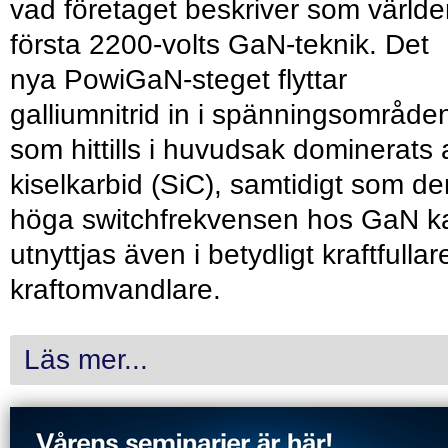
vad företaget beskriver som värld
första 2200-volts GaN-teknik. Det
nya PowiGaN-steget flyttar
galliumnitrid in i spänningsområde
som hittills i huvudsak dominerats 
kiselkarbid (SiC), samtidigt som de
höga switchfrekvensen hos GaN k
utnyttjas även i betydligt kraftfullar
kraftomvandlare.
Läs mer...