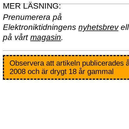
Prenumerera på
Elektroniktidningens
nyhetsbrev
ell
på vårt
magasin
.
Observera att artikeln publicerades 
2008 och är drygt 18 år gammal