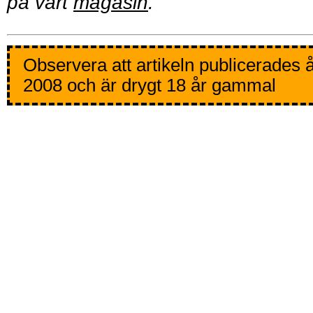
på vårt
magasin
.
Observera att artikeln publicerades 
2008 och är drygt 18 år gammal