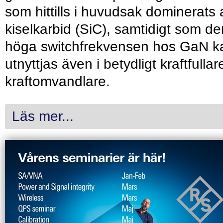
som hittills i huvudsak dominerats 
kiselkarbid (SiC), samtidigt som de
höga switchfrekvensen hos GaN k
utnyttjas även i betydligt kraftfullar
kraftomvandlare.
Läs mer...