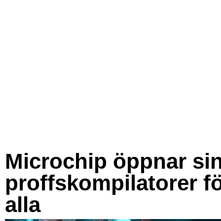
Microchip öppnar si
proffskompilatorer f
alla