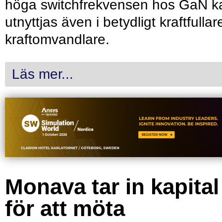
höga switchfrekvensen hos GaN k
utnyttjas även i betydligt kraftfullar
kraftomvandlare.
Läs mer...
Monava tar in kapital
för att möta