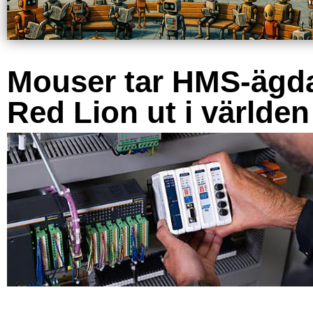
Mouser tar HMS-ägd
Red Lion ut i världen