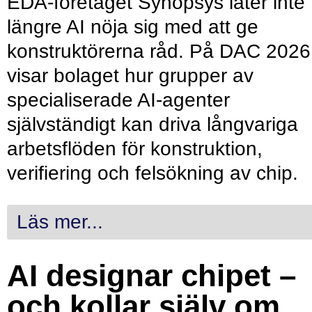
EDA-företaget Synopsys låter inte
längre AI nöja sig med att ge
konstruktörerna råd. På DAC 2026
visar bolaget hur grupper av
specialiserade AI-agenter
självständigt kan driva långvariga
arbetsflöden för konstruktion,
verifiering och felsökning av chip.
Läs mer...
AI designar chipet –
och kollar själv om