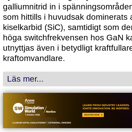
galliumnitrid in i spänningsområde
som hittills i huvudsak dominerats 
kiselkarbid (SiC), samtidigt som de
höga switchfrekvensen hos GaN k
utnyttjas även i betydligt kraftfullar
kraftomvandlare.
Läs mer...