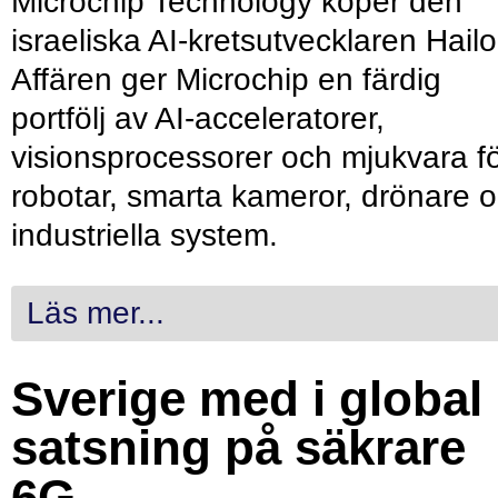
Microchip Technology köper den
israeliska AI-kretsutvecklaren Hailo
Affären ger Microchip en färdig
portfölj av AI-acceleratorer,
visionsprocessorer och mjukvara f
robotar, smarta kameror, drönare 
industriella system.
Läs mer...
Sverige med i global
satsning på säkrare
6G