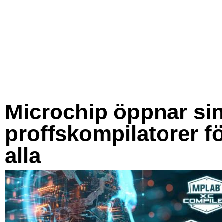
Microchip öppnar si
proffskompilatorer f
alla