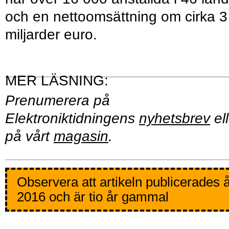
och en nettoomsättning om cirka 3
miljarder euro.
Prenumerera på
Elektroniktidningens
nyhetsbrev
ell
på vårt
magasin
.
Observera att artikeln publicerades 
2016 och är tio år gammal