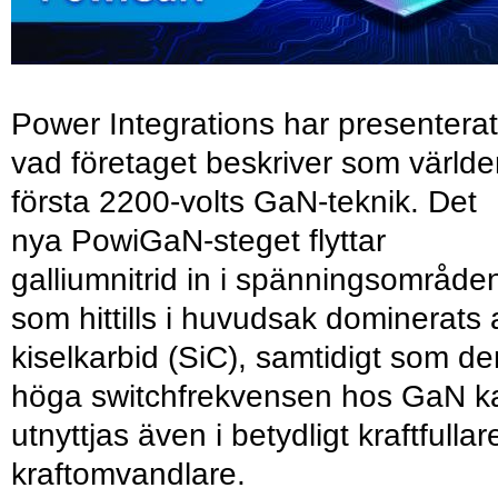
Power Integrations har presenterat
vad företaget beskriver som värld
första 2200-volts GaN-teknik. Det
nya PowiGaN-steget flyttar
galliumnitrid in i spänningsområde
som hittills i huvudsak dominerats 
kiselkarbid (SiC), samtidigt som de
höga switchfrekvensen hos GaN k
utnyttjas även i betydligt kraftfullar
kraftomvandlare.