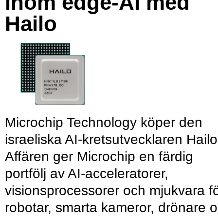
inom edge-AI med
Hailo
Microchip Technology köper den
israeliska AI-kretsutvecklaren Hailo
Affären ger Microchip en färdig
portfölj av AI-acceleratorer,
visionsprocessorer och mjukvara f
robotar, smarta kameror, drönare 