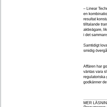
– Linear Tech
en kombination
resultat konst
tilltalande tr
aktieägare, li
i det sammans
Samtidigt lova
smidig överg
Affären har g
väntas vara s
regulatoriska
godkänner den 