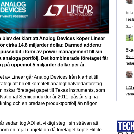
bila
Tesl
bil
n blev det klart att Analog Devices köper Linear
r cirka 14,8 miljarder dollar. Därmed adderar
ökad
 pusselbit i form av power management till sin
Sven
 analoga portfölj. Det kombinerade företaget får
rada
 på uppemot 5 miljarder dollar per år.
t av Linear går Analog Devices från klarhet till
trategi att bli ett komplett analogt halvledarföretag. I
120 m
nskar företaget gapet till Texas Instruments, som
vana
v National Semiconduktor år 2011, påstår sig ha
verkning och en bredare produktportfölj än någon
r sedan tog ADI ett viktigt steg i sin strävan att
om en rejäl rf-injektion då företaget köpte Hittite