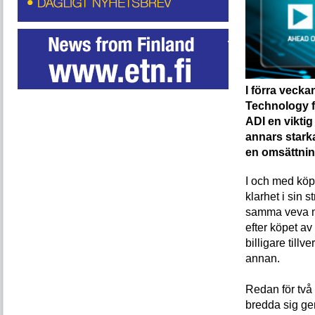
I förra vecka
Technology fö
ADI en viktig
annars starka
en omsättning
I och med köpe
klarhet i sin s
samma veva mi
efter köpet a
billigare till
annan.
Redan för två å
bredda sig gen