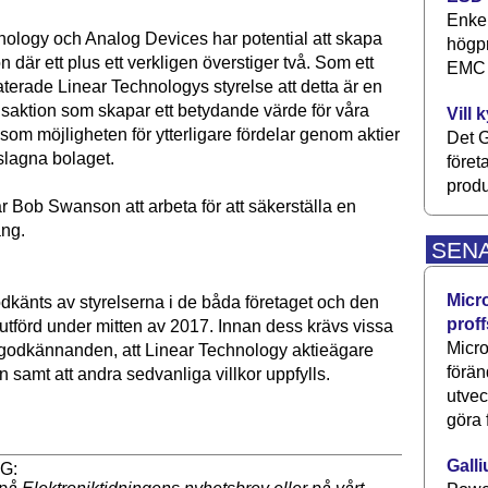
Enkel
nology och Analog Devices har potential att skapa
högpr
 där ett plus ett verkligen överstiger två. Som ett
EMC P
aterade Linear Technologys styrelse att detta är en
ansaktion som skapar ett betydande värde för våra
Vill 
ksom möjligheten för ytterligare fördelar genom aktier
Det G
lagna bolaget.
föret
produ
r Bob Swanson att arbeta för att säkerställa en
ång.
SEN
Micr
odkänts av styrelserna i de båda företaget och den
proff
lutförd under mitten av 2017. Innan dess krävs vissa
Micro
 godkännanden, att Linear Technology aktieägare
förän
samt att andra sedvanliga villkor uppfylls.
utve
göra 
Galli