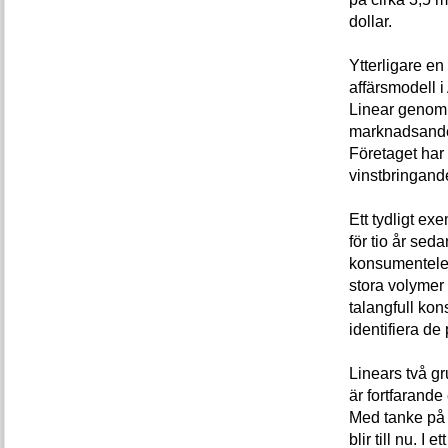
dollar.
Ytterligare en
affärsmodell i
Linear genom å
marknadsandela
Företaget har
vinstbringande
Ett tydligt ex
för tio år seda
konsumentelek
stora volymer u
talangfull kon
identifiera d
Linears två g
är fortfarande
Med tanke på d
blir till nu. 