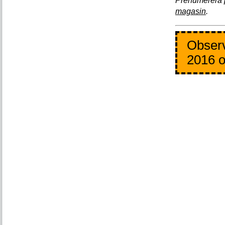
Prenumerera 
magasin
.
Observ
2016 o