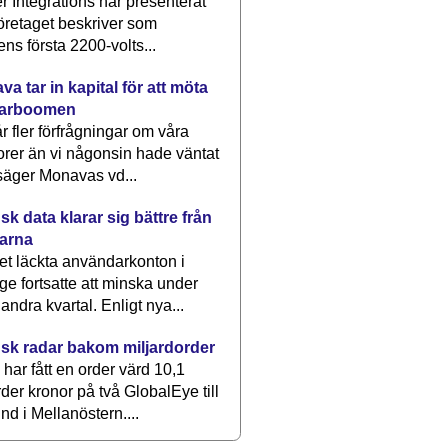
 Integrations har presenterat
öretaget beskriver som
ens första 2200-volts...
a tar in kapital för att möta
arboomen
får fler förfrågningar om våra
rer än vi någonsin hade väntat
säger Monavas vd...
k data klarar sig bättre från
arna
et läckta användarkonton i
ge fortsatte att minska under
 andra kvartal. Enligt nya...
sk radar bakom miljardorder
har fått en order värd 10,1
rder kronor på två GlobalEye till
nd i Mellanöstern....