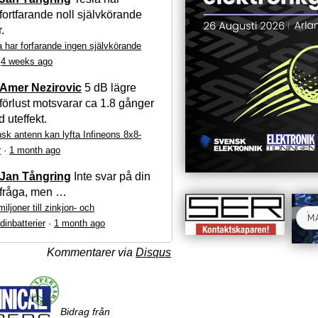
fortfarande noll självkörande
r.
a har forfarande ingen självkörande
·
4 weeks ago
Amer Nezirovic
5 dB lägre
förlust motsvarar ca 1.8 gånger
 uteffekt.
sk antenn kan lyfta Infineons 8x8-
r
·
1 month ago
Jan Tångring
Inte svar på din
fråga, men …
iljoner till zinkjon- och
dinbatterier
·
1 month ago
Kommentarer via
Disqus
Bidrag från