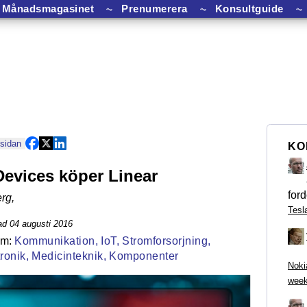
Månadsmagasinet
⏦
Prenumerera
⏦
Konsultguide
⏦
 sidan
KO
evices köper Linear
ford
rg
,
Tesl
ad 04 augusti 2016
Kommunikation,
IoT,
Stromforsorjning,
ronik,
Medicinteknik,
Komponenter
Noki
week