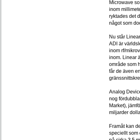
Microwave som
inom millimete
ryktades det 
något som doc
Nu står Linear
ADI är världs
inom rf/mikro
inom. Linear 
område som hi
får de även en
gränssnittskre
Analog Device
nog fördubbla
Market), jämfö
miljarder doll
Framåt kan de
speciellt som 
på cirka 3,5 m