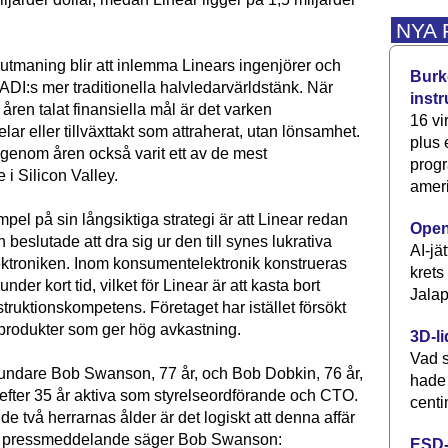
NYA
 utmaning blir att inlemma Linears ingenjörer och
Burke
 ADI:s mer traditionella halvledarvärldstänk. När
inst
ren talat finansiella mål är det varken
16 vi
r eller tillväxttakt som attraherat, utan lönsamhet.
plus
 genom åren också varit ett av de mest
progr
 i Silicon Valley.
ameri
empel på sin långsiktiga strategi är att Linear redan
Open
n beslutade att dra sig ur den till synes lukrativa
AI-jä
troniken. Inom konsumentelektronik konstrueras
krets
nder kort tid, vilket för Linear är att kasta bort
Jalap
struktionskompetens. Företaget har istället försökt
e produkter som ger hög avkastning.
3D-li
Vad s
rundare Bob Swanson, 77 år, och Bob Dobkin, 76 år,
hade
 efter 35 år aktiva som styrelseordförande och CTO.
centi
e två herrarnas ålder är det logiskt att denna affär
I ett pressmeddelande säger Bob Swanson:
ESD-