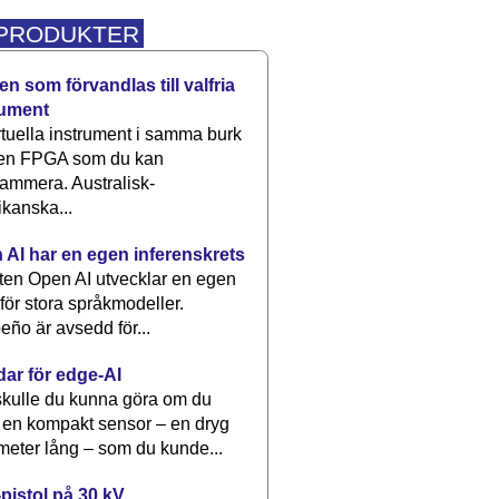
 PRODUKTER
n som förvandlas till valfria
rument
rtuella instrument i samma burk
 en FPGA som du kan
ammera. Australisk-
kanska...
 AI har en egen inferenskrets
tten Open AI utvecklar en egen
 för stora språkmodeller.
eño är avsedd för...
dar för edge-AI
kulle du kunna göra om du
 en kompakt sensor – en dryg
meter lång – som du kunde...
pistol på 30 kV