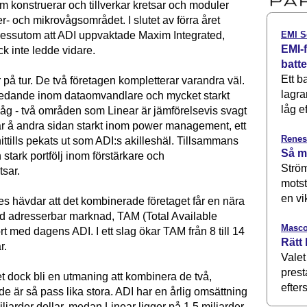
 konstruerar och tillverkar kretsar och moduler
r- och mikrovågsområdet. I slutet av förra året
EMI S
dessutom att ADI uppvaktade Maxim Integrated,
EMI-f
k inte ledde vidare.
batt
Ett b
 på tur. De två företagen kompletterar varandra väl.
lagra
ledande inom dataomvandlare och mycket starkt
låg ef
våg - två områden som Linear är jämförelsevis svagt
är å andra sidan starkt inom power management, ett
Renes
ttills pekats ut som ADI:s akilleshäl. Tillsammans
Så m
 stark portfölj inom förstärkare och
Ström
tsar.
motst
en vi
s hävdar att det kombinerade företaget får en nära
d adresserbar marknad, TAM (Total Available
Masco
rt med dagens ADI. I ett slag ökar TAM från 8 till 14
Rätt 
ar.
Valet
prest
t dock bli en utmaning att kombinera de två,
efters
de är så pass lika stora. ADI har en årlig omsättning
iljarder dollar, medan Linear ligger på 1,5 miljarder