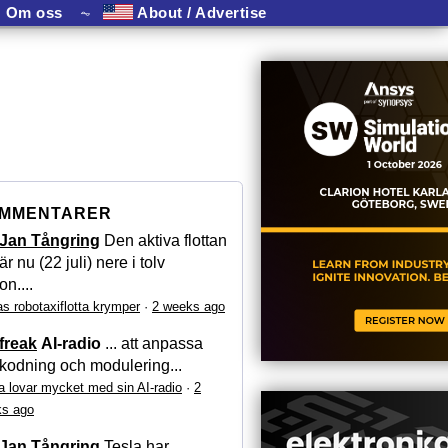
Om oss
⏦
About / Advertise
MMENTARER
Jan Tångring
Den aktiva flottan
är nu (22 juli) nere i tolv
on....
as robotaxiflotta krymper
·
2 weeks ago
freak
AI-radio
... att anpassa
kodning och modulering...
a lovar mycket med sin AI-radio
·
2
s ago
Jan Tångring
Tesla har