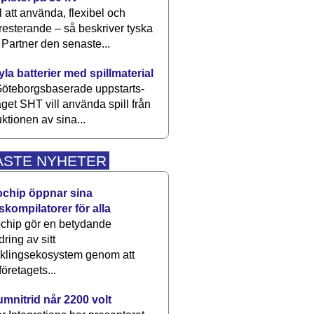
 att använda, flexibel och
esterande – så beskriver tyska
artner den senaste...
kyla batterier med spillmaterial
öteborgsbaserade upp­starts­
aget SHT vill använda spill från
ktionen av sina...
ASTE NYHETER
ochip öppnar sina
skompilatorer för alla
chip gör en betydande
dring av sitt
cklingsekosystem genom att
företagets...
umnitrid når 2200 volt