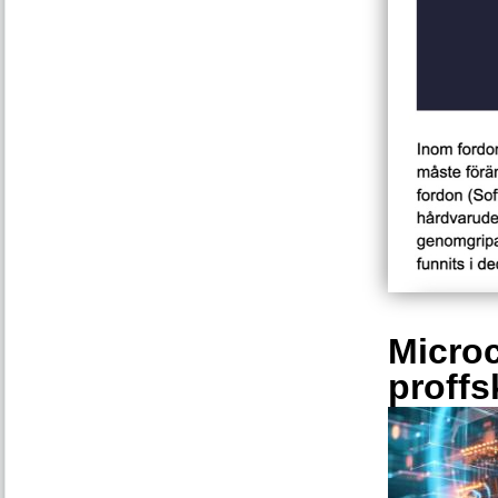
Microc
proffs