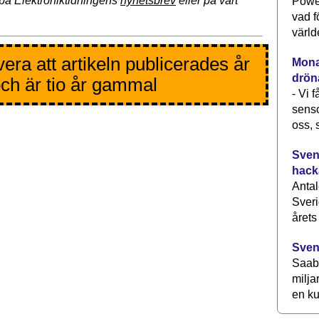
på Elektroniktidningens
nyhetsbrev
eller på vårt
Power
vad f
värld
era att artikeln publicerades år
Monav
drön
ch är tio år gammal
- Vi 
senso
oss, 
Svens
hack
Antal
Sveri
årets
Sven
Saab 
milja
en ku