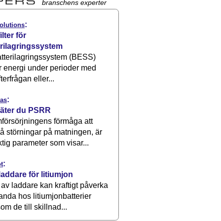
branschens experter
:
olutions
ilter för
erilagringssystem
atterilagringssystem (BESS)
r energi under perioder med
terfrågan eller...
:
as
äter du PSRR
försörjningens förmåga att
å störningar på matningen, är
ktig parameter som visar...
:
t
laddare för litiumjon
 av laddare kan kraftigt påverka
anda hos litiumjonbatterier
om de till skillnad...