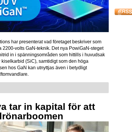
tions har presenterat vad företaget beskriver som
ta 2200-volts GaN-teknik. Det nya PowiGaN-steget
mnitrid in i spänningsområden som hittills i huvudsak
 kiselkarbid (SiC), samtidigt som den höga
sen hos GaN kan utnyttjas även i betydligt
raftomvandlare.
 tar in kapital för att
drönarboomen