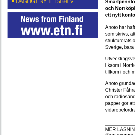
Smartpennför
och Norrköpi
ett nytt kont
Anoto har haft
som skrivs, a
strukturerats 
Sverige, bara e
Utvecklingsve
liksom i Norr
tillkom i och
Anoto grundad
Christer Fåh
och radiosänd
papper gör att
vidarebefordra
Prenumerera 