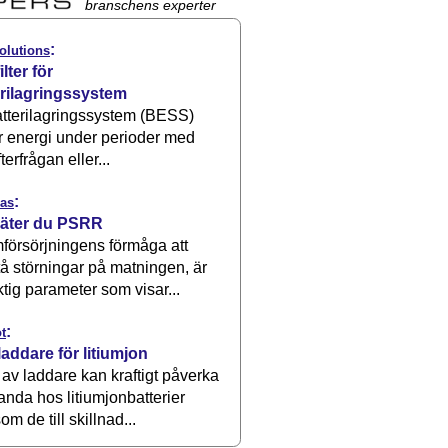
branschens experter
:
olutions
ilter för
erilagringssystem
atterilagringssystem (BESS)
r energi under perioder med
terfrågan eller...
:
as
äter du PSRR
försörjningens förmåga att
å störningar på matningen, är
ktig parameter som visar...
:
t
laddare för litiumjon
 av laddare kan kraftigt påverka
anda hos litiumjonbatterier
om de till skillnad...