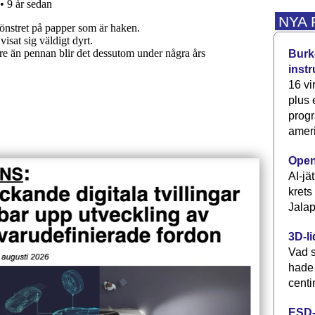
NYA
Burke
inst
16 vi
plus
progr
ameri
Open
AI-jä
krets
Jalap
3D-li
Vad s
hade
centi
ESD-