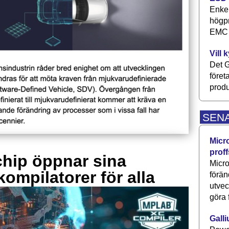
Enkel
högpr
EMC P
Vill 
Det G
föret
produ
SEN
Micr
proff
hip öppnar sina
Micro
kompilatorer för alla
förän
utve
göra 
Galli