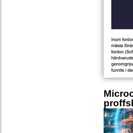
Microc
proffs