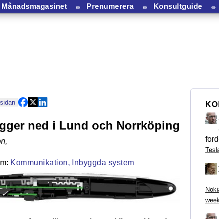
Månadsmagasinet
⏛
Prenumerera
⏛
Konsultguide
⏛
 sidan
KO
gger ned i Lund och Norrköping
ford
on
,
Tesl
Kommunikation,
Inbyggda system
Noki
week