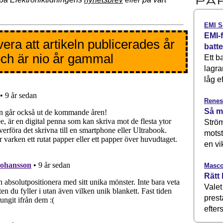
EMI S
EMI-f
era att artikeln publicerades år
batt
ch är nio år gammal
Ett b
lagra
låg ef
Renes
Så m
Ström
motst
en vi
Masco
Rätt 
Valet
prest
efters