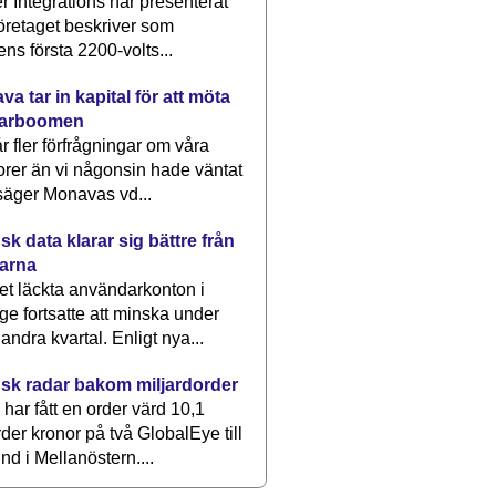
 Integrations har presenterat
öretaget beskriver som
ens första 2200-volts...
a tar in kapital för att möta
arboomen
får fler förfrågningar om våra
rer än vi någonsin hade väntat
säger Monavas vd...
k data klarar sig bättre från
arna
et läckta användarkonton i
ge fortsatte att minska under
 andra kvartal. Enligt nya...
sk radar bakom miljardorder
har fått en order värd 10,1
rder kronor på två GlobalEye till
nd i Mellanöstern....