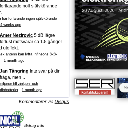
fortfarande noll självkörande
r.
a har forfarande ingen självkörande
·
4 weeks ago
Amer Nezirovic
5 dB lägre
förlust motsvarar ca 1.8 gånger
 uteffekt.
sk antenn kan lyfta Infineons 8x8-
r
·
1 month ago
Jan Tångring
Inte svar på din
fråga, men …
iljoner till zinkjon- och
dinbatterier
·
1 month ago
Kommentarer via
Disqus
Bidrag från