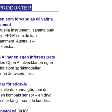
 PRODUKTER
n som förvandlas till valfria
rument
rtuella instrument i samma burk
 en FPGA som du kan
ammera. Australisk-
kanska...
 AI har en egen inferenskrets
tten Open AI utvecklar en egen
 för stora språkmodeller.
eño är avsedd för...
dar för edge-AI
kulle du kunna göra om du
 en kompakt sensor – en dryg
meter lång – som du kunde...
pistol på 30 kV