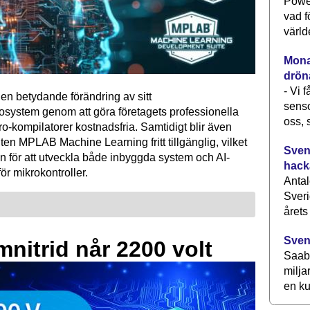
Power
vad f
värld
Monav
drön
- Vi 
en betydande förändring av sitt
senso
osystem genom att göra företagets professionella
oss, 
kompilatorer kostnadsfria. Samtidigt blir även
ten MPLAB Machine Learning fritt tillgänglig, vilket
Svens
n för att utveckla både inbyggda system och AI-
hack
för mikrokontroller.
Antal
Sveri
årets
Sven
mnitrid når 2200 volt
Saab 
milja
en ku