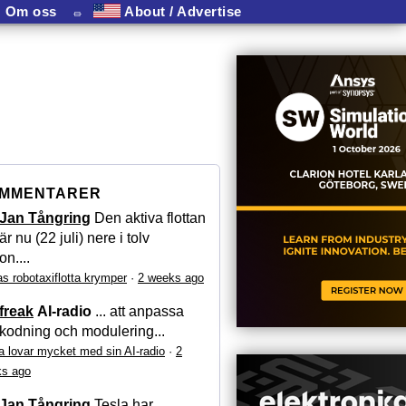
Om oss
⏛
About / Advertise
MMENTARER
Jan Tångring
Den aktiva flottan
är nu (22 juli) nere i tolv
on....
as robotaxiflotta krymper
·
2 weeks ago
freak
AI-radio
... att anpassa
kodning och modulering...
a lovar mycket med sin AI-radio
·
2
s ago
Jan Tångring
Tesla har