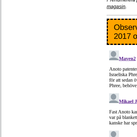
magasin
.
Observ
2017 o