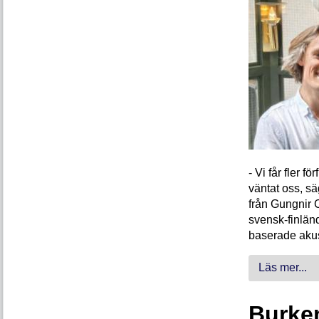
- Vi får fler 
väntat oss, s
från Gungnir 
svensk-finlän
baserade akus
Läs mer...
Burken