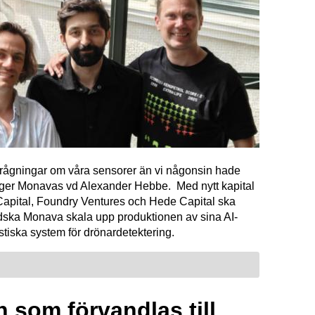
förfrågningar om våra sensorer än vi någonsin hade
äger Monavas vd Alexander Hebbe. Med nytt kapital
Capital, Foundry Ventures och Hede Capital ska
dska Monava skala upp produktionen av sina AI-
tiska system för drönardetektering.
 som förvandlas till