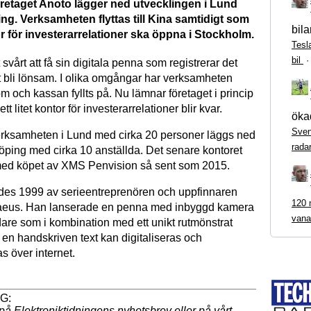
etaget Anoto lägger ned utvecklingen i Lund
ng. Verksamheten flyttas till Kina samtidigt som
bila
or för investerarrelationer ska öppna i Stockholm.
Tesl
bil
 svårt att få sin digitala penna som registrerar det
tt bli lönsam. I olika omgångar har verksamheten
om och kassan fyllts på. Nu lämnar företaget i princip
tt litet kontor för investerarrelationer blir kvar.
ökad
Sven
rksamheten i Lund med cirka 20 personer läggs ned
rada
köping med cirka 10 anställda. Det senare kontoret
 med köpet av XMS Penvision så sent som 2015.
es 1999 av serieentreprenören och uppfinnaren
120 m
raeus. Han lanserade en penna med inbyggd kamera
vana
are som i kombination med ett unikt rutmönstrat
 en handskriven text kan digitaliseras och
s över internet.
på Elektroniktidningens
nyhetsbrev
eller på vårt