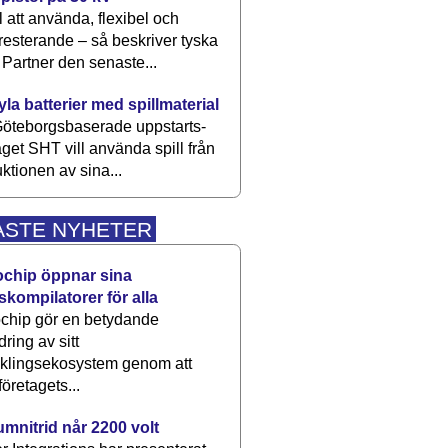
 att använda, flexibel och
esterande – så beskriver tyska
artner den senaste...
kyla batterier med spillmaterial
öteborgsbaserade upp­starts­
aget SHT vill använda spill från
ktionen av sina...
ASTE NYHETER
ochip öppnar sina
skompilatorer för alla
chip gör en betydande
dring av sitt
cklingsekosystem genom att
företagets...
umnitrid når 2200 volt