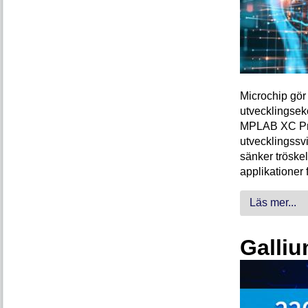
Microchip gör 
utvecklingsek
MPLAB XC Pro-
utvecklingssvi
sänker tröskel
applikationer 
Läs mer...
Galliu