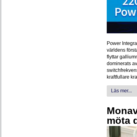
Power Integra
världens förs
flyttar galliu
dominerats av
switchfrekven
kraftfullare k
Läs mer...
Monava
möta 