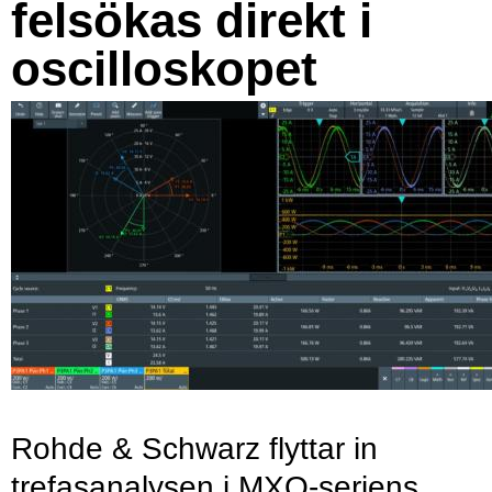
felsökas direkt i
oscilloskopet
Rohde & Schwarz flyttar in
trefasanalysen i MXO-seriens