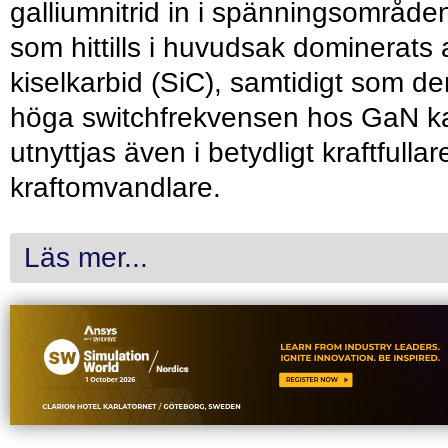
galliumnitrid in i spänningsområde
som hittills i huvudsak dominerats 
kiselkarbid (SiC), samtidigt som de
höga switchfrekvensen hos GaN k
utnyttjas även i betydligt kraftfullar
kraftomvandlare.
Läs mer...