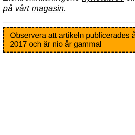
på vårt
magasin
.
Observera att artikeln publicerades 
2017 och är nio år gammal