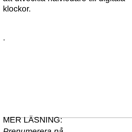
klockor.
.
Prenumerera på