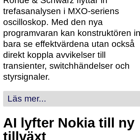
Rohde & Schwarz flyttar in
trefasanalysen i MXO-seriens
oscilloskop. Med den nya
programvaran kan konstruktören in
bara se effektvärdena utan också
direkt koppla avvikelser till
transienter, switchhändelser och
styrsignaler.
Läs mer...
AI lyfter Nokia till ny
tillväxt