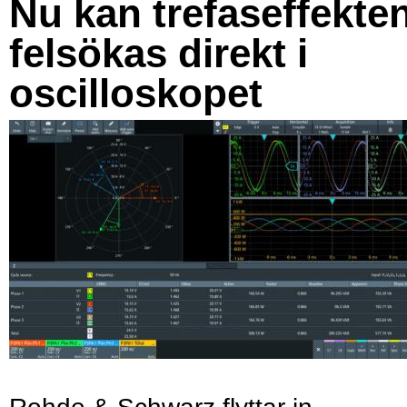
Nu kan trefaseffekte
felsökas direkt i
oscilloskopet