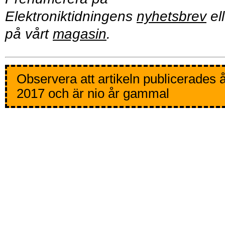
Elektroniktidningens
nyhetsbrev
ell
på vårt
magasin
.
Observera att artikeln publicerades 
2017 och är nio år gammal