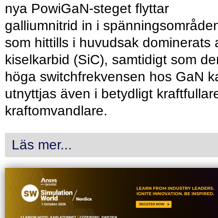
nya PowiGaN-steget flyttar
galliumnitrid in i spänningsområde
som hittills i huvudsak dominerats 
kiselkarbid (SiC), samtidigt som de
höga switchfrekvensen hos GaN k
utnyttjas även i betydligt kraftfullar
kraftomvandlare.
Läs mer...