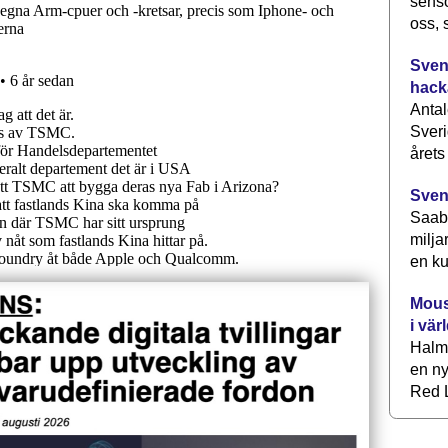
senso
oss, 
Svens
hack
Antal
Sveri
årets
Sven
Saab 
milja
en ku
Mous
i vär
Halm
en ny
Red L