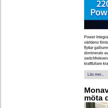
Power Integra
världens förs
flyttar galliu
dominerats av
switchfrekven
kraftfullare k
Läs mer...
Monava
möta 