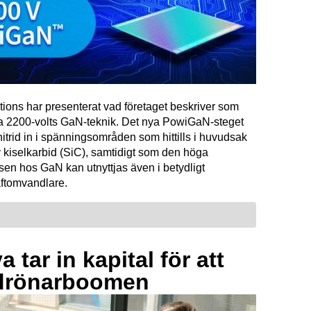
tions har presenterat vad företaget beskriver som
ta 2200-volts GaN-teknik. Det nya PowiGaN-steget
mnitrid in i spänningsområden som hittills i huvudsak
 kiselkarbid (SiC), samtidigt som den höga
sen hos GaN kan utnyttjas även i betydligt
raftomvandlare.
 tar in kapital för att
drönarboomen