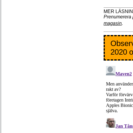
Prenumerera 
magasin
.
Observ
2020 o