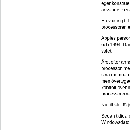
egenkonstruer
använder seda
En växling ti
processorer, 
Apples perso
och 1994. Där
valet.
Året efter an
processor, me
sina memoare
men övertygad
kontroll över 
processorerna
Nu till slut fö
Sedan tidigar
Windowsdator