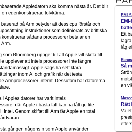
mbaserade Appledatorn ska komma nästa år. Det blir
 en egenkonstruerad tolvkärna.
EMI S
EMI-f
r baserad på Arm betyder att dess cpu förstår och
batt
uppsättning instruktioner som definierats av brittiska
Ett b
konstruerar sådana processorer betalar en
lagra
l Arm.
låg ef
som Bloomberg uppger till att Apple vill skifta till
Renes
le upplever att Intels processorer inte längre
Så m
standamässigt. Apple sägs ha sett klara
Ström
ttringar inom AI och grafik när det testa
motst
 Armprocessorer internt. Dessutom har datorerna
en vi
ålare.
Masco
i Apples datorer har varit Intels
Rätt 
sorer där Apple i bästa fall kan ha fått ge lite
Valet
ll Intel. Genom skiftet till Arm får Apple en total
prest
hårdvaran.
efters
första gången någonsin som Apple använder