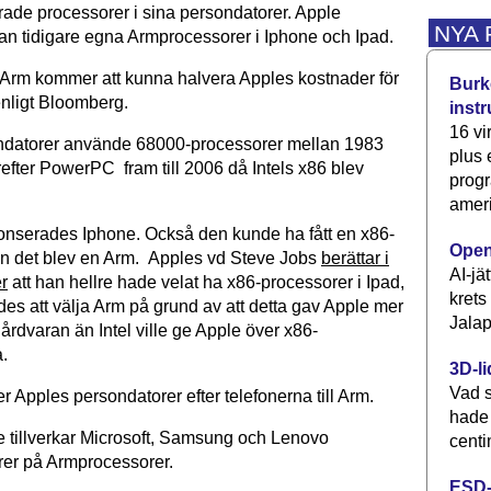
ade processorer i sina persondatorer. Apple
NYA
n tidigare egna Armprocessorer i Iphone och Ipad.
ll Arm kommer att kunna halvera Apples kostnader för
Burke
enligt Bloomberg.
inst
16 vi
ndatorer använde 68000-processorer mellan 1983
plus
efter PowerPC fram till 2006 då Intels x86 blev
progr
ameri
nonserades Iphone. Också den kunde ha fått en x86-
Open
n det blev en Arm. Apples vd Steve Jobs
berättar i
AI-jä
r
att han hellre hade velat ha x86-processorer i Ipad,
krets
es att välja Arm på grund av att detta gav Apple mer
Jalap
hårdvaran än Intel ville ge Apple över x86-
.
3D-li
Vad s
ljer Apples persondatorer efter telefonerna till Arm.
hade
e tillverkar Microsoft, Samsung och Lenovo
centi
er på Armprocessorer.
ESD-