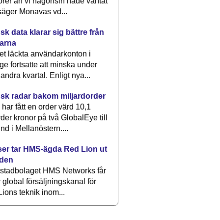
rer än vi någonsin hade väntat
säger Monavas vd...
k data klarar sig bättre från
arna
et läckta användarkonton i
ge fortsatte att minska under
 andra kvartal. Enligt nya...
sk radar bakom miljardorder
har fått en order värd 10,1
rder kronor på två GlobalEye till
nd i Mellanöstern....
er tar HMS-ägda Red Lion ut
lden
stadbolaget HMS Networks får
 global försäljningskanal för
ions teknik inom...