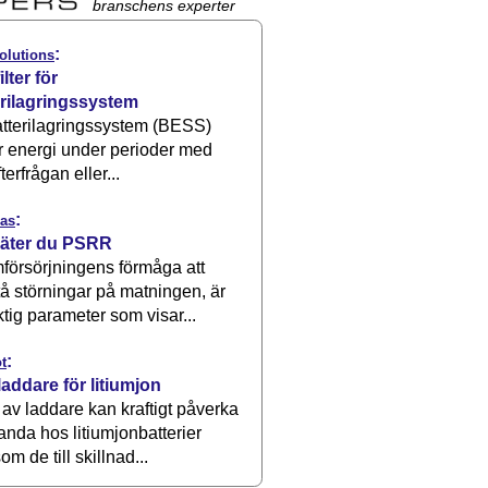
branschens experter
:
olutions
ilter för
erilagringssystem
atterilagringssystem (BESS)
r energi under perioder med
terfrågan eller...
:
as
äter du PSRR
försörjningens förmåga att
å störningar på matningen, är
ktig parameter som visar...
:
t
laddare för litiumjon
 av laddare kan kraftigt påverka
anda hos litiumjonbatterier
om de till skillnad...