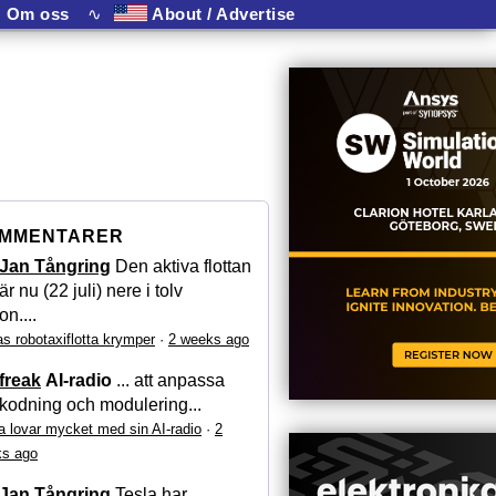
Om oss
∿
About / Advertise
MMENTARER
Jan Tångring
Den aktiva flottan
är nu (22 juli) nere i tolv
on....
as robotaxiflotta krymper
·
2 weeks ago
freak
AI-radio
... att anpassa
kodning och modulering...
a lovar mycket med sin AI-radio
·
2
s ago
Jan Tångring
Tesla har