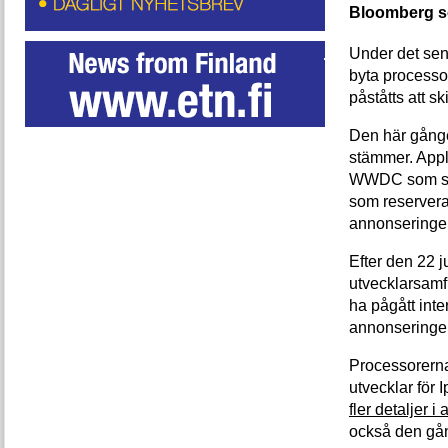
Bloomberg so
Under det sen
byta processor
påståtts att ski
Den här gånge
stämmer. Appl
WWDC som star
som reservera
annonseringe
Efter den 22 ju
utvecklarsamfu
ha pågått inte
annonseringen
Processorern
utvecklar för
fler detaljer i a
också den gå