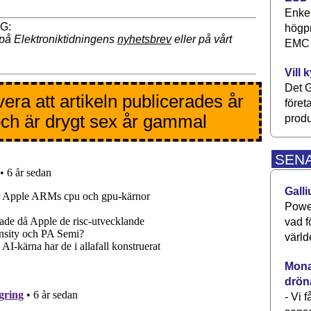
Enkel
högpr
på Elektroniktidningens
nyhetsbrev
eller på vårt
EMC P
Vill 
Det G
era att artikeln publicerades år
föret
ch är drygt sex år gammal
produ
SEN
Galli
Power
vad f
värld
Monav
drön
- Vi 