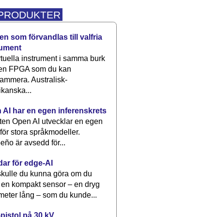
 PRODUKTER
n som förvandlas till valfria
rument
rtuella instrument i samma burk
 en FPGA som du kan
ammera. Australisk-
kanska...
 AI har en egen inferenskrets
tten Open AI utvecklar en egen
 för stora språkmodeller.
eño är avsedd för...
dar för edge-AI
kulle du kunna göra om du
 en kompakt sensor – en dryg
meter lång – som du kunde...
pistol på 30 kV