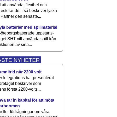
 att använda, flexibel och
esterande – så beskriver tyska
artner den senaste...
kyla batterier med spillmaterial
öteborgsbaserade upp­starts­
aget SHT vill använda spill från
ktionen av sina...
ASTE NYHETER
umnitrid når 2200 volt
 Integrations har presenterat
öretaget beskriver som
ens första 2200-volts...
a tar in kapital för att möta
arboomen
får fler förfrågningar om våra