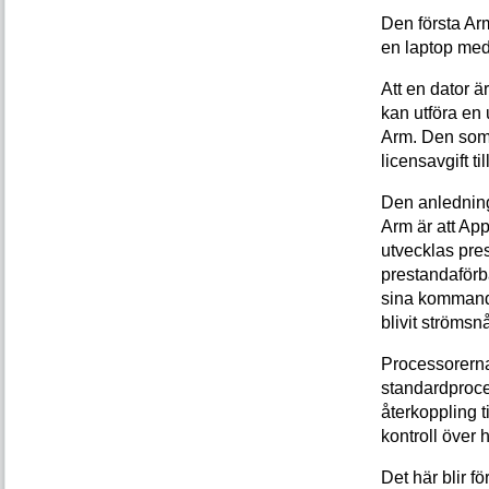
Den första Ar
en laptop med
Att en dator ä
kan utföra en 
Arm. Den som 
licensavgift til
Den anledning 
Arm är att App
utvecklas pre
prestandaförbä
sina kommande
blivit strömsn
Processorerna 
standardproces
återkoppling ti
kontroll över 
Det här blir 