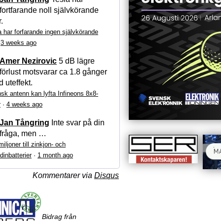
fortfarande noll självkörande
r.
a har forfarande ingen självkörande
·
3 weeks ago
Amer Nezirovic
5 dB lägre
förlust motsvarar ca 1.8 gånger
 uteffekt.
sk antenn kan lyfta Infineons 8x8-
r
·
4 weeks ago
Jan Tångring
Inte svar på din
fråga, men …
iljoner till zinkjon- och
dinbatterier
·
1 month ago
Kommentarer via
Disqus
Bidrag från