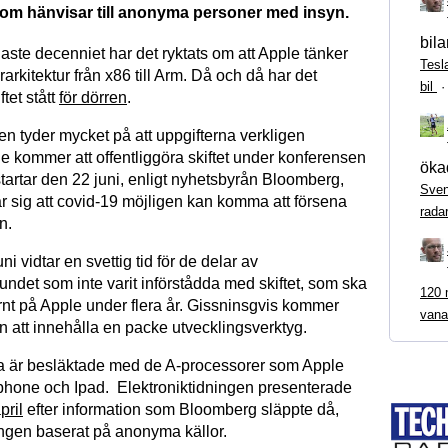
m hänvisar till anonyma personer med insyn.
bila
aste decenniet har det ryktats om att Apple tänker
Tesl
arkitektur från x86 till Arm. Då och då har det
bil
ftet stått
för dörren
.
n tyder mycket på att uppgifterna verkligen
e kommer att offentliggöra skiftet under konferensen
ökad
tar den 22 juni, enligt nyhetsbyrån Bloomberg,
Sven
r sig att covid-19 möjligen kan komma att försena
rada
n.
ni vidtar en svettig tid för de delar av
ndet som inte varit införstådda med skiftet, som ska
120 m
rnt på Apple under flera år. Gissninsgvis kommer
vana
 att innehålla en packe utvecklingsverktyg.
a är besläktade med de A-processorer som Apple
 Iphone och Ipad. Elektroniktidningen presenterade
pril
efter information som Bloomberg släppte då,
ngen baserat på anonyma källor.