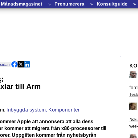
Månadsmagasinet
∿
Prenumerera
∿
Konsultguide
∿
 sidan
KO
:
s
lar till Arm
ford
Tesl
Inbyggda system,
Komponenter
Noki
kommer Apple att annonsera att alla dess
week
r kommer att migrera från x86-processorer till
rer. Uppgiften kommer från nyhetsbyrån