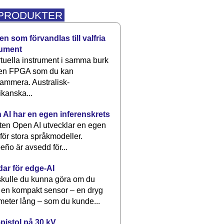
 PRODUKTER
n som förvandlas till valfria
rument
rtuella instrument i samma burk
 en FPGA som du kan
ammera. Australisk-
kanska...
 AI har en egen inferenskrets
tten Open AI utvecklar en egen
 för stora språkmodeller.
eño är avsedd för...
dar för edge-AI
kulle du kunna göra om du
 en kompakt sensor – en dryg
meter lång – som du kunde...
pistol på 30 kV