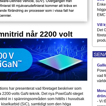
Enkel
högpr
EMC P
Vill 
Det G
mnitrid når 2200 volt
föret
produ
SEN
Galli
Power
vad f
värld
tions har presenterat vad företaget beskriver som
Monav
ta 2200-volts GaN-teknik. Det nya PowiGaN-steget
drön
mnitrid in i spänningsområden som hittills i huvudsak
- Vi 
 kiselkarbid (SiC), samtidigt som den höga