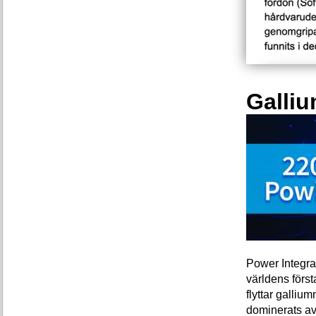
Galliu
Power Integra
världens förs
flyttar galliu
dominerats av