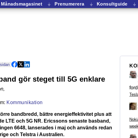
Månadsmagasinet
⏚
Prenumerera
⏚
Konsultguide
⏚
 sidan
KO
band gör steget till 5G enklare
ford
on
,
Tesl
Kommunikation
örre bandbredd, bättre energieffektivitet plus att
Noki
åde LTE och 5G NR. Ericssons senaste basband,
week
ngen 6648, lanserades i maj och används redan
rige och Telstra i Australien.