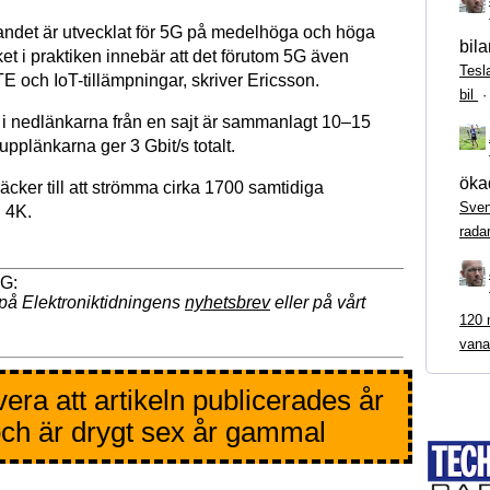
ndet är utvecklat för 5G på medelhöga och höga
bila
ket i praktiken innebär att det förutom 5G även
Tesl
TE och IoT-tillämpningar, skriver Ericsson.
bil
 nedlänkarna från en sajt är sammanlagt 10–15
pplänkarna ger 3 Gbit/s totalt.
ökad
äcker till att strömma cirka 1700 samtidiga
Sven
i 4K.
rada
på Elektroniktidningens
nyhetsbrev
eller på vårt
120 m
vana
era att artikeln publicerades år
ch är drygt sex år gammal