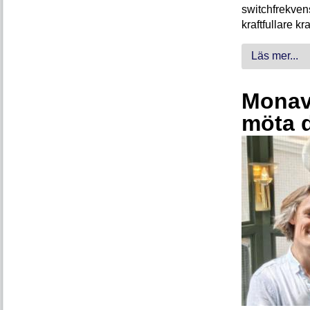
switchfrekven
kraftfullare k
Läs mer...
Monava
möta 