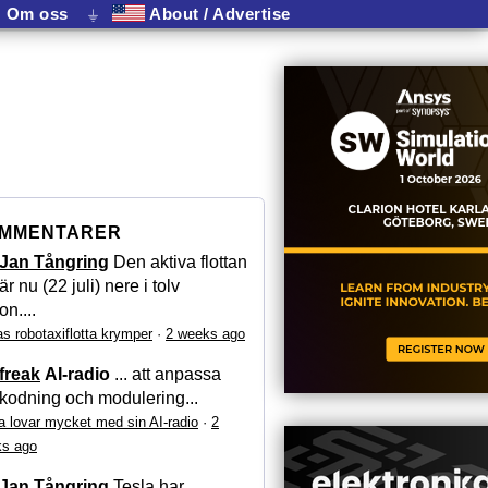
Om oss
⏚
About / Advertise
MMENTARER
Jan Tångring
Den aktiva flottan
är nu (22 juli) nere i tolv
on....
as robotaxiflotta krymper
·
2 weeks ago
freak
AI-radio
... att anpassa
kodning och modulering...
a lovar mycket med sin AI-radio
·
2
s ago
Jan Tångring
Tesla har