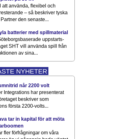
 att använda, flexibel och
esterande – så beskriver tyska
artner den senaste...
kyla batterier med spillmaterial
öteborgsbaserade upp­starts­
aget SHT vill använda spill från
ktionen av sina...
ASTE NYHETER
umnitrid når 2200 volt
 Integrations har presenterat
öretaget beskriver som
ens första 2200-volts...
a tar in kapital för att möta
arboomen
får fler förfrågningar om våra