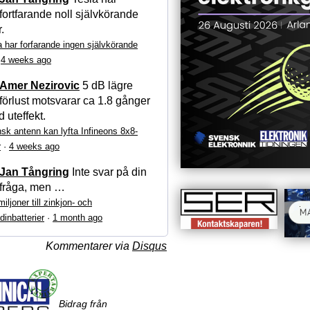
fortfarande noll självkörande
r.
a har forfarande ingen självkörande
·
4 weeks ago
Amer Nezirovic
5 dB lägre
förlust motsvarar ca 1.8 gånger
 uteffekt.
sk antenn kan lyfta Infineons 8x8-
r
·
4 weeks ago
Jan Tångring
Inte svar på din
fråga, men …
iljoner till zinkjon- och
dinbatterier
·
1 month ago
Kommentarer via
Disqus
Bidrag från