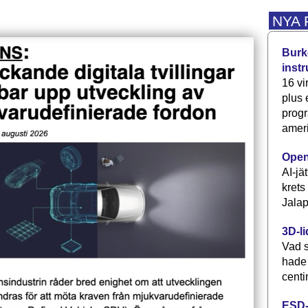
NYA
Burke
inst
16 vi
plus
progr
ameri
Open
AI-jä
krets
Jalap
3D-li
Vad s
hade
centi
ESD-