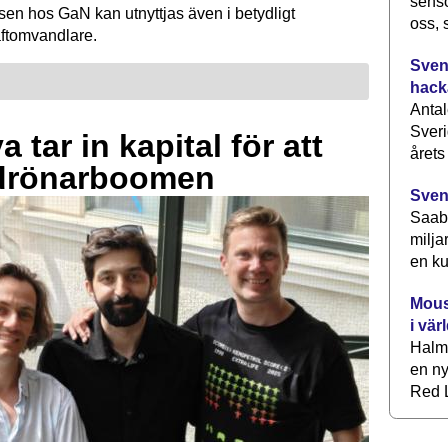
senso
sen hos GaN kan utnyttjas även i betydligt
oss, 
raftomvandlare.
Svens
hack
Antal
Sveri
 tar in kapital för att
årets
drönarboomen
Sven
Saab 
milja
en ku
Mous
i vär
Halm
en ny
Red L