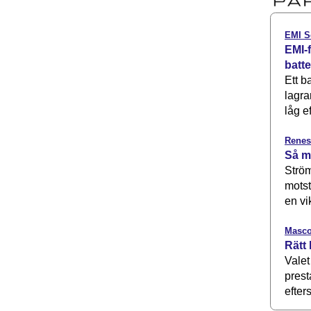
EMI S
EMI-f
batt
Ett b
lagra
låg ef
Renes
Så m
Ström
motst
en vi
Masco
Rätt 
Valet
prest
efters