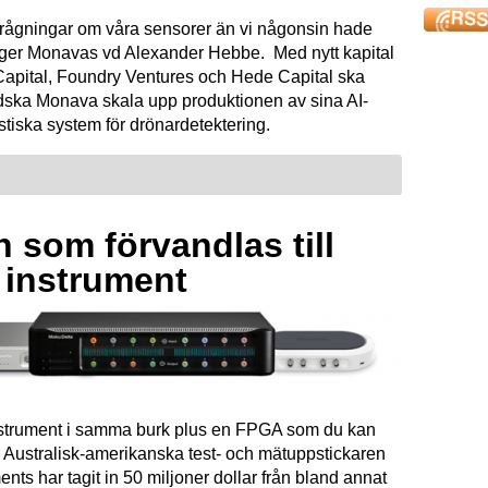
förfrågningar om våra sensorer än vi någonsin hade
äger Monavas vd Alexander Hebbe. Med nytt kapital
Capital, Foundry Ventures och Hede Capital ska
dska Monava skala upp produktionen av sina AI-
tiska system för drönardetektering.
 som förvandlas till
a instrument
instrument i samma burk plus en FPGA som du kan
Australisk-amerikanska test- och mätuppstickaren
ents har tagit in 50 miljoner dollar från bland annat