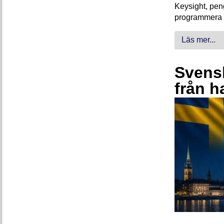
Keysight, peng
programmera 
Läs mer...
Svensk
från h