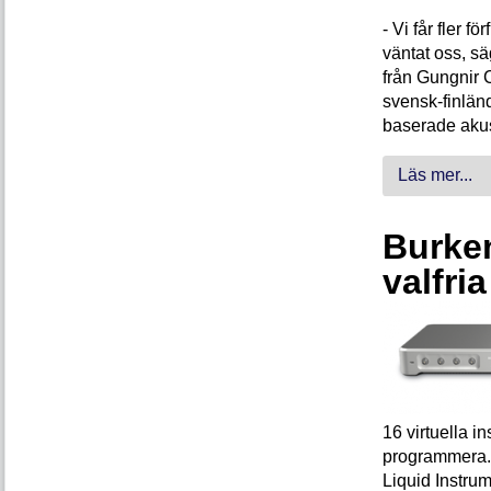
- Vi får fler 
väntat oss, s
från Gungnir 
svensk-finlän
baserade akus
Läs mer...
Burken
valfri
16 virtuella 
programmera. 
Liquid Instrum