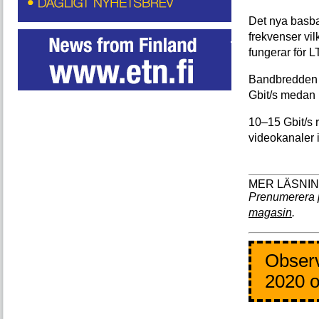
Det nya basba
frekvenser vil
fungerar för L
Bandbredden i
Gbit/s medan u
10–15 Gbit/s r
videokanaler 
Prenumerera 
magasin
.
Observ
2020 o