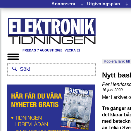
Annonsera
⏚
Utgivningsplan
⏚
FREDAG 7 AUGUSTI 2026
VECKA 32
Kopiera länk till
Nytt bas
Per Henricss
16 juni 2020
Tre gånger st
det klarar b
med beteckni
av Telia i Sve