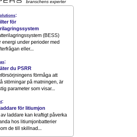
branschens experter
:
olutions
ilter för
erilagringssystem
atterilagringssystem (BESS)
r energi under perioder med
terfrågan eller...
:
as
äter du PSRR
försörjningens förmåga att
å störningar på matningen, är
ktig parameter som visar...
:
t
laddare för litiumjon
 av laddare kan kraftigt påverka
anda hos litiumjonbatterier
om de till skillnad...