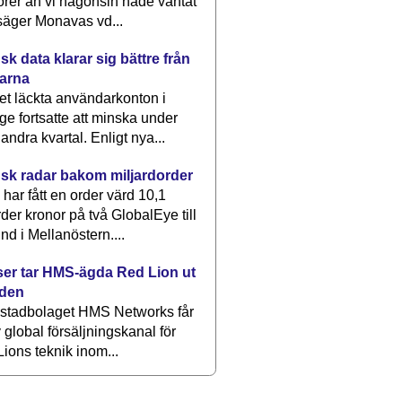
rer än vi någonsin hade väntat
säger Monavas vd...
k data klarar sig bättre från
arna
et läckta användarkonton i
ge fortsatte att minska under
 andra kvartal. Enligt nya...
sk radar bakom miljardorder
har fått en order värd 10,1
rder kronor på två GlobalEye till
nd i Mellanöstern....
er tar HMS-ägda Red Lion ut
lden
stadbolaget HMS Networks får
 global försäljningskanal för
ions teknik inom...