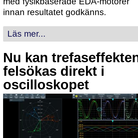
med fysikbaserade EDA-motorer
innan resultatet godkänns.
Läs mer...
Nu kan trefaseffekte
felsökas direkt i
oscilloskopet