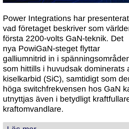
Power Integrations har presenterat
vad företaget beskriver som värld
första 2200-volts GaN-teknik. Det
nya PowiGaN-steget flyttar
galliumnitrid in i spänningsområde
som hittills i huvudsak dominerats 
kiselkarbid (SiC), samtidigt som de
höga switchfrekvensen hos GaN k
utnyttjas även i betydligt kraftfullar
kraftomvandlare.