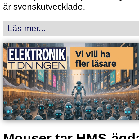
är svenskutvecklade.
Läs mer...
Mouser tar HMS-ägd