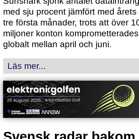
Surfshark sjönk antalet dataintrån
med sju procent jämfört med årets
tre första månader, trots att över 1
miljoner konton komprometterades
globalt mellan april och juni.
Läs mer...
Svensk radar bakom