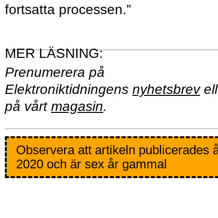
fortsatta processen.”
Prenumerera på
Elektroniktidningens
nyhetsbrev
ell
på vårt
magasin
.
Observera att artikeln publicerades 
2020 och är sex år gammal