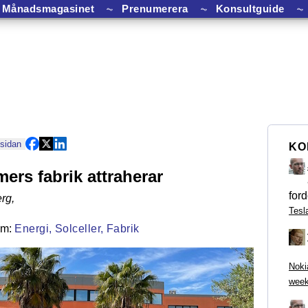
Månadsmagasinet
⏦
Prenumerera
⏦
Konsultguide
⏦
 sidan
KO
rs fabrik attraherar
ford
rg
,
Tesl
Energi,
Solceller,
Fabrik
Noki
week