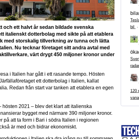
bila
Tesl
t och ett halvt år sedan bildade svenska
bil
 italienskt dotterbolag med sikte på att etablera
k med storskalig tillverkning av tunna och lätta
 Italien. Nu tecknar företaget sitt andra avtal med
ökad
taktillverkare, värt drygt 450 miljoner kronor under
Sven
rada
a i Italien har gått i ett rasande tempo. Hösten
rfällaföretaget ett dotterbolag i Italien, kallat
ia. Redan från start var tanken att etablera en egen
120 m
vana
– hösten 2021 – blev det klart att italienska
inansierar bygget med närmare 390 miljoner kronor.
 på att ta form i Bari i södra Italien i regionen
ckså är med och bidrar ekonomiskt.
produktionen i Italien ska dra igång nu till sommaren.