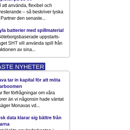
 att använda, flexibel och
esterande – så beskriver tyska
artner den senaste...
kyla batterier med spillmaterial
öteborgsbaserade upp­starts­
aget SHT vill använda spill från
ktionen av sina...
ASTE NYHETER
a tar in kapital för att möta
arboomen
får fler förfrågningar om våra
rer än vi någonsin hade väntat
säger Monavas vd...
k data klarar sig bättre från
arna