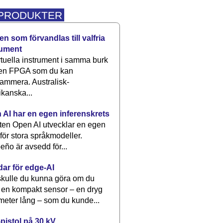
 PRODUKTER
n som förvandlas till valfria
rument
rtuella instrument i samma burk
 en FPGA som du kan
ammera. Australisk-
kanska...
 AI har en egen inferenskrets
tten Open AI utvecklar en egen
 för stora språkmodeller.
eño är avsedd för...
dar för edge-AI
kulle du kunna göra om du
 en kompakt sensor – en dryg
meter lång – som du kunde...
pistol på 30 kV