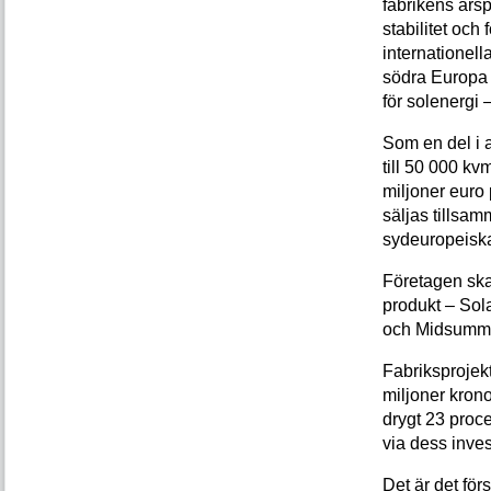
fabrikens årsp
stabilitet och 
internationell
södra Europa 
för solenergi
Som en del i 
till 50 000 kv
miljoner euro
säljas tillsa
sydeuropeisk
Företagen ska
produkt – Sol
och Midsumme
Fabriksprojekte
miljoner krono
drygt 23 proce
via dess inves
Det är det för