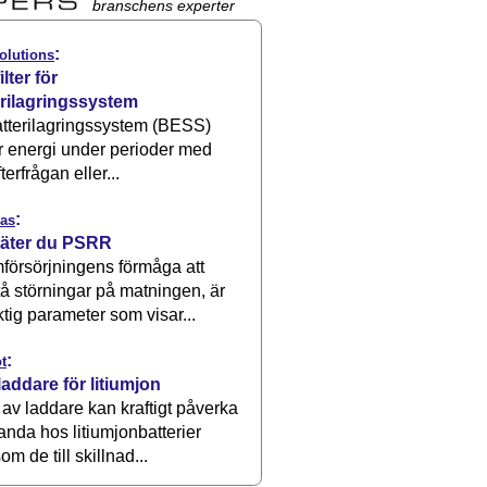
branschens experter
:
olutions
ilter för
erilagringssystem
atterilagringssystem (BESS)
r energi under perioder med
terfrågan eller...
:
as
äter du PSRR
försörjningens förmåga att
å störningar på matningen, är
ktig parameter som visar...
:
t
laddare för litiumjon
 av laddare kan kraftigt påverka
anda hos litiumjonbatterier
om de till skillnad...