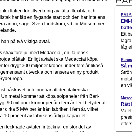
k i Italien för tillverkning av lätta, flexibla och
EMI S
llstak har fått en flygande start och den har inte ens
EMI-f
era ännu, säger Sven Lindström, vd för Midsummer i
batt
delande.
Ett b
lagra
 han på två viktiga avtal.
låg ef
 strax före jul med Medacciai, en italiensk
 böjda plåttak. Enligt avtalet ska Medacciai köpa
Renes
r för drygt 300 miljoner kronor under fem år likaså
Så m
 gemensamt utveckla och lansera en ny produkt
Ström
 Sydeuropa.
motst
en vi
ust påskrivet och innebär att den italienska
n Unimetal kommer att köpa solpaneler från Bari-
Masco
ygt 90 miljoner kronor per år i fem år. Det betyder att
Rätt 
r cirka 5 MW per år från fabriken i fem år, vilket
Valet
a 10 procent av fabrikens årliga kapacitet.
prest
efters
en tecknade avtalen intecknar en stor del av