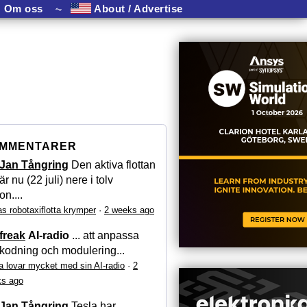
Om oss
⏦
About / Advertise
MMENTARER
Jan Tångring
Den aktiva flottan
är nu (22 juli) nere i tolv
on....
as robotaxiflotta krymper
·
2 weeks ago
freak
AI-radio
... att anpassa
kodning och modulering...
a lovar mycket med sin AI-radio
·
2
s ago
Jan Tångring
Tesla har