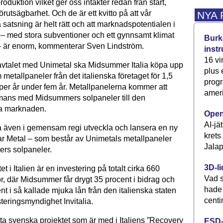
roduktion vilket ger oss intäkter redan från start,
förutsägbarhet. Och de är ett kvitto på att vår
NYA
a satsning är helt rätt och att marknadspotentialen i
– med stora subventioner och ett gynnsamt klimat
Burke
 – är enorm, kommenterar Sven Lindström.
inst
16 vi
avtalet med Unimetal ska Midsummer Italia köpa upp
plus
m metallpaneler från det italienska företaget för 1,5
progr
 per år under fem år. Metallpanelerna kommer att
ameri
mmans med Midsummers solpaneler till den
a marknaden.
Open
AI-jä
 även i gemensam regi utveckla och lansera en ny
krets
ar Metal – som består av Unimetals metallpaneler
Jalap
rs solpaneler.
3D-li
t i Italien är en investering på totalt cirka 660
Vad s
r, där Midsummer får drygt 35 procent i bidrag och
hade
nt i så kallade mjuka lån från den italienska staten
centi
teringsmyndighet Invitalia.
sta svenska projektet som är med i Italiens ”Recovery
ESD-