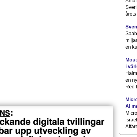
Antal
Sveri
årets
Sven
Saab 
milja
en ku
Mous
i vär
Halm
en ny
Red L
Micr
AI m
Micr
israe
Affär