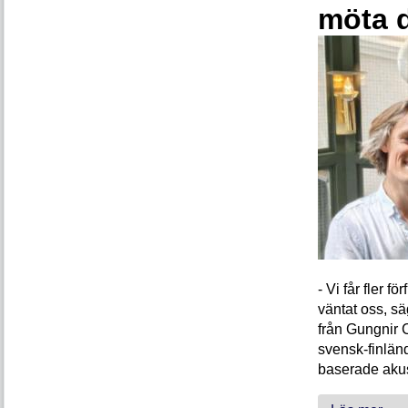
möta 
- Vi får fler 
väntat oss, s
från Gungnir 
svensk-finlän
baserade akus