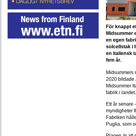
För knappt et
Midsummer ett
en egen fabri
solcellstak i
en italiensk 
fem år.
Midsummers res
2020 bildade Jä
Midsummer Ital
fabrik i landet.
Ett år senare 
myndigheter f
Fabriken håller
Puglia, som o
Planen är att 