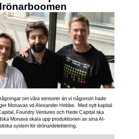
drönarboomen
förfrågningar om våra sensorer än vi någonsin hade
äger Monavas vd Alexander Hebbe. Med nytt kapital
Capital, Foundry Ventures och Hede Capital ska
dska Monava skala upp produktionen av sina AI-
tiska system för drönardetektering.