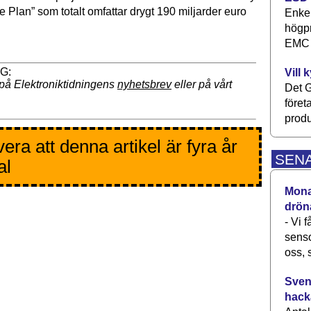
 Plan” som totalt omfattar drygt 190 miljarder euro
Enkel
högpr
EMC P
Vill 
på Elektroniktidningens
nyhetsbrev
eller på vårt
Det G
föret
produ
era att denna artikel är fyra år
SEN
al
Monav
drön
- Vi 
senso
oss, 
Svens
hack