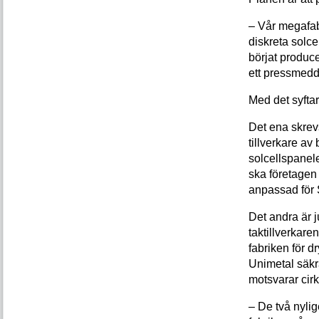
– Vår megafabri
diskreta solce
börjat produc
ett pressmed
Med det syftar
Det ena skrevs
tillverkare av
solcellspanele
ska företagen
anpassad för
Det andra är j
taktillverkare
fabriken för dr
Unimetal säkra
motsvarar cirk
– De två nylig