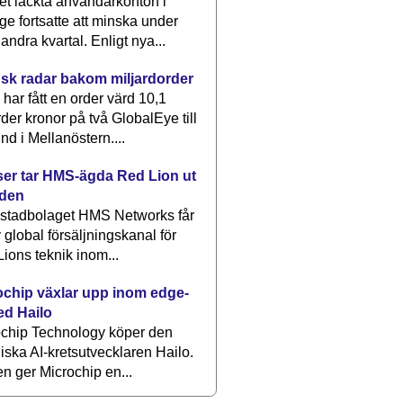
et läckta användarkonton i
ge fortsatte att minska under
 andra kvartal. Enligt nya...
sk radar bakom miljardorder
har fått en order värd 10,1
rder kronor på två GlobalEye till
nd i Mellanöstern....
er tar HMS-ägda Red Lion ut
lden
stadbolaget HMS Networks får
 global försäljningskanal för
ions teknik inom...
ochip växlar upp inom edge-
ed Hailo
ochip Technology köper den
liska AI-kretsutvecklaren Hailo.
en ger Microchip en...