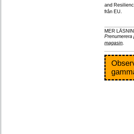
and Resilience
från EU.
Prenumerera 
magasin
.
Observ
gamm