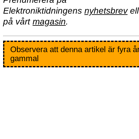
Elektroniktidningens
nyhetsbrev
ell
på vårt
magasin
.
Observera att denna artikel är fyra å
gammal