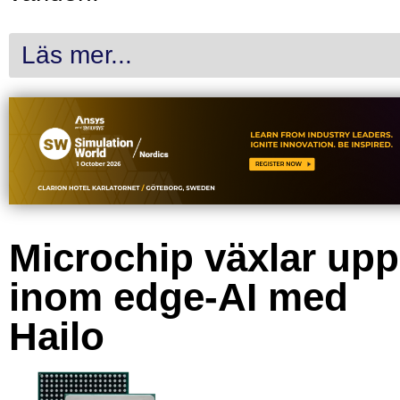
Läs mer...
Microchip växlar upp
inom edge-AI med
Hailo