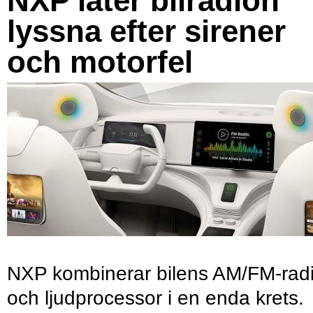
NXP låter bilradion
lyssna efter sirener
och motorfel
NXP kombinerar bilens AM/FM-rad
och ljudprocessor i en enda krets.