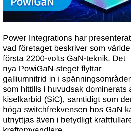
Power Integrations har presenterat
vad företaget beskriver som värld
första 2200-volts GaN-teknik. Det
nya PowiGaN-steget flyttar
galliumnitrid in i spänningsområde
som hittills i huvudsak dominerats 
kiselkarbid (SiC), samtidigt som de
höga switchfrekvensen hos GaN k
utnyttjas även i betydligt kraftfullar
kraftomvandlare.