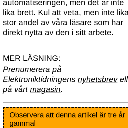
automatiseringen, men det är inte
lika brett. Kul att veta, men inte lik
stor andel av våra läsare som har
direkt nytta av den i sitt arbete.
Prenumerera på
Elektroniktidningens
nyhetsbrev
ell
på vårt
magasin
.
Observera att denna artikel är tre år
gammal