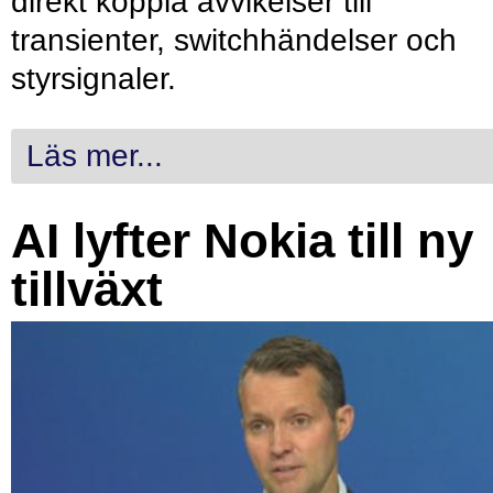
direkt koppla avvikelser till
transienter, switchhändelser och
styrsignaler.
Läs mer...
AI lyfter Nokia till ny
tillväxt