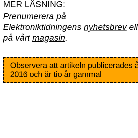
Prenumerera på
Elektroniktidningens
nyhetsbrev
ell
på vårt
magasin
.
Observera att artikeln publicerades 
2016 och är tio år gammal