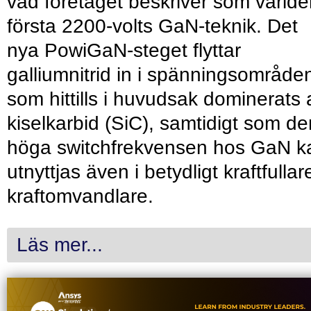
vad företaget beskriver som värld
första 2200-volts GaN-teknik. Det
nya PowiGaN-steget flyttar
galliumnitrid in i spänningsområde
som hittills i huvudsak dominerats 
kiselkarbid (SiC), samtidigt som de
höga switchfrekvensen hos GaN k
utnyttjas även i betydligt kraftfullar
kraftomvandlare.
Läs mer...