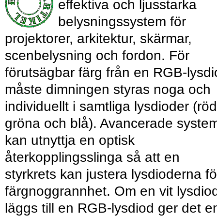
effektiva och ljusstarka
belysningssystem för
projektorer, arkitektur, skärmar,
scenbelysning och fordon. För
förutsägbar färg från en RGB-lysd
måste dimningen styras noga och
individuellt i samtliga lysdioder (rö
gröna och blå). Avancerade syste
kan utnyttja en optisk
återkopplingsslinga så att en
styrkrets kan justera lysdioderna fö
färgnoggrannhet. Om en vit lysdio
läggs till en RGB-lysdiod ger det e