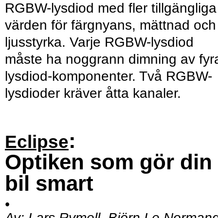
RGBW-lysdiod med fler tillgängliga
värden för färgnyans, mättnad och
ljusstyrka. Varje RGBW-lysdiod
måste ha noggrann dimning av fyr
lysdiod-komponenter. Två RGBW-
lysdioder kräver åtta kanaler.
:
Eclipse
Optiken som gör din
bil smart
•
Av:
Lars Rymell, Björn Le Norman