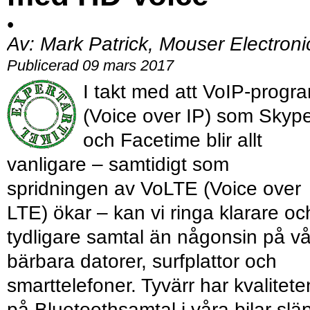
•
Av:
Mark Patrick, Mouser Electroni
Publicerad 09 mars 2017
I takt med att VoIP-progr
(Voice over IP) som Skyp
och Facetime blir allt
vanligare – samtidigt som
spridningen av VoLTE (Voice over
LTE) ökar – kan vi ringa klarare oc
tydligare samtal än någonsin på v
bärbara datorer, surfplattor och
smarttelefoner. Tyvärr har kvalitete
på Bluetoothsamtal i våra bilar slä