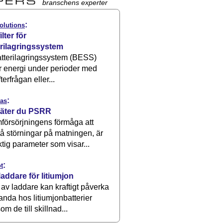
branschens experter
:
olutions
ilter för
erilagringssystem
atterilagringssystem (BESS)
r energi under perioder med
terfrågan eller...
:
as
äter du PSRR
försörjningens förmåga att
å störningar på matningen, är
ktig parameter som visar...
:
t
laddare för litiumjon
 av laddare kan kraftigt påverka
anda hos litiumjonbatterier
om de till skillnad...