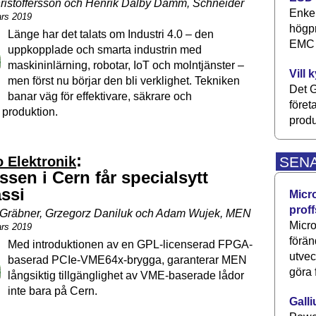
ristoffersson och Henrik Dalby Damm, Schneider
Enkel
ars 2019
högpr
Länge har det talats om Industri 4.0 – den
EMC P
uppkopplade och smarta industrin med
maskininlärning, robotar, IoT och molntjänster –
Vill 
men först nu börjar den bli verklighet. Tekniken
Det G
banar väg för effektivare, säkrare och
föret
 produktion.
produ
:
SEN
 Elektronik
sen i Cern får specialsytt
ssi
Micr
proff
 Gräbner, Grzegorz Daniluk och Adam Wujek, MEN
Micro
ars 2019
förän
Med introduktionen av en GPL-licenserad FPGA-
utve
baserad PCIe-VME64x-brygga, garanterar MEN
göra 
långsiktig tillgänglighet av VME-baserade lådor
inte bara på Cern.
Galli