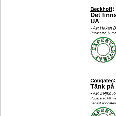
:
Beckhoff
Det finn
UA
•
Av:
Håkan Br
Publicerad 11 m
:
Congatec
Tänk på
•
Av:
Zeljko l
Publicerad 08 m
Senast uppdater