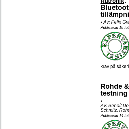
:
Rutronik
Bluetoot
tillämpn
•
Av:
Felix Gra
Publicerad 15 fe
krav på säkerhe
Rohde & 
testning 
•
Av:
Benoît De
Schmitz, Roh
Publicerad 14 fe