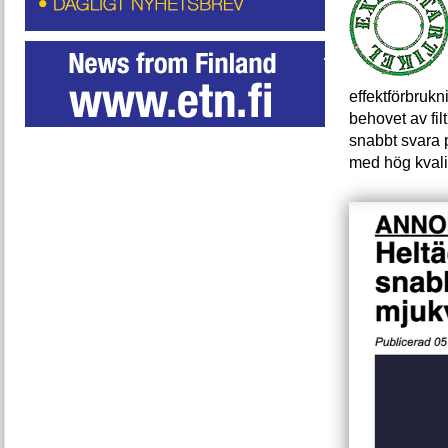
effektförbruk
behovet av fil
snabbt svara p
med hög kvalit