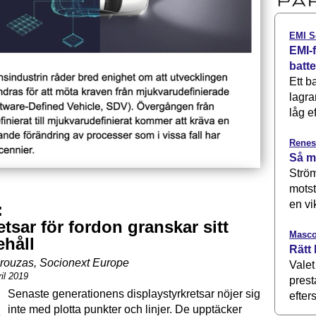
EMI S
EMI-f
batt
Ett b
lagra
låg ef
Renes
Så m
Ström
motst
en vi
:
tsar för fordon granskar sitt
Masco
ehåll
Rätt 
rouzas, Socionext Europe
Valet
il 2019
prest
Senaste generationens display­styrkretsar nöjer sig
efters
inte med plotta punkter och linjer. De upptäcker