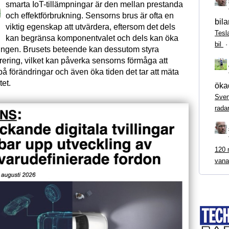
smarta IoT-tillämpningar är den mellan prestanda
och effektförbrukning. Sensorns brus är ofta en
bila
viktig egenskap att utvärdera, eftersom det dels
Tesl
kan begränsa komponentvalet och dels kan öka
bil
ningen. Brusets beteende kan dessutom styra
trering, vilket kan påverka sensorns förmåga att
å förändringar och även öka tiden det tar att mäta
et.
ökad
Sven
rada
120 m
vana