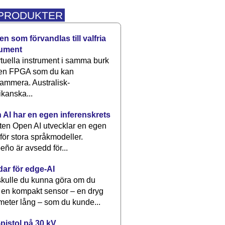
 PRODUKTER
n som förvandlas till valfria
rument
rtuella instrument i samma burk
 en FPGA som du kan
ammera. Australisk-
kanska...
 AI har en egen inferenskrets
tten Open AI utvecklar en egen
 för stora språkmodeller.
eño är avsedd för...
dar för edge-AI
kulle du kunna göra om du
 en kompakt sensor – en dryg
meter lång – som du kunde...
pistol på 30 kV