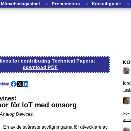
Månadsmagasinet
⏦
Prenumerera
⏦
Konsultguide
⏦
lines for contributing Technical Papers:
KO
download PDF
ford
 sidan
Tesl
:
vices
sor för IoT med omsorg
Noki
 Analog Devices
,
week
En av de svåraste avvägningarna för utvecklare av