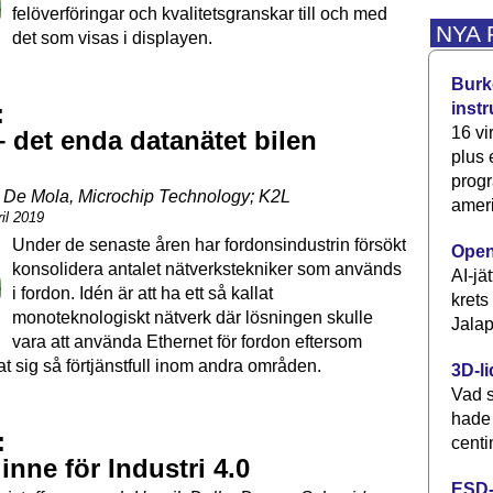
felöverföringar och kvalitetsgranskar till och med
NYA
det som visas i displayen.
Burke
inst
:
16 vi
– det enda datanätet bilen
plus
progr
 De Mola, Microchip Technology; K2L
ameri
il 2019
Under de senaste åren har fordonsindustrin försökt
Open
konsolidera antalet nätverkstekniker som används
AI-jä
i fordon. Idén är att ha ett så kallat
krets
monoteknologiskt nätverk där lösningen skulle
Jalap
vara att använda Ethernet för fordon eftersom
t sig så förtjänstfull inom andra områden.
3D-li
Vad s
hade
:
centi
inne för Industri 4.0
ESD-