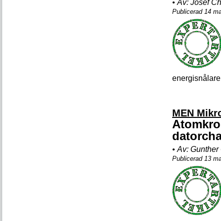
•
Av:
Josef Ch
Publicerad 14 m
energisnålare
MEN Mikro
Atomkros
datorcha
•
Av:
Gunther
Publicerad 13 m