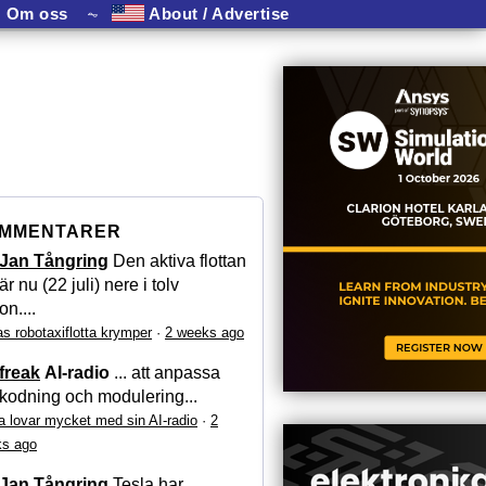
Om oss
⏦
About / Advertise
MMENTARER
Jan Tångring
Den aktiva flottan
är nu (22 juli) nere i tolv
on....
as robotaxiflotta krymper
·
2 weeks ago
freak
AI-radio
... att anpassa
kodning och modulering...
a lovar mycket med sin AI-radio
·
2
s ago
Jan Tångring
Tesla har