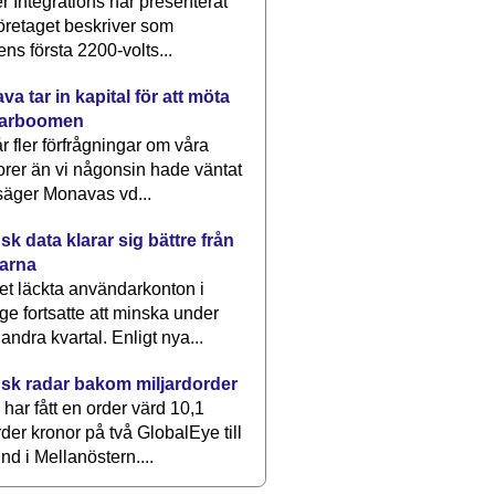
 Integrations har presenterat
öretaget beskriver som
ens första 2200-volts...
a tar in kapital för att möta
arboomen
får fler förfrågningar om våra
rer än vi någonsin hade väntat
säger Monavas vd...
k data klarar sig bättre från
arna
et läckta användarkonton i
ge fortsatte att minska under
 andra kvartal. Enligt nya...
sk radar bakom miljardorder
har fått en order värd 10,1
rder kronor på två GlobalEye till
nd i Mellanöstern....