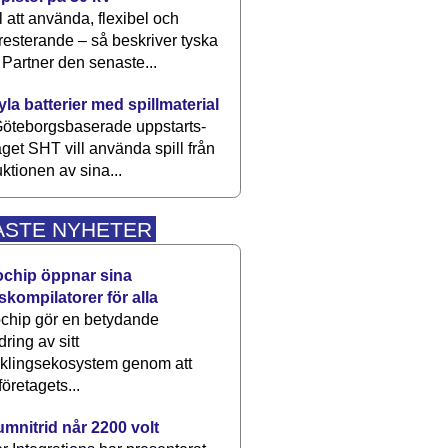
 att använda, flexibel och
esterande – så beskriver tyska
artner den senaste...
kyla batterier med spillmaterial
öteborgsbaserade upp­starts­
aget SHT vill använda spill från
ktionen av sina...
ASTE NYHETER
ochip öppnar sina
skompilatorer för alla
chip gör en betydande
dring av sitt
cklingsekosystem genom att
företagets...
umnitrid når 2200 volt