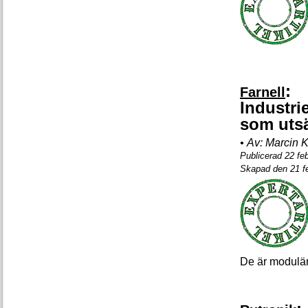
:
Farnell
Industri
som utsä
•
Av:
Marcin K
Publicerad 22 fe
Skapad den 21 fe
De är modulä