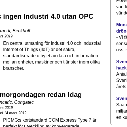
Power
vad f
värld
s ingen Industri 4.0 utan OPC
Monav
andt, Beckhoff
drön
ars 2019
- Vi 
En central utmaning för Industri 4.0 och Industrial
senso
Internet of Things (IIoT) är det säkra,
oss, 
standardiserade utbytet av data och information
Svens
mellan enheter, maskiner och tjänster inom olika
hack
branscher.
Antal
Sveri
årets
 morgondagen redan idag
Sven
oncaric, Congatec
Saab 
ars 2019
milja
ad 14 mars 2019
en ku
PICMG:s kortstandard COM Express Type 7 är
perfekt för utveckling av konvergerade