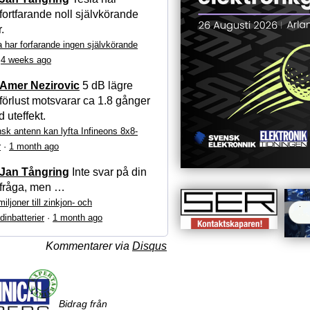
fortfarande noll självkörande
r.
a har forfarande ingen självkörande
·
4 weeks ago
Amer Nezirovic
5 dB lägre
förlust motsvarar ca 1.8 gånger
 uteffekt.
sk antenn kan lyfta Infineons 8x8-
r
·
1 month ago
Jan Tångring
Inte svar på din
fråga, men …
iljoner till zinkjon- och
dinbatterier
·
1 month ago
Kommentarer via
Disqus
Bidrag från