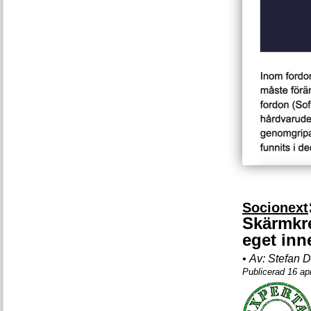
Socionext
Skärmkre
eget inn
•
Av:
Stefan D
Publicerad 16 apr