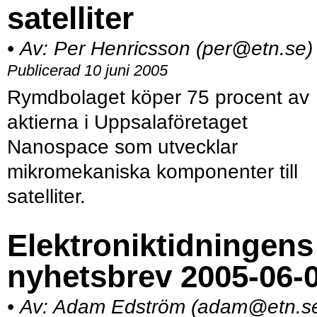
satelliter
•
Av:
Per Henricsson (per@etn.se)
Publicerad 10 juni 2005
Rymdbolaget köper 75 procent av
aktierna i Uppsalaföretaget
Nanospace som utvecklar
mikromekaniska komponenter till
satelliter.
Elektroniktidningens
nyhetsbrev 2005-06-
•
Av:
Adam Edström (adam@etn.s