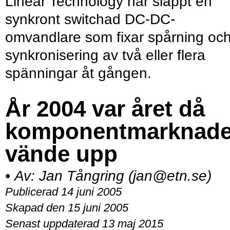
Linear Technology har släppt en
synkront switchad DC-DC-
omvandlare som fixar spårning oc
synkronisering av två eller flera
spänningar åt gången.
År 2004 var året då
komponentmarknad
vände upp
•
Av:
Jan Tångring (jan@etn.se)
Publicerad 14 juni 2005
Skapad den 15 juni 2005
Senast uppdaterad 13 maj 2015