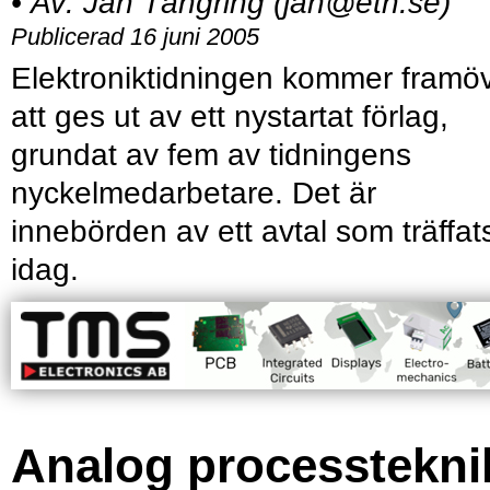
•
Av:
Jan Tångring (jan@etn.se)
Publicerad 16 juni 2005
Elektroniktidningen kommer framö
att ges ut av ett nystartat förlag,
grundat av fem av tidningens
nyckelmedarbetare. Det är
innebörden av ett avtal som träffat
idag.
Analog processtekni