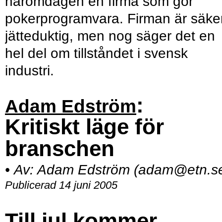
häromdagen en firma som gör
pokerprogramvara. Firman är säke
jätteduktig, men nog säger det en
hel del om tillståndet i svensk
industri.
:
Adam Edström
Kritiskt läge för
branschen
•
Av:
Adam Edström (adam@etn.s
Publicerad 14 juni 2005
Till jul kommer