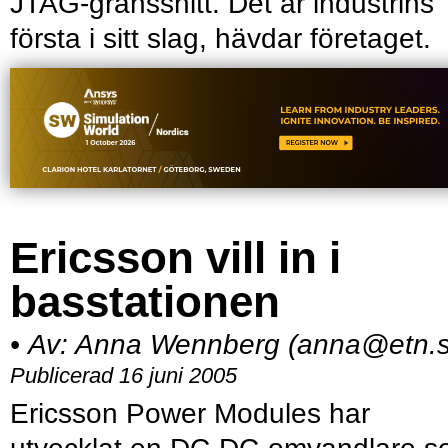
JTAG-gränssnitt. Det är industrins
första i sitt slag, hävdar företaget.
Ericsson vill in i
basstationen
•
Av:
Anna Wennberg (anna@etn.s
Publicerad 16 juni 2005
Ericsson Power Modules har