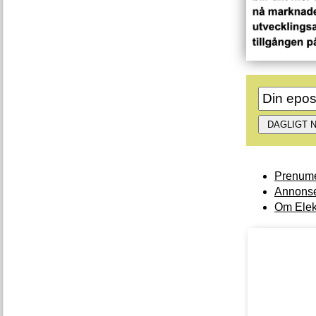
Prenume
Annonse
Om Elek