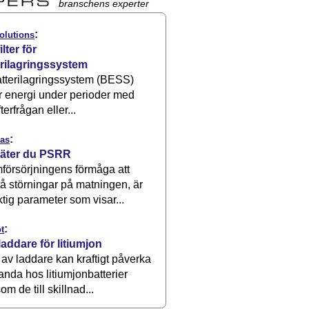
branschens experter
:
olutions
ilter för
erilagringssystem
atterilagringssystem (BESS)
r energi under perioder med
terfrågan eller...
:
as
äter du PSRR
försörjningens förmåga att
å störningar på matningen, är
ktig parameter som visar...
:
t
laddare för litiumjon
 av laddare kan kraftigt påverka
anda hos litiumjonbatterier
om de till skillnad...