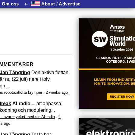
Om oss
⟛
About / Advertise
MMENTARER
Jan Tångring
Den aktiva flottan
är nu (22 juli) nere i tolv
on....
as robotaxiflotta krymper
·
2 weeks ago
freak
AI-radio
... att anpassa
kodning och modulering...
a lovar mycket med sin AI-radio
·
2
s ago
Jan Tångring
Tesla har