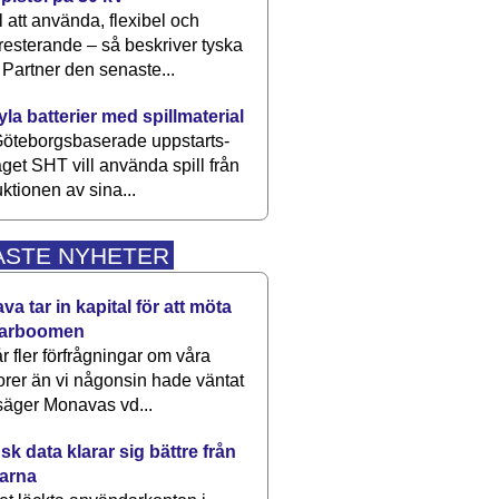
 att använda, flexibel och
esterande – så beskriver tyska
artner den senaste...
kyla batterier med spillmaterial
öteborgsbaserade upp­starts­
aget SHT vill använda spill från
ktionen av sina...
ASTE NYHETER
a tar in kapital för att möta
arboomen
får fler förfrågningar om våra
rer än vi någonsin hade väntat
säger Monavas vd...
k data klarar sig bättre från
arna