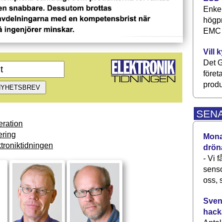
Enkel
högpr
EMC P
Vill 
Det G
föret
produ
SEN
ration
ring
Monav
troniktidningen
drön
- Vi 
senso
oss, 
Svens
hack