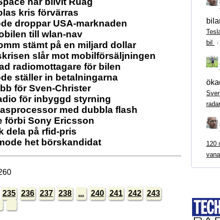
pace har blivit Ruag
las kris förvärras
bila
de droppar USA-marknaden
Tesl
bilen till wlan-nav
bil
mm stämt på en miljard dollar
krisen slår mot mobilförsäljningen
d radiomottagare för bilen
e ställer in betalningarna
ökad
obb för Sven-Christer
Sven
adio för inbyggd styrning
rada
asprocessor med dubbla flash
 förbi Sony Ericsson
k dela på rfid-pris
mode het börskandidat
120 m
vana
260
235
236
237
238
...
240
241
242
243