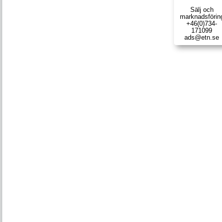
Sälj och
marknads­förin
+46(0)734-
171099
ads@etn.se