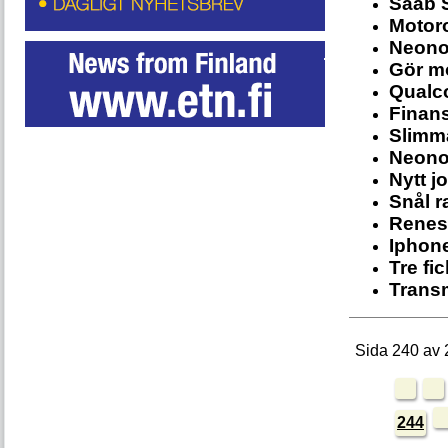
Saab S
Motoro
Neono
Gör mo
Qualco
Finans
Slimma
Neonod
Nytt j
Snål r
Renes
Iphone
Tre fic
Trans
Sida 240 av 
244