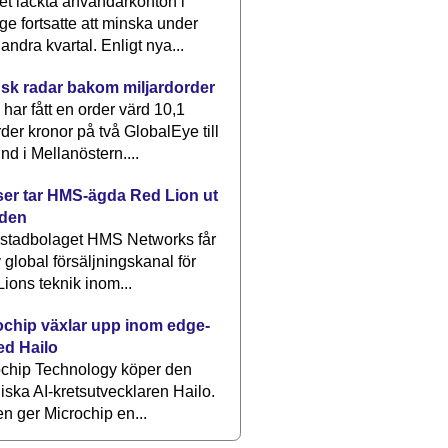
et läckta användarkonton i
ge fortsatte att minska under
 andra kvartal. Enligt nya...
sk radar bakom miljardorder
har fått en order värd 10,1
rder kronor på två GlobalEye till
nd i Mellanöstern....
er tar HMS-ägda Red Lion ut
lden
stadbolaget HMS Networks får
 global försäljningskanal för
ions teknik inom...
ochip växlar upp inom edge-
ed Hailo
ochip Technology köper den
liska AI-kretsutvecklaren Hailo.
en ger Microchip en...