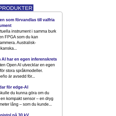
 PRODUKTER
n som förvandlas till valfria
rument
rtuella instrument i samma burk
 en FPGA som du kan
ammera. Australisk-
kanska...
 AI har en egen inferenskrets
tten Open AI utvecklar en egen
 för stora språkmodeller.
eño är avsedd för...
dar för edge-AI
kulle du kunna göra om du
 en kompakt sensor – en dryg
meter lång – som du kunde...
pistol på 30 kV