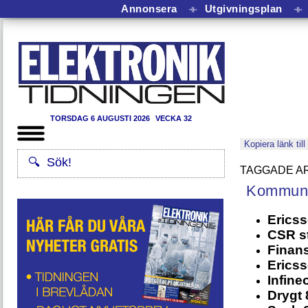
Annonsera
⟛
Utgivningsplan
⟛
TORSDAG 6 AUGUSTI 2026
VECKA 32
Kopiera länk till
Kommuni
Erics
CSR s
Finans
Ericss
Infine
Drygt 