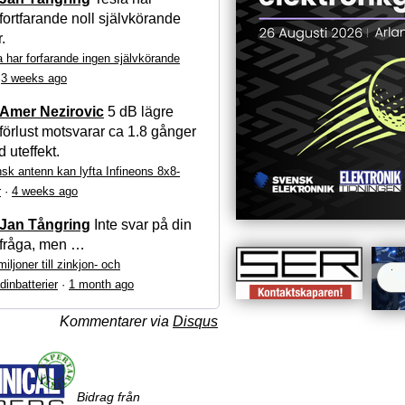
fortfarande noll självkörande
r.
a har forfarande ingen självkörande
·
3 weeks ago
Amer Nezirovic
5 dB lägre
förlust motsvarar ca 1.8 gånger
 uteffekt.
sk antenn kan lyfta Infineons 8x8-
r
·
4 weeks ago
Jan Tångring
Inte svar på din
fråga, men …
iljoner till zinkjon- och
dinbatterier
·
1 month ago
Kommentarer via
Disqus
Bidrag från