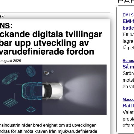
EMI S
EMI-f
batt
Ett b
lagra
låg ef
Renes
Så m
Ström
motst
en vi
Masco
Rätt 
Valet
prest
efters