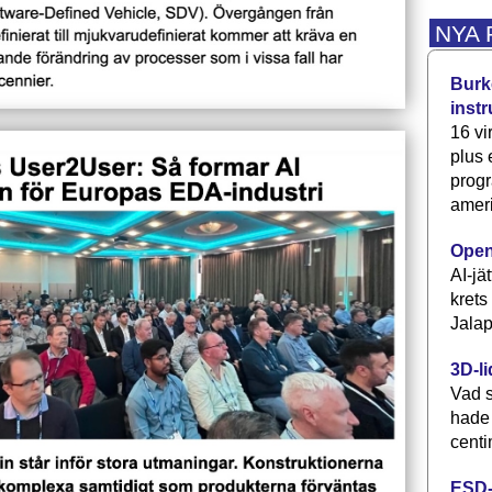
NYA
Burke
inst
16 vi
plus
progr
ameri
Open
AI-jä
krets
Jalap
3D-li
Vad s
hade
centi
ESD-