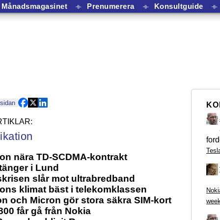
Månadsmagasinet
⟛
Prenumerera
⟛
Konsultguide
⟛
 sidan
KO
kation
ford
Tesl
son nära TD-SCDMA-kontrakt
tänger i Lund
krisen slår mot ultrabredband
ons klimat bäst i telekomklassen
Noki
on och Micron gör stora säkra SIM-kort
week
800 får gå från Nokia