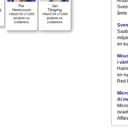
Antal
Per
Jan
Sveri
g
Henricsson
Tångring
årets
+46(0)734-171303
+46(0)734-171309
per@etn.se
jan@etn.se
(redaktion)
(redaktion)
Sven
Saab 
milja
en ku
Mous
i vär
Halm
en ny
Red L
Micr
AI m
Micr
israe
Affär