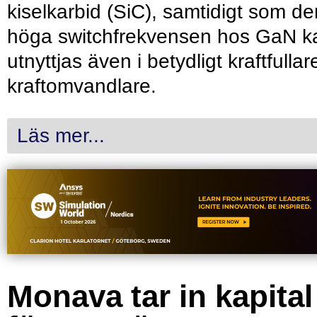
kiselkarbid (SiC), samtidigt som de
höga switchfrekvensen hos GaN k
utnyttjas även i betydligt kraftfullar
kraftomvandlare.
Läs mer...
Monava tar in kapital