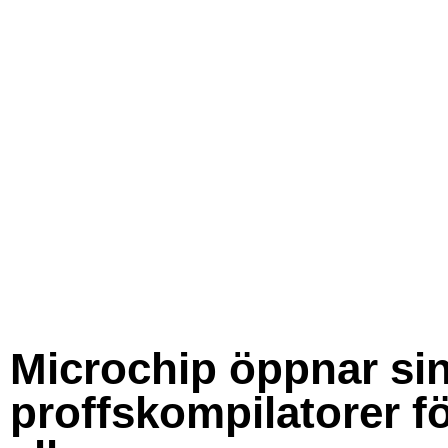
Microchip öppnar si
proffskompilatorer f