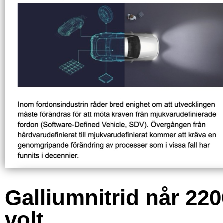
Galliumnitrid når 220
volt