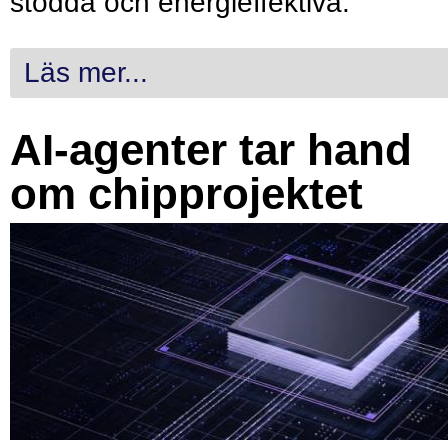
stödda och energieffektiva.
Läs mer...
AI-agenter tar hand
om chipprojektet