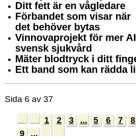
Ditt fett är en vågledare
Förbandet som visar när
det behöver bytas
Vinnovaprojekt för mer AI
svensk sjukvård
Mäter blodtryck i ditt fing
Ett band som kan rädda l
Sida 6 av 37
1
2
3
...
5
6
7
8
9
...