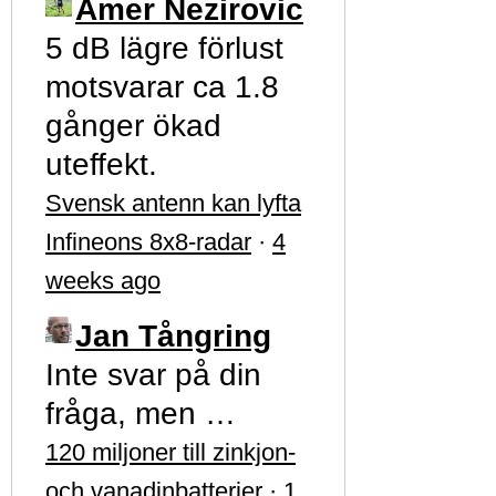
Amer Nezirovic
5 dB lägre förlust
motsvarar ca 1.8
gånger ökad
uteffekt.
Svensk antenn kan lyfta
Infineons 8x8-radar
·
4
weeks ago
Jan Tångring
Inte svar på din
fråga, men …
120 miljoner till zinkjon-
och vanadinbatterier
·
1