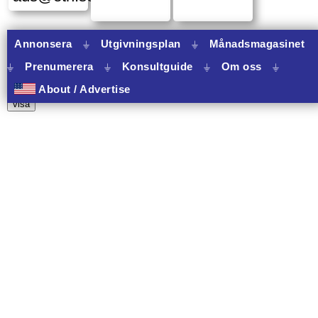
Annonsera
⏚
Utgivningsplan
⏚
Månadsmagasinet
⏚
Prenumerera
⏚
Konsultguide
⏚
Om oss
⏚
11 banners varav 11 har onclick.
About / Advertise