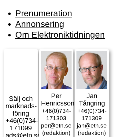
Prenumeration
Annonsering
Om Elektroniktidningen
Per
Jan
Sälj och
Henricsson
Tångring
marknads­
+46(0)734-
+46(0)734-
föring
171303
171309
+46(0)734-
per@etn.se
jan@etn.se
171099
(redaktion)
(redaktion)
ads@etn.se