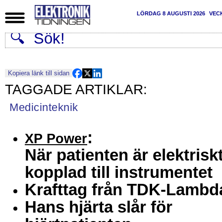
LÖRDAG 8 AUGUSTI 2026
VEC
Kopiera länk till sidan
Medicinteknik
:
XP Power
När patienten är elektrisk
kopplad till instrumentet
Krafttag från TDK-Lambd
Hans hjärta slår för