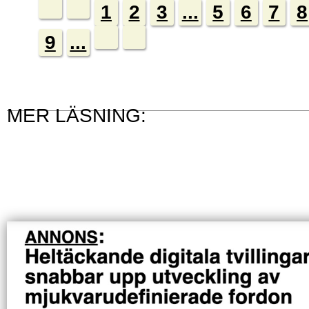
1
2
3
...
5
6
7
8
9
...