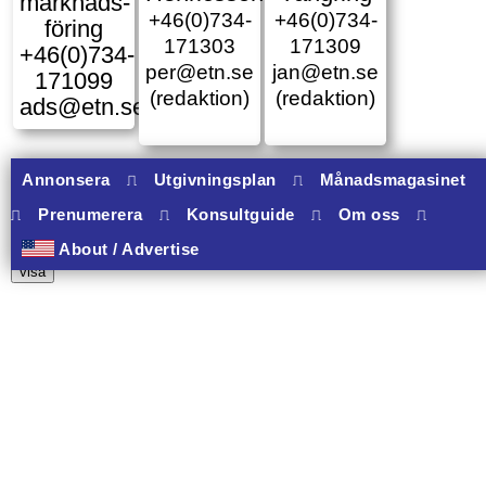
marknads­
+46(0)734-
+46(0)734-
föring
171303
171309
+46(0)734-
per@etn.se
jan@etn.se
171099
(redaktion)
(redaktion)
ads@etn.se
Annonsera
⎍
Utgivningsplan
⎍
Månadsmagasinet
⎍
Prenumerera
⎍
Konsultguide
⎍
Om oss
⎍
10 banners varav 10 har onclick.
About / Advertise