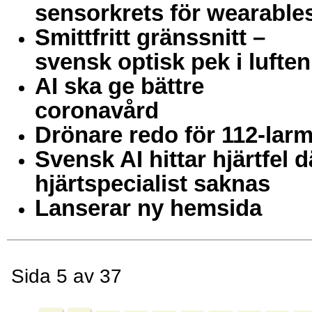
sensorkrets för wearable
Smittfritt gränssnitt –
svensk optisk pek i lufte
AI ska ge bättre
coronavård
Drönare redo för 112-lar
Svensk AI hittar hjärtfel d
hjärtspecialist saknas
Lanserar ny hemsida
Sida 5 av 37