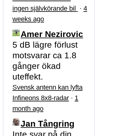
ingen självkörande bil
·
4
weeks ago
Amer Nezirovic
5 dB lägre förlust
motsvarar ca 1.8
gånger ökad
uteffekt.
Svensk antenn kan lyfta
Infineons 8x8-radar
·
1
month ago
Jan Tångring
Inte svar på din