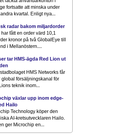
et läckta användarkonton i
ge fortsatte att minska under
 andra kvartal. Enligt nya...
sk radar bakom miljardorder
har fått en order värd 10,1
rder kronor på två GlobalEye till
nd i Mellanöstern....
er tar HMS-ägda Red Lion ut
lden
stadbolaget HMS Networks får
 global försäljningskanal för
ions teknik inom...
ochip växlar upp inom edge-
ed Hailo
ochip Technology köper den
liska AI-kretsutvecklaren Hailo.
en ger Microchip en...