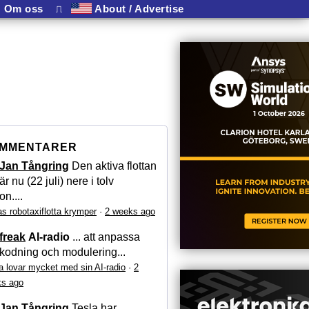
Om oss
⎍
About / Advertise
MMENTARER
Jan Tångring
Den aktiva flottan
är nu (22 juli) nere i tolv
on....
as robotaxiflotta krymper
·
2 weeks ago
freak
AI-radio
... att anpassa
kodning och modulering...
a lovar mycket med sin AI-radio
·
2
s ago
Jan Tångring
Tesla har