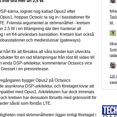
 inte dra mer än 2,5 W.
bila
SP-kärna, logiskt nog kallad Opus2 efter
Tesl
pus1, hoppas Octasic ta sig in i basstationer för
bil
. Främsta argumentet är strömsnålhet - kretsen
än 2,5 W i en tillämpning där den hanterar all
g i en 64-användars basstation. Kretsen kan också
tobasstationer och medieslussar (gateways).
ökad
Sven
at hårt för att försäkra att våra kunder kan utveckla
rada
ukter för en rad tillämpningar från röst till video till
 enda DSP-arkitektur, kommenterar Octasics vice
resset i en pressrelease.
120 m
öregångaren bygger Opus2 på Octasics
vana
e asynkrona DSP-arkitektur, och företaget lovar att
patibel med Opus1. Arkitekturen har dock trimmats
 och kretsen har dessutom försetts med gränssnitt för
rder såväl som förstås LTE.
ligheten med strömsnålheten ligger enligt företaget i