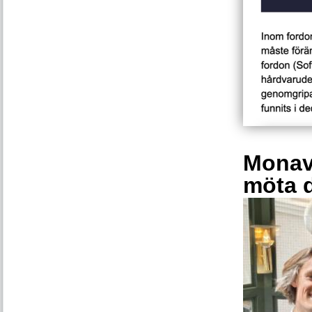
Monava
möta 