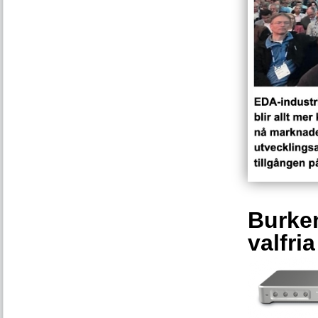
Burken
valfri