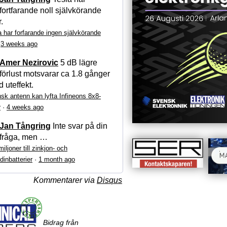
fortfarande noll självkörande
r.
a har forfarande ingen självkörande
·
3 weeks ago
Amer Nezirovic
5 dB lägre
förlust motsvarar ca 1.8 gånger
 uteffekt.
sk antenn kan lyfta Infineons 8x8-
r
·
4 weeks ago
Jan Tångring
Inte svar på din
fråga, men …
iljoner till zinkjon- och
dinbatterier
·
1 month ago
Kommentarer via
Disqus
Bidrag från