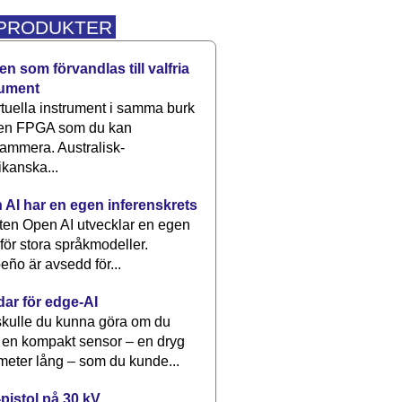
 PRODUKTER
n som förvandlas till valfria
rument
rtuella instrument i samma burk
 en FPGA som du kan
ammera. Australisk-
kanska...
 AI har en egen inferenskrets
tten Open AI utvecklar en egen
 för stora språkmodeller.
eño är avsedd för...
dar för edge-AI
kulle du kunna göra om du
 en kompakt sensor – en dryg
meter lång – som du kunde...
pistol på 30 kV