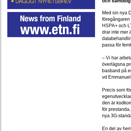
och samtidigt
Med sin nya D
föregångaren O
HSPA+ och LTE
drar inte mer 
databehandlin
passa för fem
– Vi har arbet
överlägsna prod
basband på en
vd Emmanuel G
Precis som f
egenutvecklad
den är kodkom
för prestanda,
nya 3G-standa
En del av hem