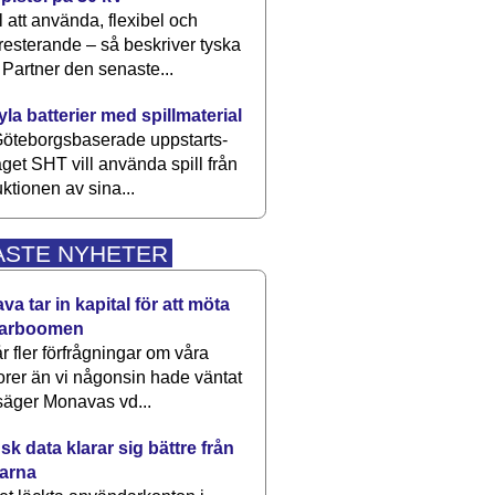
 att använda, flexibel och
esterande – så beskriver tyska
artner den senaste...
kyla batterier med spillmaterial
öteborgsbaserade upp­starts­
aget SHT vill använda spill från
ktionen av sina...
ASTE NYHETER
a tar in kapital för att möta
arboomen
får fler förfrågningar om våra
rer än vi någonsin hade väntat
säger Monavas vd...
k data klarar sig bättre från
arna