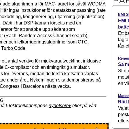
klade algoritmerna för MAC-lagret för såväl WCDMA
r ingår instruktioner för datataktsanpassning (rate
EMI S
rbokodning, kodgenerering, utjämning (equalization)
EMI-f
. Därtill har DSP-kärnan försetts med en
batt
erator för att snabba upp sådant som
Ett b
ar (Rach, Random Access Channel search),
lagra
ormer och felkorrigeringsalgoritmer som CTC,
låg ef
l Turbo Code.
Renes
r ett antal verktyg för mjukvaruutveckling, inklusive
Så m
e C-kompilator och en timingriktig simulator.
Ström
ns för leverans, medan de första kretsarna väntas
motst
are under året. Nykomlingen ska demonstreras på
en vi
Congress i Barcelona nästa vecka.
Masco
Rätt 
på Elektroniktidningens
nyhetsbrev
eller på vårt
Valet
prest
efters