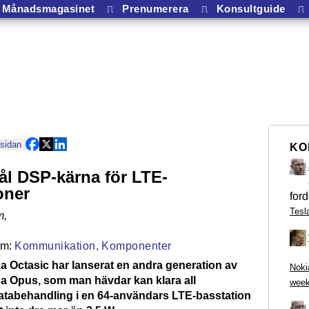
Månadsmagasinet
⎍
Prenumerera
⎍
Konsultguide
⎍
 sidan
KO
l DSP-kärna för LTE-
oner
ford
Tesl
m
,
Kommunikation,
Komponenter
 Octasic har lanserat en andra generation av
Noki
a Opus, som man hävdar kan klara all
week
tabehandling i en 64-användars LTE-basstation