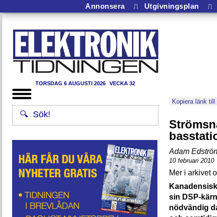
Annonsera
⎍
Utgivningsplan
⎍
TORSDAG 6 AUGUSTI 2026
VECKA 32
Kopiera länk till
Strömsnå
basstati
Adam Edströ
10 februari 2010
Kanadensiska
sin DSP-kärn
nödvändig da