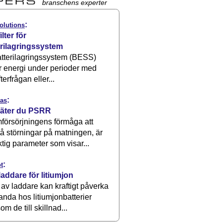
branschens experter
:
olutions
ilter för
erilagringssystem
atterilagringssystem (BESS)
r energi under perioder med
terfrågan eller...
:
as
äter du PSRR
försörjningens förmåga att
å störningar på matningen, är
ktig parameter som visar...
:
t
laddare för litiumjon
 av laddare kan kraftigt påverka
anda hos litiumjonbatterier
om de till skillnad...