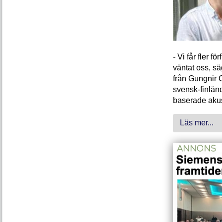
- Vi får fler 
väntat oss, s
från Gungnir 
svensk-finlän
baserade akus
Läs mer...