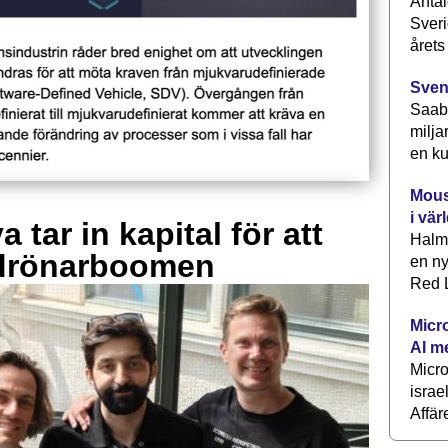
Antal
Sveri
årets
Sven
Saab 
milja
en ku
Mous
i vär
 tar in kapital för att
Halm
drönarboomen
en ny
Red L
Micr
AI m
Micr
israe
Affär