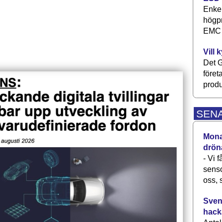
Enkel
högpr
EMC P
Vill 
Det G
föret
produ
SEN
Monav
drön
- Vi 
senso
oss, 
Svens
hack