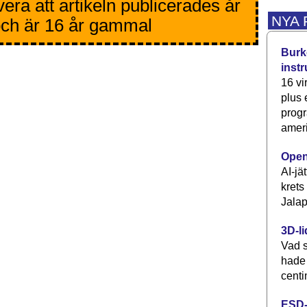
era att artikeln publicerades år
NYA
ch är 16 år gammal
Burke
inst
16 vi
plus
progr
ameri
Open
AI-jä
krets
Jalap
3D-li
Vad s
hade
centi
ESD-