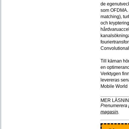
de egenutvec
som OFDMA. Hä
matching), tu
och kryptering
hårdvaruaccel
kanalsökning
fouriertransf
Convolutiona
Till kärnan hö
en optimerand
Verktygen fin
levereras sen
Mobile World 
Prenumerera 
magasin
.