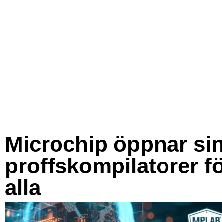
Microchip öppnar si
proffskompilatorer f
alla