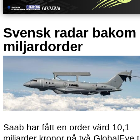
Svensk radar bakom
miljardorder
Saab har fått en order värd 10,1
miljarder kronor på två GlobalEye ti