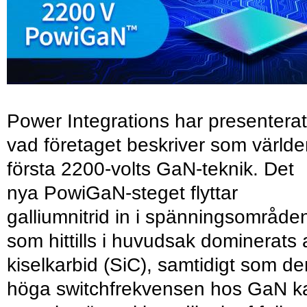
Power Integrations har presenterat
vad företaget beskriver som värld
första 2200-volts GaN-teknik. Det
nya PowiGaN-steget flyttar
galliumnitrid in i spänningsområde
som hittills i huvudsak dominerats 
kiselkarbid (SiC), samtidigt som de
höga switchfrekvensen hos GaN k