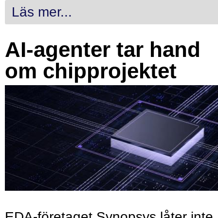
Läs mer...
AI-agenter tar hand
om chipprojektet
EDA-företaget Synopsys låter inte