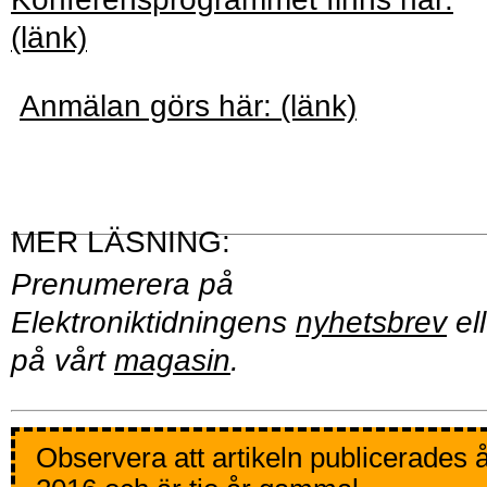
(länk)
Anmälan görs här: (länk)
Prenumerera på
Elektroniktidningens
nyhetsbrev
ell
på vårt
magasin
.
Observera att artikeln publicerades 