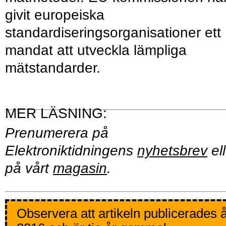
givit europeiska
standardiseringsorganisationer ett
mandat att utveckla lämpliga
mätstandarder.
Prenumerera på
Elektroniktidningens
nyhetsbrev
ell
på vårt
magasin
.
Observera att artikeln publicerades 