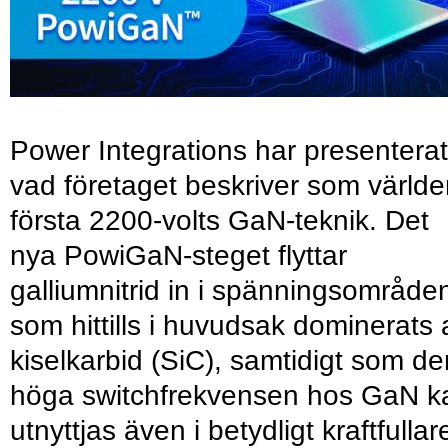
Power Integrations har presenterat
vad företaget beskriver som värld
första 2200-volts GaN-teknik. Det
nya PowiGaN-steget flyttar
galliumnitrid in i spänningsområde
som hittills i huvudsak dominerats 
kiselkarbid (SiC), samtidigt som de
höga switchfrekvensen hos GaN k
utnyttjas även i betydligt kraftfullar