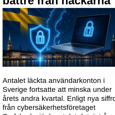
bättre från hackarna
Antalet läckta användarkonton i
Sverige fortsatte att minska under
årets andra kvartal. Enligt nya siffr
från cybersäkerhetsföretaget