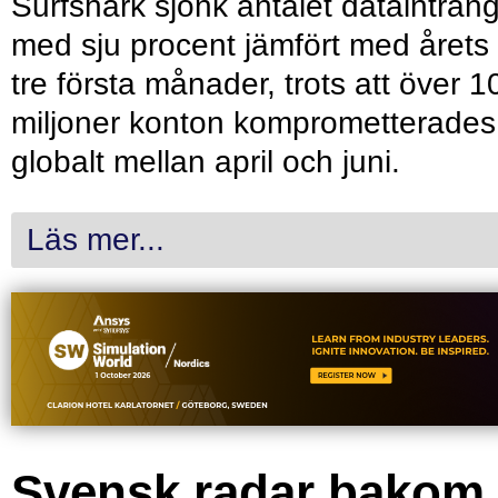
Surfshark sjönk antalet dataintrån
med sju procent jämfört med årets
tre första månader, trots att över 1
miljoner konton komprometterades
globalt mellan april och juni.
Läs mer...
Svensk radar bakom