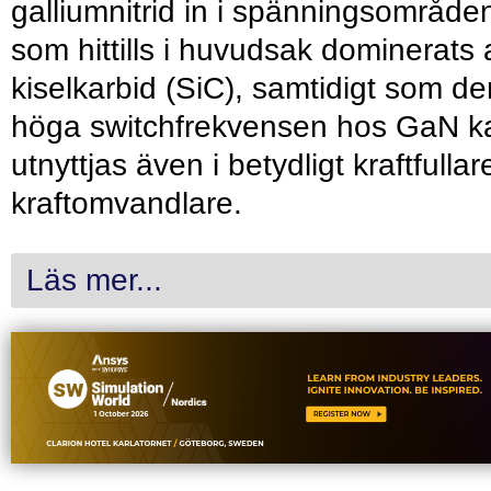
galliumnitrid in i spänningsområde
som hittills i huvudsak dominerats 
kiselkarbid (SiC), samtidigt som de
höga switchfrekvensen hos GaN k
utnyttjas även i betydligt kraftfullar
kraftomvandlare.
Läs mer...