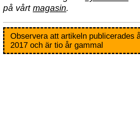
på vårt
magasin
.
Observera att artikeln publicerades 
2017 och är tio år gammal