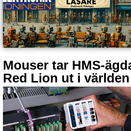
Mouser tar HMS-ägd
Red Lion ut i världen