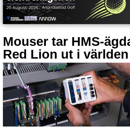
Mouser tar HMS-ägd
Red Lion ut i världen