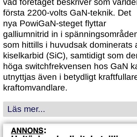
vad företaget beskriver som värld
första 2200-volts GaN-teknik. Det
nya PowiGaN-steget flyttar
galliumnitrid in i spänningsområde
som hittills i huvudsak dominerats 
kiselkarbid (SiC), samtidigt som de
höga switchfrekvensen hos GaN k
utnyttjas även i betydligt kraftfullar
kraftomvandlare.
Läs mer...