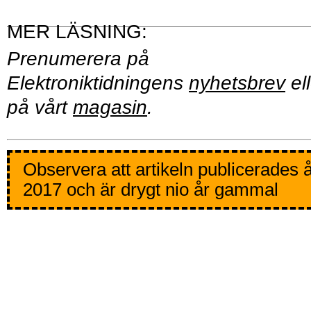
Prenumerera på
Elektroniktidningens
nyhetsbrev
ell
på vårt
magasin
.
Observera att artikeln publicerades 
2017 och är drygt nio år gammal