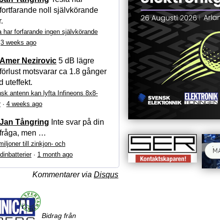
fortfarande noll självkörande
r.
a har forfarande ingen självkörande
·
3 weeks ago
Amer Nezirovic
5 dB lägre
förlust motsvarar ca 1.8 gånger
 uteffekt.
sk antenn kan lyfta Infineons 8x8-
r
·
4 weeks ago
Jan Tångring
Inte svar på din
fråga, men …
iljoner till zinkjon- och
dinbatterier
·
1 month ago
Kommentarer via
Disqus
Bidrag från