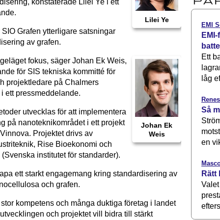
isering, konstaterade Lilei Ye i ett
nde.
Lilei Ye
EMI S
SIO Grafen ytterligare satsningar
EMI-f
isering av grafen.
batt
Ett b
angeläget fokus, säger Johan Ek Weis,
lagra
ande för SIS tekniska kommitté för
låg ef
h projektledare på Chalmers
, i ett pressmeddelande.
Renes
Så m
toder utvecklas för att implementera
Ström
g på nanoteknikområdet i ett projekt
Johan Ek
motst
 Vinnova. Projektet drivs av
Weis
en vi
striteknik, Rise Bioekonomi och
(Svenska institutet för standarder).
Masco
Rätt 
skapa ett starkt engagemang kring standardisering av
Valet
nocellulosa och grafen.
prest
å stor kompetens och många duktiga företag i landet
efters
tvecklingen och projektet vill bidra till stärkt