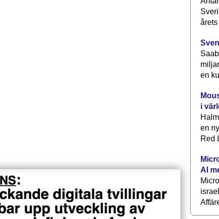
Antal
Sveri
årets
Sven
Saab 
milja
en ku
Mous
i vär
Halm
en ny
Red L
Micr
AI m
Micr
israe
Affär