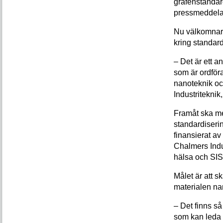
grafenstandard
pressmeddela
Nu välkomnar 
kring standard
– Det är ett 
som är ordför
nanoteknik oc
Industriteknik
Framåt ska me
standardiserin
finansierat av
Chalmers Indu
hälsa och SIS 
Målet är att 
materialen na
– Det finns s
som kan leda u