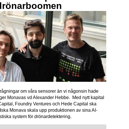
drönarboomen
förfrågningar om våra sensorer än vi någonsin hade
äger Monavas vd Alexander Hebbe. Med nytt kapital
Capital, Foundry Ventures och Hede Capital ska
dska Monava skala upp produktionen av sina AI-
tiska system för drönardetektering.