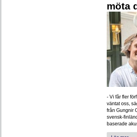
möta 
- Vi får fler 
väntat oss, s
från Gungnir 
svensk-finlän
baserade akus