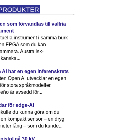
 PRODUKTER
n som förvandlas till valfria
rument
rtuella instrument i samma burk
 en FPGA som du kan
ammera. Australisk-
kanska...
 AI har en egen inferenskrets
tten Open AI utvecklar en egen
 för stora språkmodeller.
eño är avsedd för...
dar för edge-AI
kulle du kunna göra om du
 en kompakt sensor – en dryg
meter lång – som du kunde...
pistol på 30 kV