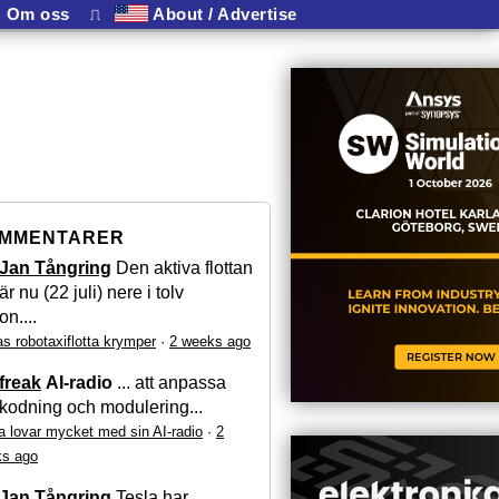
Om oss
⎍
About / Advertise
MMENTARER
Jan Tångring
Den aktiva flottan
är nu (22 juli) nere i tolv
on....
as robotaxiflotta krymper
·
2 weeks ago
freak
AI-radio
... att anpassa
kodning och modulering...
a lovar mycket med sin AI-radio
·
2
s ago
Jan Tångring
Tesla har