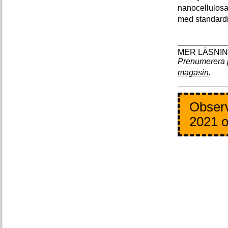
nanocellulosa,
med standardi
Prenumerera 
magasin
.
Observ
2021 o