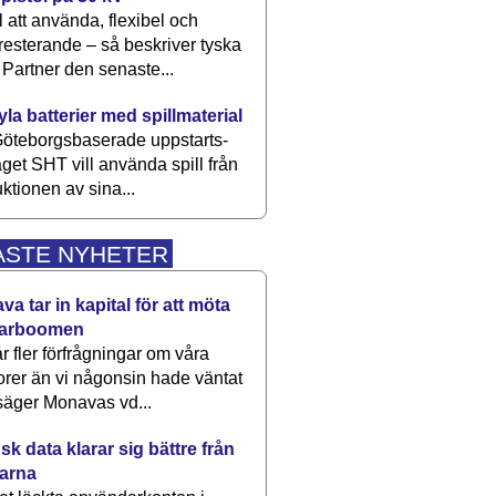
 att använda, flexibel och
esterande – så beskriver tyska
artner den senaste...
kyla batterier med spillmaterial
öteborgsbaserade upp­starts­
aget SHT vill använda spill från
ktionen av sina...
ASTE NYHETER
a tar in kapital för att möta
arboomen
får fler förfrågningar om våra
rer än vi någonsin hade väntat
säger Monavas vd...
k data klarar sig bättre från
arna