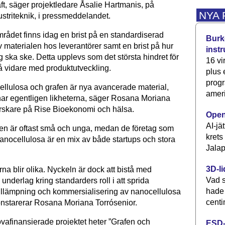
ft, säger projektledare Åsalie Hartmanis, på
NYA
striteknik, i pressmeddelandet.
rådet finns idag en brist på en standardiserad
Burke
 materialen hos leverantörer samt en brist på hur
inst
g ska ske. Detta upplevs som det största hindret för
16 vi
gå vidare med produktutveckling.
plus
progr
llulosa och grafen är nya avancerade material,
ameri
ar egentligen likheterna, säger Rosana Moriana
orskare på Rise Bioekonomi och hälsa.
Open
AI-jä
en är oftast små och unga, medan de företag som
krets
anocellulosa är en mix av både startups och stora
Jalap
3D-li
rna blir olika. Nyckeln är dock att bistå med
Vad s
 underlag kring standarders roll i att sprida
hade
illämpning och kommersialisering av nanocellulosa
centi
onstarerar Rosana Moriana Torrósenior.
vafinansierade projektet heter ”Grafen och
ESD-