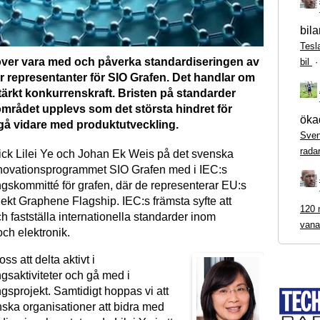
bila
Tesl
ver vara med och påverka standardiseringen av
bil
r representanter för SIO Grafen. Det handlar om
l stärkt konkurrenskraft. Bristen på standarder
mrådet upplevs som det största hindret för
ökad
 gå vidare med produktutveckling.
Sven
rada
 gick Lilei Ye och Johan Ek Weis på det svenska
nnovationsprogrammet SIO Grafen med i IEC:s
ngskommitté för grafen, där de representerar EU:s
ekt Graphene Flagship. IEC:s främsta syfte att
120 m
h fastställa internationella standarder inom
vana
och elektronik.
oss att delta aktivt i
gsaktiviteter och gå med i
gsprojekt. Samtidigt hoppas vi att
nska organisationer att bidra med