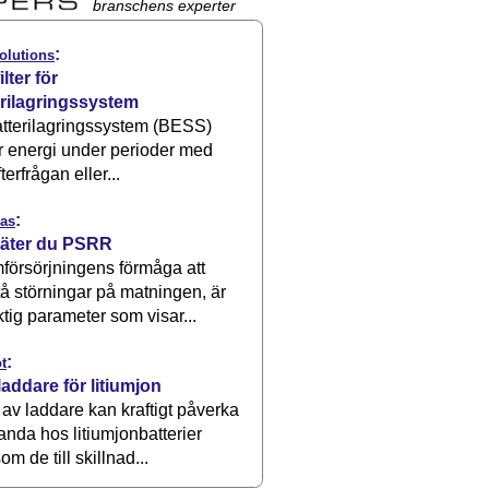
branschens experter
:
olutions
ilter för
erilagringssystem
atterilagringssystem (BESS)
r energi under perioder med
terfrågan eller...
:
as
äter du PSRR
försörjningens förmåga att
å störningar på matningen, är
ktig parameter som visar...
:
t
laddare för litiumjon
 av laddare kan kraftigt påverka
anda hos litiumjonbatterier
om de till skillnad...