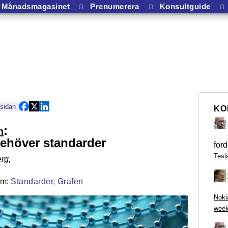
Månadsmagasinet
⎍
Prenumerera
⎍
Konsultguide
⎍
 sidan
KO
:
n
ehöver standarder
ford
Tesl
rg
,
Standarder,
Grafen
Noki
week