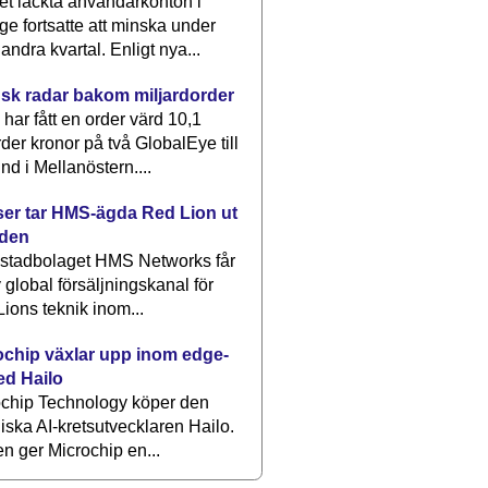
et läckta användarkonton i
ge fortsatte att minska under
 andra kvartal. Enligt nya...
sk radar bakom miljardorder
har fått en order värd 10,1
rder kronor på två GlobalEye till
nd i Mellanöstern....
er tar HMS-ägda Red Lion ut
lden
stadbolaget HMS Networks får
 global försäljningskanal för
ions teknik inom...
ochip växlar upp inom edge-
ed Hailo
ochip Technology köper den
liska AI-kretsutvecklaren Hailo.
en ger Microchip en...