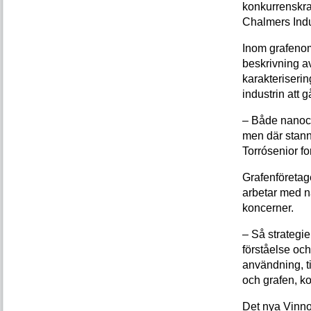
konkurrenskra
Chalmers Indu
Inom grafenom
beskrivning av
karakteriserin
industrin att 
– Både nanoce
men där stann
Torrósenior f
Grafenföretag
arbetar med n
koncerner.
– Så strategie
förståelse och
användning, t
och grafen, k
Det nya Vinno