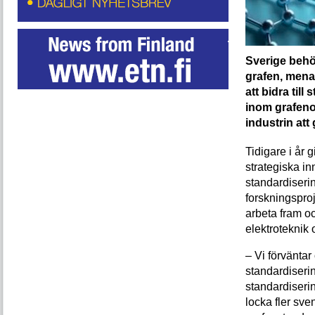
Sverige behö
grafen, mena
att bidra til
inom grafeno
industrin att
Tidigare i år
strategiska i
standardiseri
forskningsproj
arbeta fram oc
elektroteknik 
– Vi förväntar 
standardiserin
standardiserin
locka fler sve