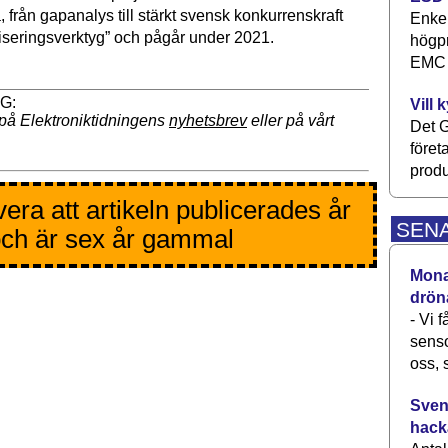
 från gapanalys till stärkt svensk konkurrenskraft
Enkel
seringsverktyg” och pågår under 2021.
högpr
EMC P
Vill 
på Elektroniktidningens
nyhetsbrev
eller på vårt
Det G
föret
produ
era att artikeln publicerades år
SEN
ch är sex år gammal
Monav
drön
- Vi 
senso
oss, 
Svens
hack