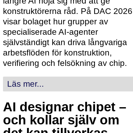
längre AI nöja sig med att ge
konstruktörerna råd. På DAC 2026
visar bolaget hur grupper av
specialiserade AI-agenter
självständigt kan driva långvariga
arbetsflöden för konstruktion,
verifiering och felsökning av chip.
Läs mer...
AI designar chipet –
och kollar själv om
det kan tillverkas