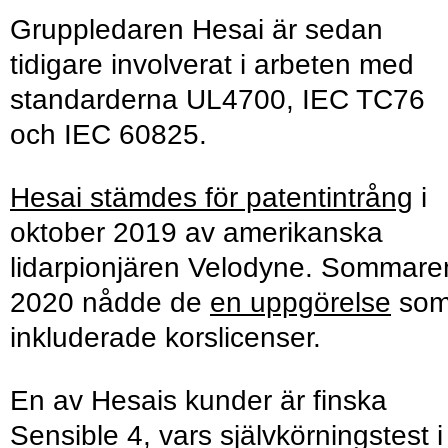
Gruppledaren Hesai är sedan
tidigare involverat i arbeten med
standarderna UL4700, IEC TC76
och IEC 60825.
Hesai stämdes för patentintrång
i
oktober 2019 av amerikanska
lidarpionjären Velodyne. Sommare
2020 nådde de
en uppgörelse
so
inkluderade korslicenser.
En av Hesais kunder är finska
Sensible 4, vars självkörningstest i