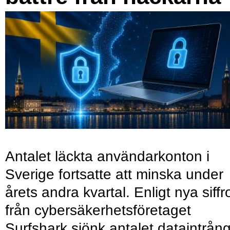
Antalet läckta användarkonton i
Sverige fortsatte att minska under
årets andra kvartal. Enligt nya siffr
från cybersäkerhetsföretaget
Surfshark sjönk antalet dataintrån