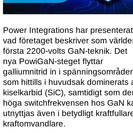
Power Integrations har presenterat
vad företaget beskriver som värld
första 2200-volts GaN-teknik. Det
nya PowiGaN-steget flyttar
galliumnitrid in i spänningsområde
som hittills i huvudsak dominerats 
kiselkarbid (SiC), samtidigt som de
höga switchfrekvensen hos GaN k
utnyttjas även i betydligt kraftfullar
kraftomvandlare.