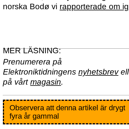
norska Bodø vi
rapporterade om ig
Prenumerera på
Elektroniktidningens
nyhetsbrev
ell
på vårt
magasin
.
Observera att denna artikel är drygt
fyra år gammal