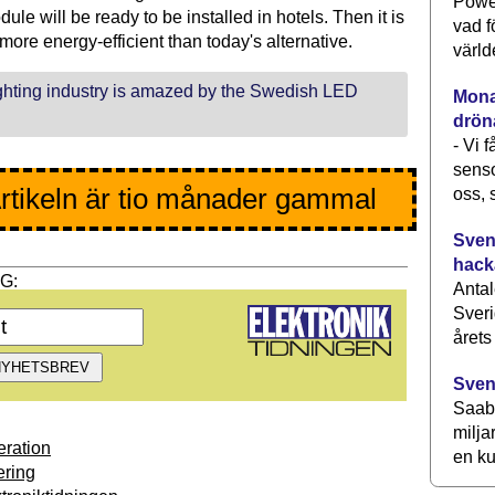
Power
ule will be ready to be installed in hotels. Then it is
vad f
 more energy-efficient than today's alternative.
värld
ghting industry is amazed by the Swedish LED
Monav
drön
- Vi 
senso
rtikeln är tio månader gammal
oss, 
Svens
hack
Antal
Sveri
årets
Sven
Saab 
milja
ration
en ku
ring