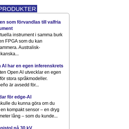
 PRODUKTER
n som förvandlas till valfria
rument
rtuella instrument i samma burk
 en FPGA som du kan
ammera. Australisk-
kanska...
 AI har en egen inferenskrets
tten Open AI utvecklar en egen
 för stora språkmodeller.
eño är avsedd för...
dar för edge-AI
kulle du kunna göra om du
 en kompakt sensor – en dryg
meter lång – som du kunde...
pistol på 30 kV