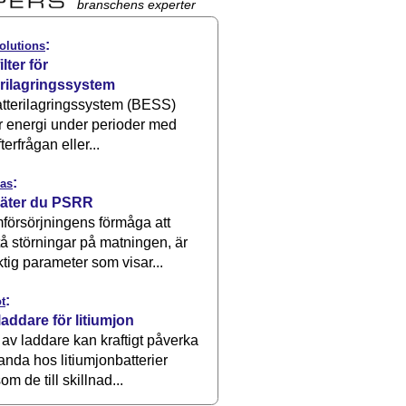
branschens experter
:
olutions
ilter för
erilagringssystem
atterilagringssystem (BESS)
r energi under perioder med
terfrågan eller...
:
as
äter du PSRR
försörjningens förmåga att
å störningar på matningen, är
ktig parameter som visar...
:
t
laddare för litiumjon
 av laddare kan kraftigt påverka
anda hos litiumjonbatterier
om de till skillnad...