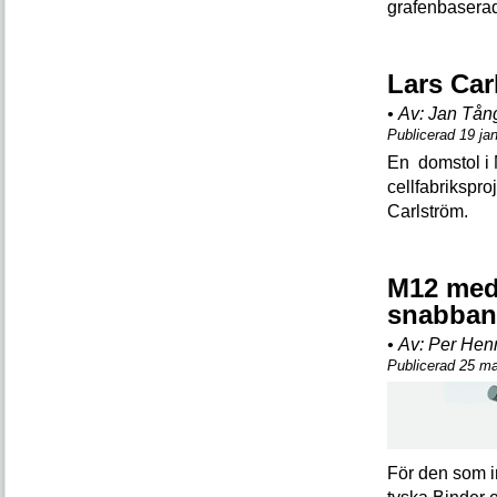
grafenbaserad
Lars Car
•
Av:
Jan Tån
Publicerad 19 ja
En domstol i Mi
cellfabrikspr
Carlström.
M12 med
snabban
•
Av:
Per Hen
Publicerad 25 m
För den som in