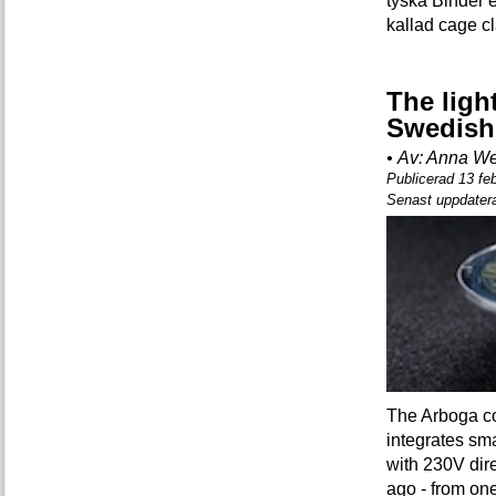
tyska Binder e
kallad cage c
The ligh
Swedish
•
Av:
Anna Wen
Publicerad 13 fe
Senast uppdatera
The Arboga c
integrates sm
with 230V dire
ago - from one