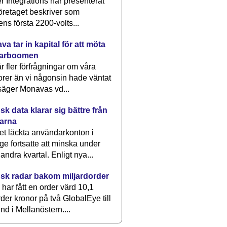
 Integrations har presenterat
öretaget beskriver som
ens första 2200-volts...
a tar in kapital för att möta
arboomen
får fler förfrågningar om våra
rer än vi någonsin hade väntat
säger Monavas vd...
k data klarar sig bättre från
arna
et läckta användarkonton i
ge fortsatte att minska under
 andra kvartal. Enligt nya...
sk radar bakom miljardorder
har fått en order värd 10,1
rder kronor på två GlobalEye till
nd i Mellanöstern....