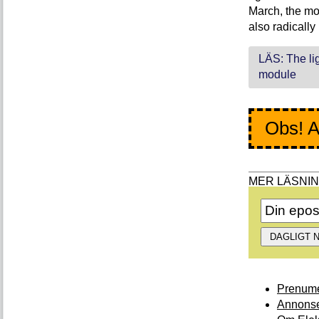
March, the mod
also radically
LÄS: The li
module
Obs! A
Prenume
Annonse