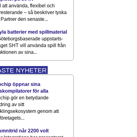
 att använda, flexibel och
esterande – så beskriver tyska
artner den senaste...
kyla batterier med spillmaterial
öteborgsbaserade upp­starts­
aget SHT vill använda spill från
ktionen av sina...
ASTE NYHETER
ochip öppnar sina
skompilatorer för alla
chip gör en betydande
dring av sitt
cklingsekosystem genom att
företagets...
umnitrid når 2200 volt