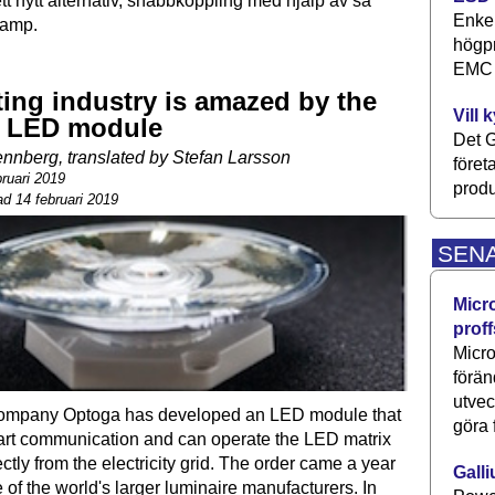
tt nytt alternativ, snabbkoppling med hjälp av så
Enkel
lamp.
högpr
EMC P
ting industry is amazed by the
Vill 
 LED module
Det G
nberg, translated by Stefan Larsson
föret
bruari 2019
produ
d 14 februari 2019
SEN
Micr
proff
Micro
förän
utve
ompany Optoga has developed an LED module that
göra 
art communication and can operate the LED matrix
ctly from the electricity grid. The order came a year
Galli
 of the world's larger luminaire manufacturers. In